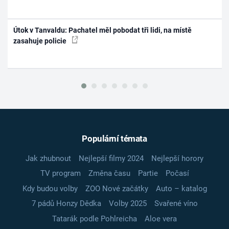
Útok v Tanvaldu: Pachatel měl pobodat tři lidi, na místě
zasahuje policie
Populární témata
Jak zhubnout
Nejlepší filmy 2024
Nejlepší horory
TV program
Změna času
Partie
Počasí
Kdy budou volby
ZOO Nové začátky
Auto – katalog
7 pádů Honzy Dědka
Volby 2025
Svařené víno
Tatarák podle Pohlreicha
Aloe vera