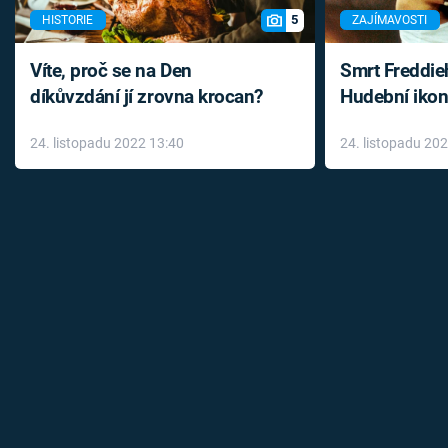
5
HISTORIE
ZAJÍMAVOSTI
Víte, proč se na Den
Smrt Freddie
díkůvzdání jí zrovna krocan?
Hudební ikon
až do konce 
24. listopadu 2022 13:40
24. listopadu 20
léky