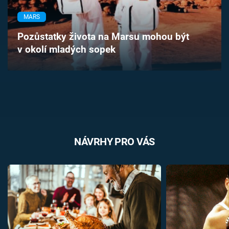
Časopis
MARS
Sledujte prima+
Pozůstatky života na Marsu mohou být
v okolí mladých sopek
Přihlášení
Sledujte nás
NÁVRHY PRO VÁS