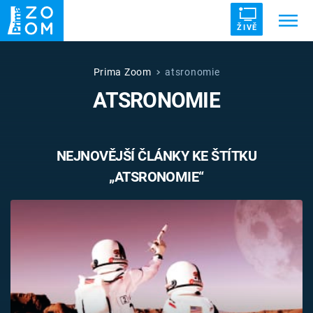
ŽIVĚ
Trendy:
ZRÁDCI
UFO
DRUHÁ SVĚTOVÁ VÁLKA
Prima Zoom
atsronomie
ATSRONOMIE
ZÁHADY
VETŘELCI DÁVNOVĚKU
NEJNOVĚJŠÍ ČLÁNKY KE ŠTÍTKU
„ATSRONOMIE“
Témata
Témata
Pořady
TV Program