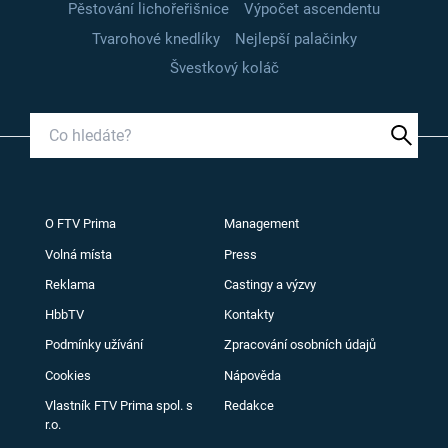
Pěstování lichořeřišnice
Výpočet ascendentu
Tvarohové knedlíky
Nejlepší palačinky
Švestkový koláč
O FTV Prima
Management
Volná místa
Press
Reklama
Castingy a výzvy
HbbTV
Kontakty
Podmínky užívání
Zpracování osobních údajů
Cookies
Nápověda
Vlastník FTV Prima spol. s
Redakce
r.o.