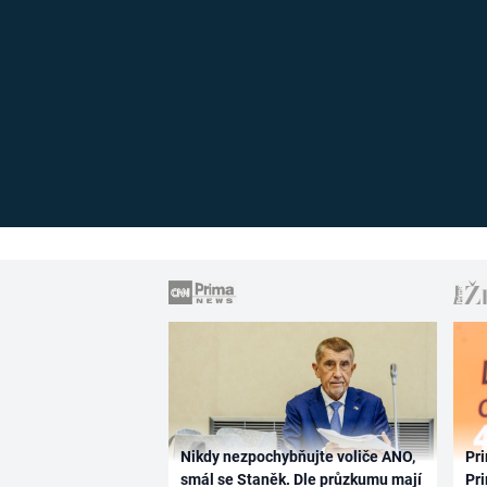
Nikdy nezpochybňujte voliče ANO,
Pri
smál se Staněk. Dle průzkumu mají
Pri