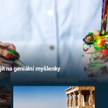
FILMY VERS
REALITA
UFO A
MIMOZEMŠŤANÉ
HORORY VE
REALITA
UTAJENÉ PŘÍBĚHY
ČESKÝCH DĚJIN
OPTICKÉ ILU
KLAMY
ALTERNATIVNÍ
HISTORIE
ijít na geniální myšlenky