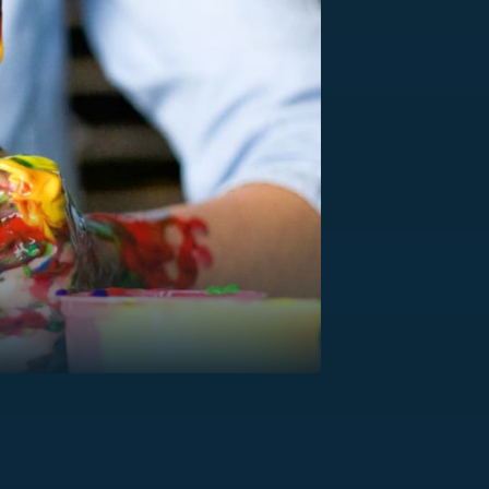
US
RSUS
ZE A