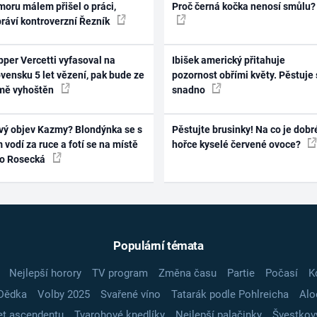
oru málem přišel o práci,
Proč černá kočka nenosí smůlu?
práví kontroverzní Řezník
per Vercetti vyfasoval na
Ibišek americký přitahuje
vensku 5 let vězení, pak bude ze
pozornost obřími květy. Pěstuje 
mě vyhoštěn
snadno
vý objev Kazmy? Blondýnka se s
Pěstujte brusinky! Na co je dobr
 vodí za ruce a fotí se na místě
hořce kyselé červené ovoce?
ko Rosecká
Populární témata
Nejlepší horory
TV program
Změna času
Partie
Počasí
K
Dědka
Volby 2025
Svařené víno
Tatarák podle Pohlreicha
Alo
t ascendentu
Tvarohové knedlíky
Nejlepší palačinky
Švestkov