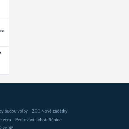
se
é
dy budou volby
ZOO Nové začátky
e vera
Pěstování lichořeřišnice
ý koláč