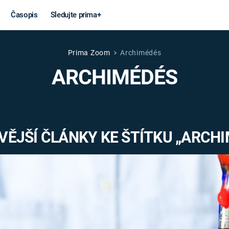
Časopis
Sledujte prima+
Prima Zoom
Archimédés
Věda a
Války
ARCHIMÉDÉS
technika
STUDENÁ V
KORONAVIRUS
VÁLKA VE
VIETNAMU
VESMÍR
ĚJŠÍ ČLÁNKY KE ŠTÍTKU „ARCH
VÁLEČNÉ FI
MARS
SERIÁLY
Záhady a
Zajímav
konspirace