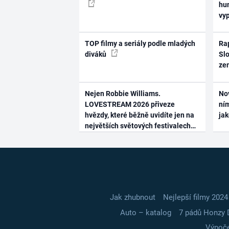
hum
vy
TOP filmy a seriály podle mladých
Rap
diváků
Slo
ze
Nejen Robbie Williams.
No
LOVESTREAM 2026 přiveze
ním
hvězdy, které běžně uvidíte jen na
ja
největších světových festivalech
Jak zhubnout
Nejlepší filmy 2024
Auto – katalog
7 pádů Honzy 
Výpoče