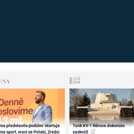
ma představila podzim: startuje
Tank KV-1 Němce dokonale
ma sport, vrací se Polabí, Zrádci
zaskočil