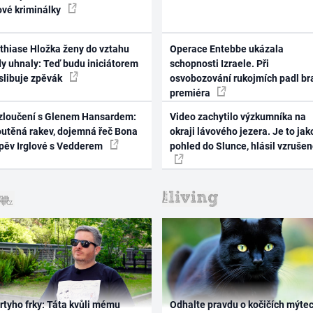
ové kriminálky
thiase Hložka ženy do vztahu
Operace Entebbe ukázala
dy uhnaly: Teď budu iniciátorem
schopnosti Izraele. Při
 slibuje zpěvák
osvobozování rukojmích padl br
premiéra
zloučení s Glenem Hansardem:
Video zachytilo výzkumníka na
outěná rakev, dojemná řeč Bona
okraji lávového jezera. Je to jak
zpěv Irglové s Vedderem
pohled do Slunce, hlásil vzruše
rtyho frky: Táta kvůli mému
Odhalte pravdu o kočičích mýtec