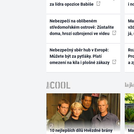
za lídra opozice Babiše
i n
Nebezpečí na oblíbeném
Ma
středomořském ostrově: Zůstaňte
vž
doma, hrozí ozbrojenci ve videu
já,
Nebezpečný sběr hub v Evropě:
Ro
Můžete být za pytláky. Platí
Pr
omezení na kila i plošné zákazy
a 
10 nejlepších dílů Hvězdné brány
Ma