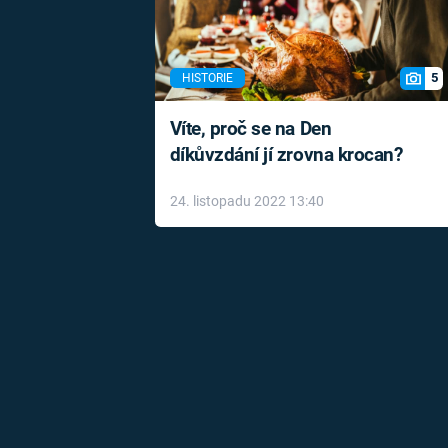
5
HISTORIE
Víte, proč se na Den
díkůvzdání jí zrovna krocan?
24. listopadu 2022 13:40