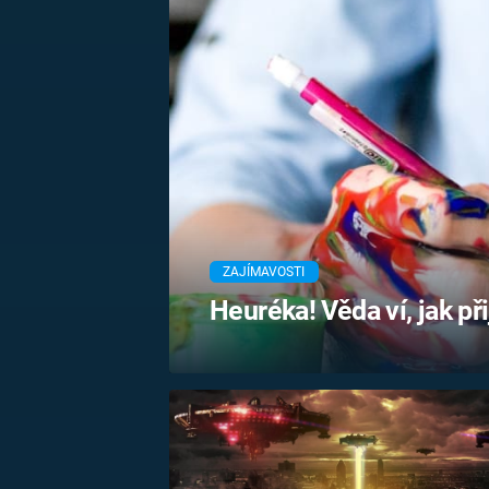
MARIE TEREZIE
ADOLF HITLER
NAPOLEON
BONAPARTE
ATENTÁT NA
REINHARDA
BRITSKÁ
HEYDRICHA
KRÁLOVSKÁ
RODINA
PRVNÍ SVĚTOVÁ
VÁLKA
ZAJÍMAVOSTI
Heuréka! Věda ví, jak př