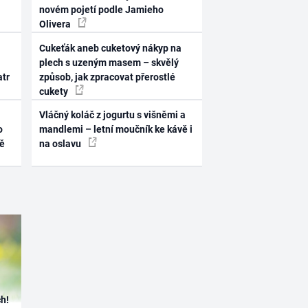
novém pojetí podle Jamieho
Olivera
Cukeťák aneb cuketový nákyp na
plech s uzeným masem – skvělý
atr
způsob, jak zpracovat přerostlé
cukety
Vláčný koláč z jogurtu s višněmi a
o
mandlemi – letní moučník ke kávě i
ně
na oslavu
h!