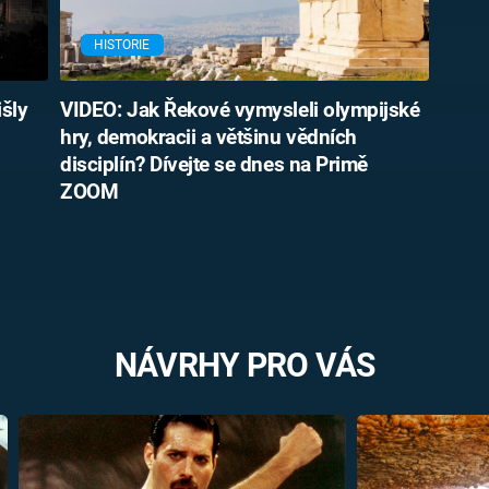
HISTORIE
išly
VIDEO: Jak Řekové vymysleli olympijské
hry, demokracii a většinu vědních
disciplín? Dívejte se dnes na Primě
ZOOM
NÁVRHY PRO VÁS