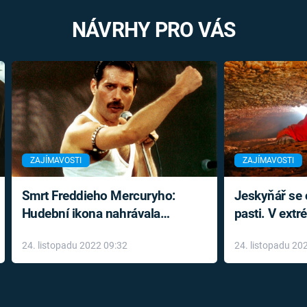
NÁVRHY PRO VÁS
ZAJÍMAVOSTI
ZAJÍMAVOSTI
Smrt Freddieho Mercuryho:
Jeskyňář se c
Hudební ikona nahrávala
pasti. V ext
až do konce života a odmítala
prožil noční
24. listopadu 2022 09:32
24. listopadu 20
léky
klaustrofobi