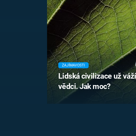
MARIE TEREZIE
ADOLF HITLER
NAPOLEON
BONAPARTE
ATENTÁT NA
REINHARDA
BRITSKÁ
HEYDRICHA
KRÁLOVSKÁ
RODINA
PRVNÍ SVĚTOVÁ
VÁLKA
ZAJÍMAVOSTI
Lidská civilizace už váží 
vědci. Jak moc?