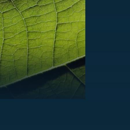
US
RSUS
ZE A