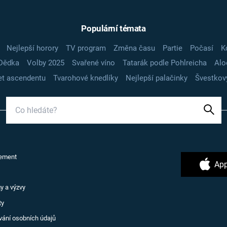
Populární témata
Nejlepší horory
TV program
Změna času
Partie
Počasí
K
Dědka
Volby 2025
Svařené víno
Tatarák podle Pohlreicha
Alo
t ascendentu
Tvarohové knedlíky
Nejlepší palačinky
Švestkov
ement
App
y a výzvy
ty
vání osobních údajů