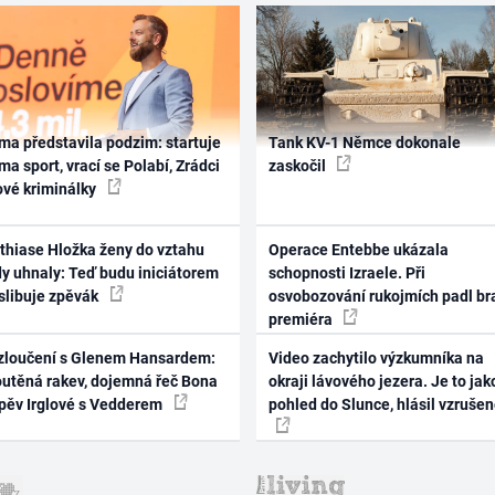
ma představila podzim: startuje
Tank KV-1 Němce dokonale
ma sport, vrací se Polabí, Zrádci
zaskočil
ové kriminálky
thiase Hložka ženy do vztahu
Operace Entebbe ukázala
dy uhnaly: Teď budu iniciátorem
schopnosti Izraele. Při
 slibuje zpěvák
osvobozování rukojmích padl br
premiéra
zloučení s Glenem Hansardem:
Video zachytilo výzkumníka na
outěná rakev, dojemná řeč Bona
okraji lávového jezera. Je to jak
zpěv Irglové s Vedderem
pohled do Slunce, hlásil vzruše