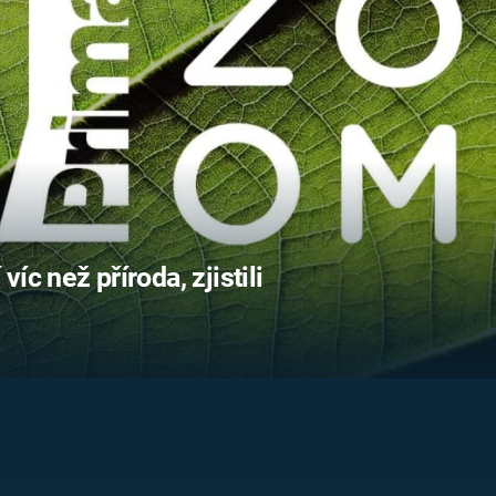
FILMY VERS
REALITA
UFO A
MIMOZEMŠŤANÉ
HORORY VE
REALITA
UTAJENÉ PŘÍBĚHY
ČESKÝCH DĚJIN
OPTICKÉ ILU
KLAMY
ALTERNATIVNÍ
HISTORIE
víc než příroda, zjistili