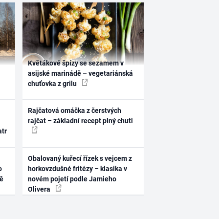
Květákové špízy se sezamem v
asijské marinádě – vegetariánská
chuťovka z grilu
Rajčatová omáčka z čerstvých
rajčat – základní recept plný chuti
atr
Obalovaný kuřecí řízek s vejcem z
o
horkovzdušné fritézy – klasika v
ně
novém pojetí podle Jamieho
Olivera