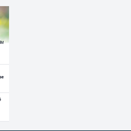
h!
se
é