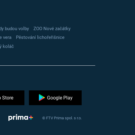
dy budou volby
ZOO Nové začátky
e vera
Pěstování lichořeřišnice
ý koláč
 Store
Google Play
© FTV Prima spol. s r.o.