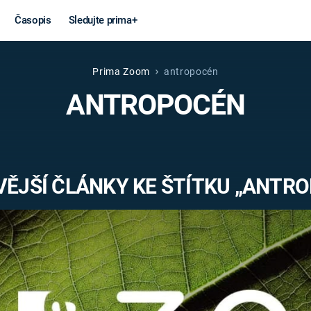
Časopis
Sledujte prima+
Prima Zoom
antropocén
Věda a
Války
ANTROPOCÉN
technika
STUDENÁ V
KORONAVIRUS
VÁLKA VE
VIETNAMU
VESMÍR
ĚJŠÍ ČLÁNKY KE ŠTÍTKU „ANTR
VÁLEČNÉ FI
MARS
SERIÁLY
Záhady a
Zajímav
konspirace