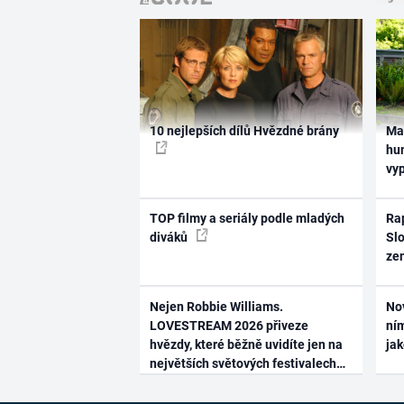
10 nejlepších dílů Hvězdné brány
Ma
hum
vy
TOP filmy a seriály podle mladých
Rap
diváků
Slo
ze
Nejen Robbie Williams.
No
LOVESTREAM 2026 přiveze
ním
hvězdy, které běžně uvidíte jen na
ja
největších světových festivalech