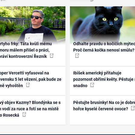
rtyho frky: Táta kvůli mému
Odhalte pravdu o kočičích mýtec
oru málem přišel o práci,
Proč černá kočka nenosí smůlu?
práví kontroverzní Řezník
per Vercetti vyfasoval na
Ibišek americký přitahuje
vensku 5 let vězení, pak bude ze
pozornost obřími květy. Pěstuje 
mě vyhoštěn
snadno
vý objev Kazmy? Blondýnka se s
Pěstujte brusinky! Na co je dobr
 vodí za ruce a fotí se na místě
hořce kyselé červené ovoce?
ko Rosecká