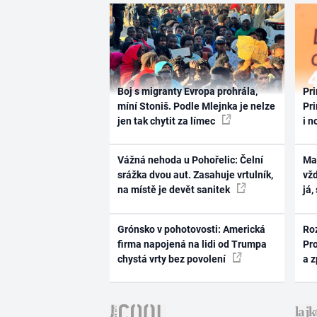
Boj s migranty Evropa prohrála,
Pri
míní Stoniš. Podle Mlejnka je nelze
Pri
jen tak chytit za límec
i n
Vážná nehoda u Pohořelic: Čelní
Ma
srážka dvou aut. Zasahuje vrtulník,
vž
na místě je devět sanitek
já,
Grónsko v pohotovosti: Americká
Ro
firma napojená na lidi od Trumpa
Pr
chystá vrty bez povolení
a 