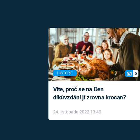
5
HISTORIE
Víte, proč se na Den
díkůvzdání jí zrovna krocan?
24. listopadu 2022 13:40