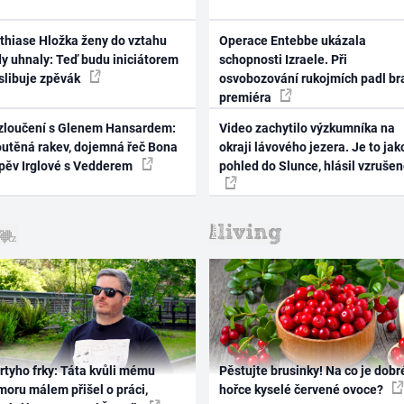
thiase Hložka ženy do vztahu
Operace Entebbe ukázala
dy uhnaly: Teď budu iniciátorem
schopnosti Izraele. Při
 slibuje zpěvák
osvobozování rukojmích padl br
premiéra
zloučení s Glenem Hansardem:
Video zachytilo výzkumníka na
outěná rakev, dojemná řeč Bona
okraji lávového jezera. Je to jak
zpěv Irglové s Vedderem
pohled do Slunce, hlásil vzruše
rtyho frky: Táta kvůli mému
Pěstujte brusinky! Na co je dobr
oru málem přišel o práci,
hořce kyselé červené ovoce?