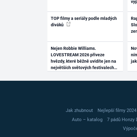
vy
TOP filmy a seriály podle mladých
Rap
diváků
Slo
ze
Nejen Robbie Williams.
No
LOVESTREAM 2026 přiveze
ním
hvězdy, které běžně uvidíte jen na
ja
největších světových festivalech
Jak zhubnout
Nejlepší filmy 2024
Auto – katalog
7 pádů Honzy 
Výpoče