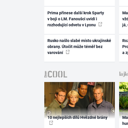
Prima přinese další krok Sparty
Ma
v boji o LM. Fanoušci uvidí i
vž
rozhodující odvetu v Lyonu
já,
Rusko našlo slabé místo ukrajinské
Ro
obrany. Útočit může téměř bez
Pr
varování
a 
10 nejlepších dílů Hvězdné brány
Ma
hum