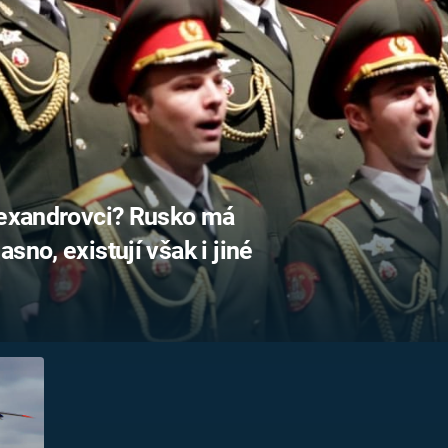
FILMY VERS
REALITA
UFO A
MIMOZEMŠŤANÉ
HORORY VE
REALITA
UTAJENÉ PŘÍBĚHY
ČESKÝCH DĚJIN
OPTICKÉ ILU
KLAMY
ALTERNATIVNÍ
HISTORIE
Alexandrovci? Rusko má
sno, existují však i jiné