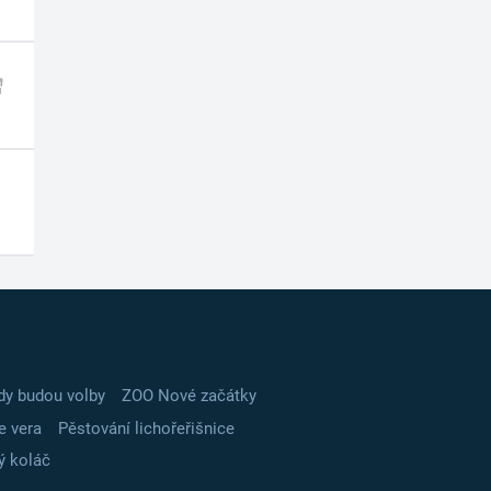
dy budou volby
ZOO Nové začátky
e vera
Pěstování lichořeřišnice
ý koláč