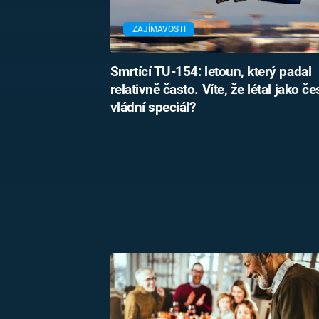
ZAJÍMAVOSTI
Smrtící TU-154: letoun, který padal
relativně často. Víte, že létal jako č
vládní speciál?