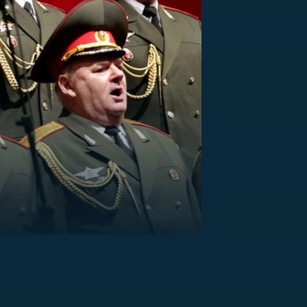
US
RSUS
ZE A