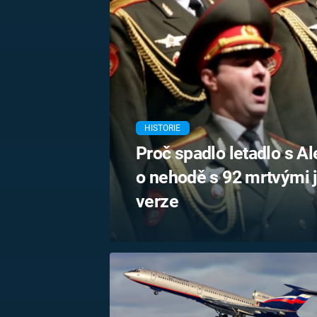
MARIE TEREZIE
ADOLF HITLER
NAPOLEON
BONAPARTE
ATENTÁT NA
REINHARDA
BRITSKÁ
HEYDRICHA
KRÁLOVSKÁ
RODINA
PRVNÍ SVĚTOVÁ
VÁLKA
HISTORIE
Proč spadlo letadlo s 
o nehodě s 92 mrtvými ja
verze