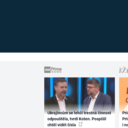
Ukrajincům se lehčí trestná činnost
Pri
odpouštěla, tvrdí Koten. Pospíšil
Pri
chtěl vidět čísla
i n