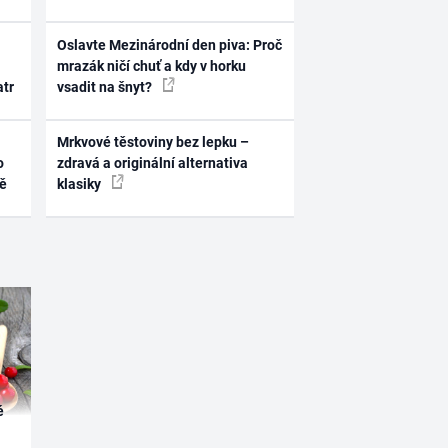
Oslavte Mezinárodní den piva: Proč
mrazák ničí chuť a kdy v horku
atr
vsadit na šnyt?
Mrkvové těstoviny bez lepku –
o
zdravá a originální alternativa
ně
klasiky
é