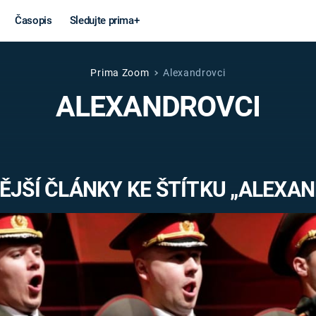
Časopis
Sledujte prima+
Prima Zoom
Alexandrovci
Věda a
Války
ALEXANDROVCI
technika
STUDENÁ V
KORONAVIRUS
VÁLKA VE
VIETNAMU
VESMÍR
JŠÍ ČLÁNKY KE ŠTÍTKU „ALEXA
VÁLEČNÉ FI
MARS
SERIÁLY
Záhady a
Zajímav
konspirace