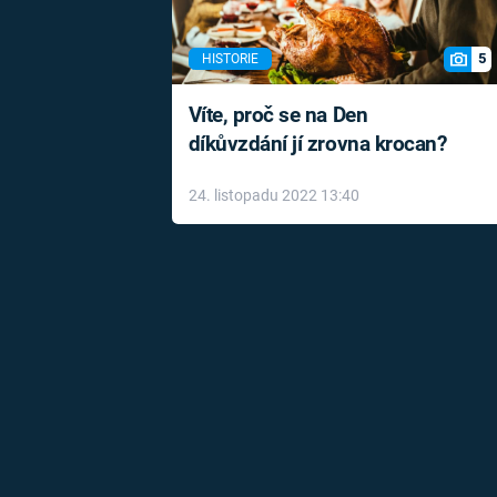
5
HISTORIE
Víte, proč se na Den
díkůvzdání jí zrovna krocan?
24. listopadu 2022 13:40