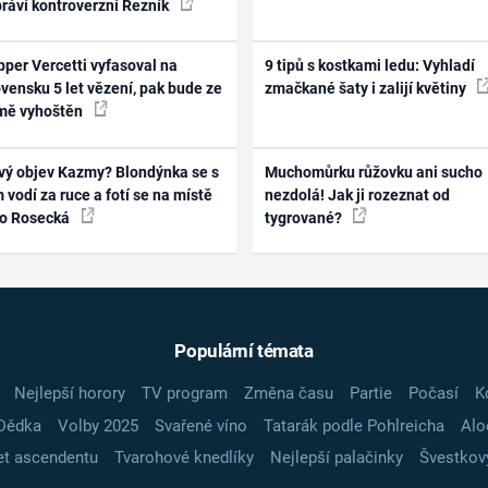
práví kontroverzní Řezník
per Vercetti vyfasoval na
9 tipů s kostkami ledu: Vyhladí
vensku 5 let vězení, pak bude ze
zmačkané šaty i zalijí květiny
mě vyhoštěn
vý objev Kazmy? Blondýnka se s
Muchomůrku růžovku ani sucho
 vodí za ruce a fotí se na místě
nezdolá! Jak ji rozeznat od
ko Rosecká
tygrované?
Populární témata
Nejlepší horory
TV program
Změna času
Partie
Počasí
K
Dědka
Volby 2025
Svařené víno
Tatarák podle Pohlreicha
Alo
t ascendentu
Tvarohové knedlíky
Nejlepší palačinky
Švestkov