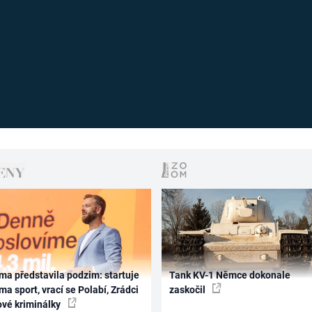
ma představila podzim: startuje
Tank KV-1 Němce dokonale
ma sport, vrací se Polabí, Zrádci
zaskočil
ové kriminálky