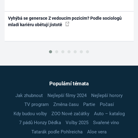
Vyhýbá se generace Z vedoucím pozicím? Podle sociologů
mladí kariéru obětují jistotě
Populární témata
Jak zhubnout
Nejlepší filmy 2024
Nejlepší horory
TV program
Změna času
Partie
Počasí
Kdy budou volby
ZOO Nové začátky
Auto – katalog
7 pádů Honzy Dědka
Volby 2025
Svařené víno
Tatarák podle Pohlreicha
Aloe vera