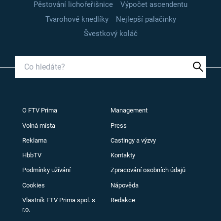
Pěstování lichořeřišnice
Výpočet ascendentu
Tvarohové knedlíky
Nejlepší palačinky
Švestkový koláč
O FTV Prima
Management
Volná místa
Press
Reklama
Castingy a výzvy
HbbTV
Kontakty
Podmínky užívání
Zpracování osobních údajů
Cookies
Nápověda
Vlastník FTV Prima spol. s
Redakce
r.o.