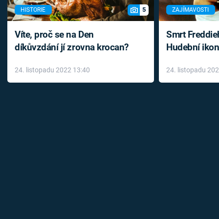
5
HISTORIE
ZAJÍMAVOSTI
Víte, proč se na Den
Smrt Freddie
díkůvzdání jí zrovna krocan?
Hudební ikon
až do konce 
24. listopadu 2022 13:40
24. listopadu 20
léky