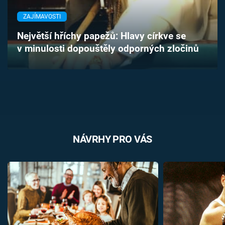
Časopis
ZAJÍMAVOSTI
Sledujte prima+
Největší hříchy papežů: Hlavy církve se
v minulosti dopouštěly odporných zločinů
Přihlášení
Sledujte nás
NÁVRHY PRO VÁS