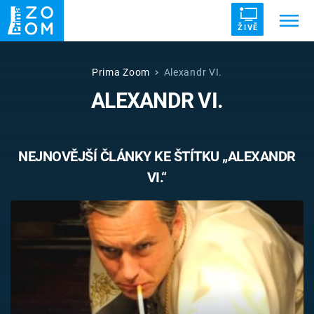
ŽIVĚ
Trendy:
ZRÁDCI
UFO
DRUHÁ SVĚTOVÁ VÁLKA
Prima Zoom
Alexandr VI.
ALEXANDR VI.
ZÁHADY
VETŘELCI DÁVNOVĚKU
NEJNOVĚJŠÍ ČLÁNKY KE ŠTÍTKU „ALEXANDR
VI.“
Témata
Témata
Pořady
TV Program