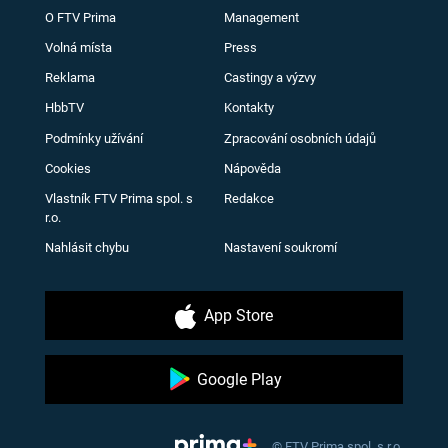
O FTV Prima
Management
Volná místa
Press
Reklama
Castingy a výzvy
HbbTV
Kontakty
Podmínky užívání
Zpracování osobních údajů
Cookies
Nápověda
Vlastník FTV Prima spol. s
Redakce
r.o.
Nahlásit chybu
Nastavení soukromí
App Store
Google Play
© FTV Prima spol. s r.o.