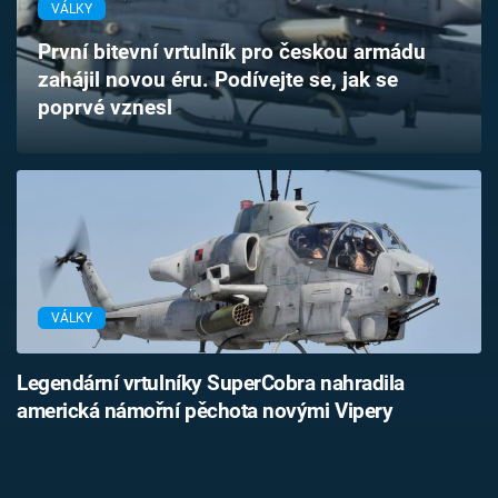
VÁLKY
Časopis
První bitevní vrtulník pro českou armádu
Sledujte prima+
zahájil novou éru. Podívejte se, jak se
poprvé vznesl
Přihlášení
Sledujte nás
VÁLKY
Legendární vrtulníky SuperCobra nahradila
americká námořní pěchota novými Vipery