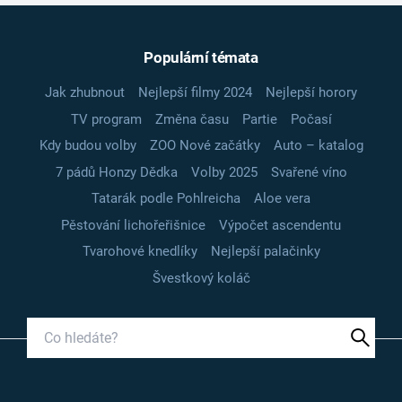
Populární témata
Jak zhubnout
Nejlepší filmy 2024
Nejlepší horory
TV program
Změna času
Partie
Počasí
Kdy budou volby
ZOO Nové začátky
Auto – katalog
7 pádů Honzy Dědka
Volby 2025
Svařené víno
Tatarák podle Pohlreicha
Aloe vera
Pěstování lichořeřišnice
Výpočet ascendentu
Tvarohové knedlíky
Nejlepší palačinky
Švestkový koláč