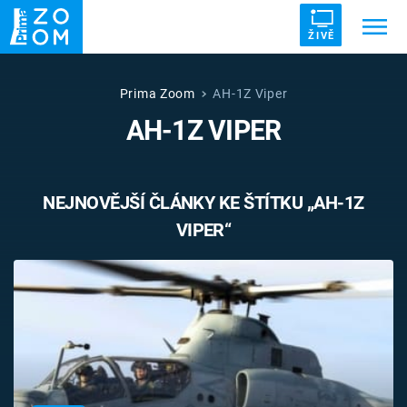
ŽIVĚ
Trendy:
ZRÁDCI
UFO
DRUHÁ SVĚTOVÁ VÁLKA
Prima Zoom
AH-1Z Viper
AH-1Z VIPER
ZÁHADY
VETŘELCI DÁVNOVĚKU
NEJNOVĚJŠÍ ČLÁNKY KE ŠTÍTKU „AH-1Z
VIPER“
Témata
Témata
Pořady
TV Program