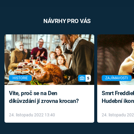
NÁVRHY PRO VÁS
5
HISTORIE
ZAJÍMAVOSTI
Víte, proč se na Den
Smrt Freddie
díkůvzdání jí zrovna krocan?
Hudební ikon
až do konce 
24. listopadu 2022 13:40
24. listopadu 20
léky