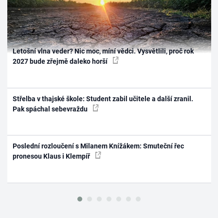
Letošní vlna veder? Nic moc, míní vědci. Vysvětlili, proč rok
2027 bude zřejmě daleko horší
Střelba v thajské škole: Student zabil učitele a další zranil.
Pak spáchal sebevraždu
Poslední rozloučení s Milanem Knížákem: Smuteční řec
pronesou Klaus i Klempíř