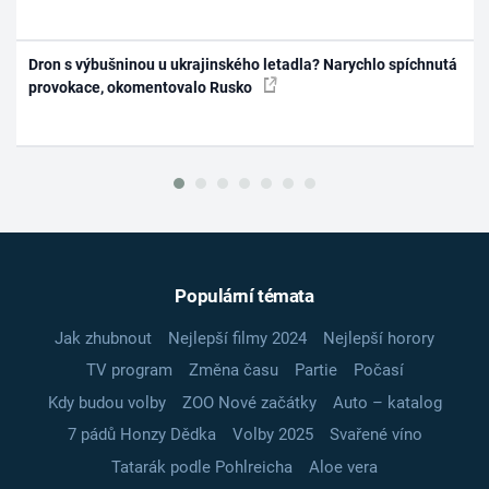
Dron s výbušninou u ukrajinského letadla? Narychlo spíchnutá
provokace, okomentovalo Rusko
Populární témata
Jak zhubnout
Nejlepší filmy 2024
Nejlepší horory
TV program
Změna času
Partie
Počasí
Kdy budou volby
ZOO Nové začátky
Auto – katalog
7 pádů Honzy Dědka
Volby 2025
Svařené víno
Tatarák podle Pohlreicha
Aloe vera