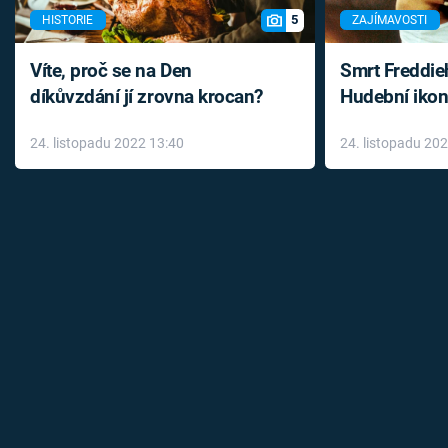
5
HISTORIE
ZAJÍMAVOSTI
Víte, proč se na Den
Smrt Freddie
díkůvzdání jí zrovna krocan?
Hudební ikon
až do konce 
24. listopadu 2022 13:40
24. listopadu 20
léky