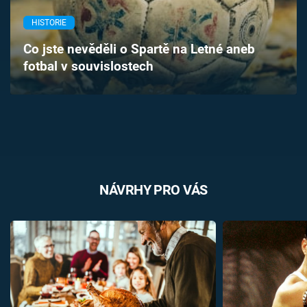
Časopis
HISTORIE
Sledujte prima+
Co jste nevěděli o Spartě na Letné aneb
fotbal v souvislostech
Přihlášení
Sledujte nás
NÁVRHY PRO VÁS