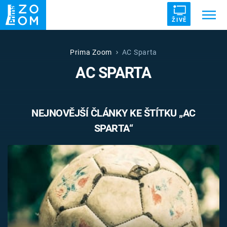
ŽIVĚ
Trendy:
ZRÁDCI
UFO
DRUHÁ SVĚTOVÁ VÁLKA
Prima Zoom
AC Sparta
AC SPARTA
ZÁHADY
VETŘELCI DÁVNOVĚKU
NEJNOVĚJŠÍ ČLÁNKY KE ŠTÍTKU „AC
SPARTA“
Témata
Témata
Pořady
TV Program