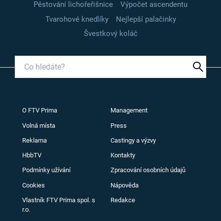
Pěstování lichořeřišnice
Výpočet ascendentu
Tvarohové knedlíky
Nejlepší palačinky
Švestkový koláč
O FTV Prima
Management
Volná místa
Press
Reklama
Castingy a výzvy
HbbTV
Kontakty
Podmínky užívání
Zpracování osobních údajů
Cookies
Nápověda
Vlastník FTV Prima spol. s
Redakce
r.o.