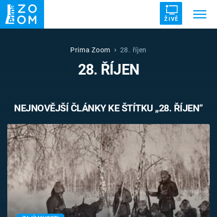
ŽIVĚ
Trendy:
ZRÁDCI
UFO
DRUHÁ SVĚTOVÁ VÁLKA
Prima Zoom
28. říjen
28. ŘÍJEN
ZÁHADY
VETŘELCI DÁVNOVĚKU
NEJNOVĚJŠÍ ČLÁNKY KE ŠTÍTKU „28. ŘÍJEN“
Témata
Témata
Pořady
TV Program