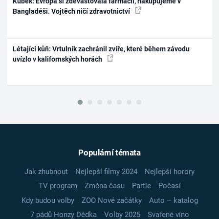
Kubek: Evropa si zdevastovala farmacii, nakupujeme v
Bangladéši. Vojtěch ničí zdravotnictví
Létající kůň: Vrtulník zachránil zvíře, které během závodu
uvízlo v kalifornských horách
Populární témata
Jak zhubnout
Nejlepší filmy 2024
Nejlepší horory
TV program
Změna času
Partie
Počasí
Kdy budou volby
ZOO Nové začátky
Auto – katalog
7 pádů Honzy Dědka
Volby 2025
Svařené víno