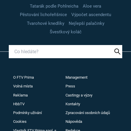
Tatarák podle Pohlreicha
Aloe vera
Pěstování lichořeřišnice
Výpočet ascendentu
Tvarohové knedlíky
Nejlepší palačinky
Švestkový koláč
O FTV Prima
Management
Volná místa
Press
Reklama
Castingy a výzvy
HbbTV
Kontakty
Podmínky užívání
Zpracování osobních údajů
Cookies
Nápověda
Vlastník FTV Prima spol. s
Redakce