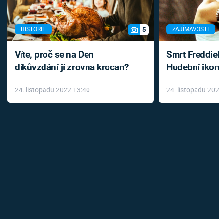
5
HISTORIE
ZAJÍMAVOSTI
Víte, proč se na Den
Smrt Freddie
díkůvzdání jí zrovna krocan?
Hudební ikon
až do konce 
24. listopadu 2022 13:40
24. listopadu 20
léky