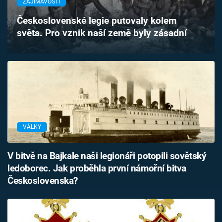
ZAJÍMAVOSTI
Časopis
Československé legie putovaly kolem
světa. Pro vznik naší země byly zásadní
Sledujte prima+
Přihlášení
Sledujte nás
VÁLKY
V bitvě na Bajkale naši legionáři potopili sovětský
ledoborec. Jak proběhla první námořní bitva
Československa?