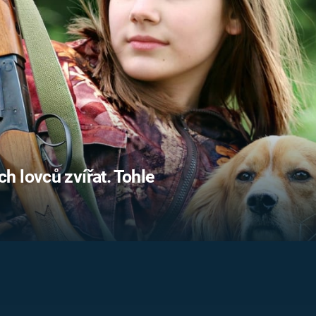
FILMY VERS
REALITA
UFO A
MIMOZEMŠŤANÉ
HORORY VE
REALITA
UTAJENÉ PŘÍBĚHY
ČESKÝCH DĚJIN
OPTICKÉ ILU
KLAMY
ALTERNATIVNÍ
HISTORIE
 lovců zvířat. Tohle