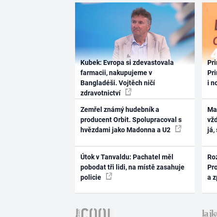
Kubek: Evropa si zdevastovala
Pri
farmacii, nakupujeme v
Pri
Bangladéši. Vojtěch ničí
i n
zdravotnictví
Zemřel známý hudebník a
Ma
producent Orbit. Spolupracoval s
vž
hvězdami jako Madonna a U2
já,
Útok v Tanvaldu: Pachatel měl
Ro
pobodat tři lidi, na místě zasahuje
Pr
policie
a 