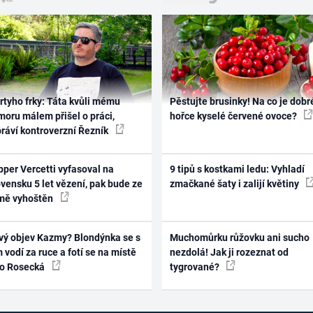
rtyho frky: Táta kvůli mému
Pěstujte brusinky! Na co je dobr
oru málem přišel o práci,
hořce kyselé červené ovoce?
práví kontroverzní Řezník
per Vercetti vyfasoval na
9 tipů s kostkami ledu: Vyhladí
vensku 5 let vězení, pak bude ze
zmačkané šaty i zalijí květiny
mě vyhoštěn
vý objev Kazmy? Blondýnka se s
Muchomůrku růžovku ani sucho
 vodí za ruce a fotí se na místě
nezdolá! Jak ji rozeznat od
ko Rosecká
tygrované?