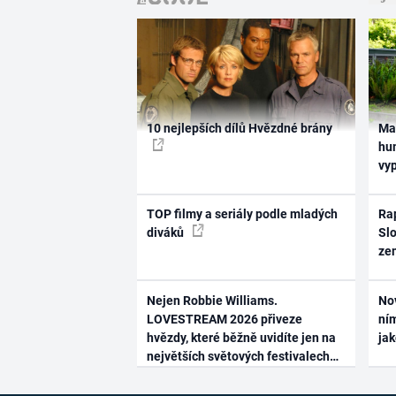
10 nejlepších dílů Hvězdné brány
Ma
hum
vy
TOP filmy a seriály podle mladých
Rap
diváků
Slo
ze
Nejen Robbie Williams.
No
LOVESTREAM 2026 přiveze
ním
hvězdy, které běžně uvidíte jen na
ja
největších světových festivalech