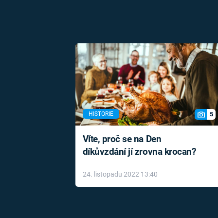
5
HISTORIE
Víte, proč se na Den
díkůvzdání jí zrovna krocan?
24. listopadu 2022 13:40