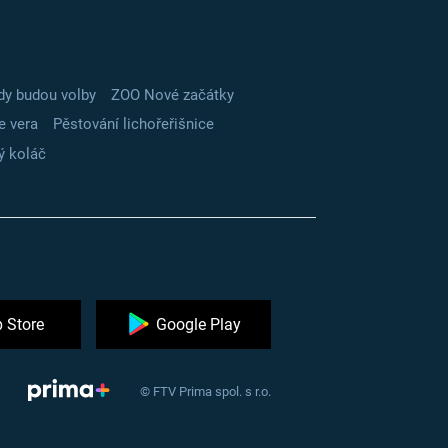
dy budou volby
ZOO Nové začátky
e vera
Pěstování lichořeřišnice
ý koláč
 Store
Google Play
© FTV Prima spol. s r.o.