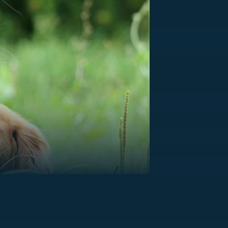
US
RSUS
ZE A