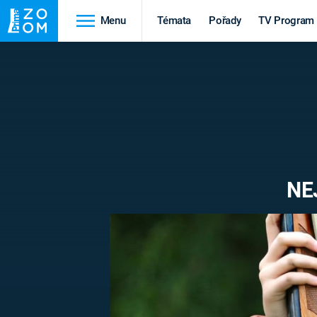
Menu
Témata
Pořady
TV Program
Cestování
Historie
HRADY A ZÁMKY
VIKINGOVÉ
HEDVÁBNÁ STEZKA
EPIDEMIE A
PANDEMIE
PŘÍRODA
NE
STAROVĚKÝ EGYPT
Druhá
Výročí
světová válka