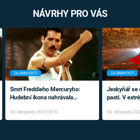
NÁVRHY PRO VÁS
ZAJÍMAVOSTI
ZAJÍMAVOSTI
Smrt Freddieho Mercuryho:
Jeskyňář se c
Hudební ikona nahrávala
pasti. V ext
až do konce života a odmítala
prožil noční
24. listopadu 2022 09:32
24. listopadu 20
léky
klaustrofobi