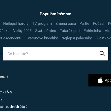
Populární témata
Nejlepší horory
TV program
Změna času
Partie
Počasí
K
Dědka
Volby 2025
Svařené víno
Tatarák podle Pohlreicha
Alo
t ascendentu
Tvarohové knedlíky
Nejlepší palačinky
Švestkov
ement
App
y a výzvy
ty
vání osobních údajů