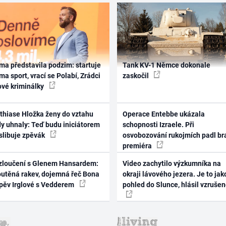
ma představila podzim: startuje
Tank KV-1 Němce dokonale
ma sport, vrací se Polabí, Zrádci
zaskočil
ové kriminálky
thiase Hložka ženy do vztahu
Operace Entebbe ukázala
dy uhnaly: Teď budu iniciátorem
schopnosti Izraele. Při
 slibuje zpěvák
osvobozování rukojmích padl br
premiéra
zloučení s Glenem Hansardem:
Video zachytilo výzkumníka na
outěná rakev, dojemná řeč Bona
okraji lávového jezera. Je to jak
zpěv Irglové s Vedderem
pohled do Slunce, hlásil vzruše