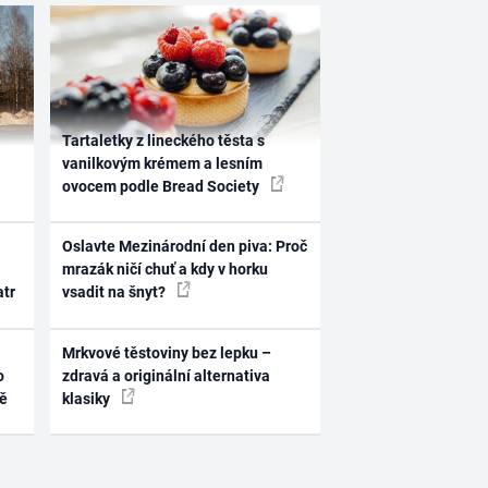
Tartaletky z lineckého těsta s
vanilkovým krémem a lesním
ovocem podle Bread Society
Oslavte Mezinárodní den piva: Proč
mrazák ničí chuť a kdy v horku
atr
vsadit na šnyt?
Mrkvové těstoviny bez lepku –
o
zdravá a originální alternativa
ně
klasiky