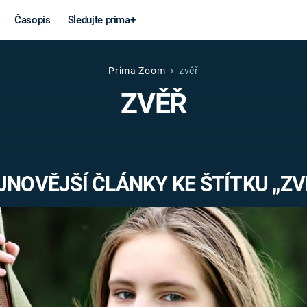
Časopis
Sledujte prima+
Prima Zoom
zvěř
Věda a
Války
ZVĚŘ
technika
STUDENÁ V
KORONAVIRUS
VÁLKA VE
VIETNAMU
VESMÍR
JNOVĚJŠÍ ČLÁNKY KE ŠTÍTKU „ZV
VÁLEČNÉ FI
MARS
SERIÁLY
Záhady a
Zajímav
konspirace