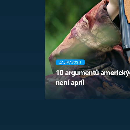
MARIE TEREZIE
ADOLF HITLER
NAPOLEON
BONAPARTE
ATENTÁT NA
REINHARDA
BRITSKÁ
HEYDRICHA
KRÁLOVSKÁ
RODINA
PRVNÍ SVĚTOVÁ
VÁLKA
ZAJÍMAVOSTI
10 argumentů amerických
není apríl