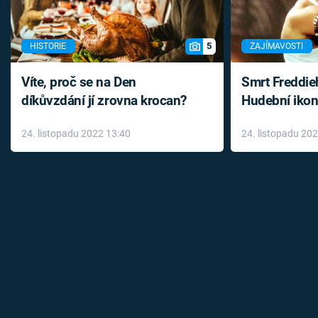
5
HISTORIE
ZAJÍMAVOSTI
Víte, proč se na Den
Smrt Freddie
díkůvzdání jí zrovna krocan?
Hudební ikon
až do konce 
24. listopadu 2022 13:40
24. listopadu 20
léky