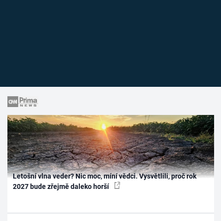
Letošní vlna veder? Nic moc, míní vědci. Vysvětlili, proč rok
2027 bude zřejmě daleko horší