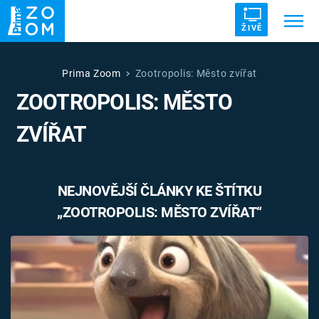
ŽIVĚ
Trendy:
ZRÁDCI
UFO
DRUHÁ SVĚTOVÁ VÁLKA
Prima Zoom
Zootropolis: Město zvířat
ZOOTROPOLIS: MĚSTO
ZÁHADY
VETŘELCI DÁVNOVĚKU
ZVÍŘAT
NEJNOVĚJŠÍ ČLÁNKY KE ŠTÍTKU
Témata
„ZOOTROPOLIS: MĚSTO ZVÍŘAT“
Témata
Pořady
TV Program