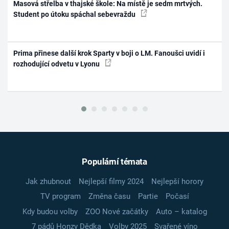
Masová střelba v thajské škole: Na místě je sedm mrtvých.
Student po útoku spáchal sebevraždu
Prima přinese další krok Sparty v boji o LM. Fanoušci uvidí i
rozhodující odvetu v Lyonu
Populární témata
Jak zhubnout
Nejlepší filmy 2024
Nejlepší horory
TV program
Změna času
Partie
Počasí
Kdy budou volby
ZOO Nové začátky
Auto – katalog
7 pádů Honzy Dědka
Volby 2025
Svařené víno