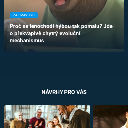
Časopis
ZAJÍMAVOSTI
Sledujte prima+
Proč se lenochodi hýbou tak pomalu? Jde
o překvapivě chytrý evoluční
Přihlášení
mechanismus
Sledujte nás
NÁVRHY PRO VÁS