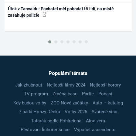
Útok v Tanvaldu: Pachatel měl pobodat tři lidi, na místě
zasahuje policie
Populární témata
Jak zhubnout
Nejlepší filmy 2024
Nejlepší horory
TV program
Změna času
Partie
Počasí
Kdy budou volby
ZOO Nové začátky
Auto – katalog
7 pádů Honzy Dědka
Volby 2025
Svařené víno
Tatarák podle Pohlreicha
Aloe vera
Pěstování lichořeřišnice
Výpočet ascendentu