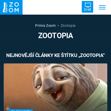
ŽIVĚ
Trendy:
ZRÁDCI
UFO
DRUHÁ SVĚTOVÁ VÁLKA
Prima Zoom
Zootopia
ZOOTOPIA
ZÁHADY
VETŘELCI DÁVNOVĚKU
NEJNOVĚJŠÍ ČLÁNKY KE ŠTÍTKU „ZOOTOPIA“
Témata
Témata
Pořady
TV Program