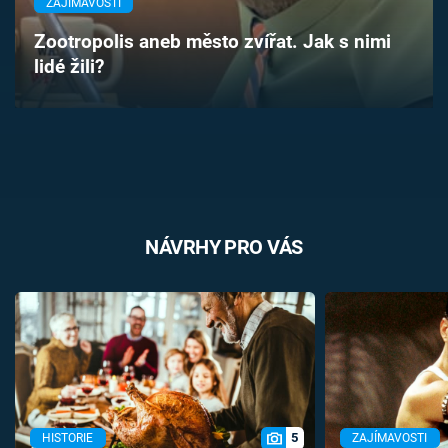
ZAJÍMAVOSTI
Časopis
Zootropolis aneb město zvířat. Jak s nimi
lidé žili?
Sledujte prima+
Přihlášení
Sledujte nás
NÁVRHY PRO VÁS
5
HISTORIE
ZAJÍMAVOSTI