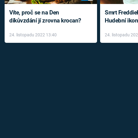
Víte, proč se na Den
Smrt Freddie
díkůvzdání jí zrovna krocan?
Hudební ikon
až do konce 
24. listopadu 2022 13:40
24. listopadu 20
léky