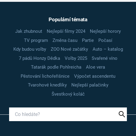
Populární témata
Jak zhubnout
Nejlepší filmy 2024
Nejlepší horory
TV program
Změna času
Partie
Počasí
Kdy budou volby
ZOO Nové začátky
Auto – katalog
7 pádů Honzy Dědka
Volby 2025
Svařené víno
Tatarák podle Pohlreicha
Aloe vera
Pěstování lichořeřišnice
Výpočet ascendentu
Tvarohové knedlíky
Nejlepší palačinky
Švestkový koláč