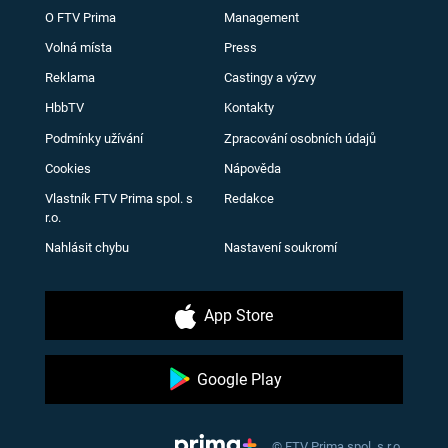
O FTV Prima
Management
Volná místa
Press
Reklama
Castingy a výzvy
HbbTV
Kontakty
Podmínky užívání
Zpracování osobních údajů
Cookies
Nápověda
Vlastník FTV Prima spol. s
Redakce
r.o.
Nahlásit chybu
Nastavení soukromí
App Store
Google Play
© FTV Prima spol. s r.o.