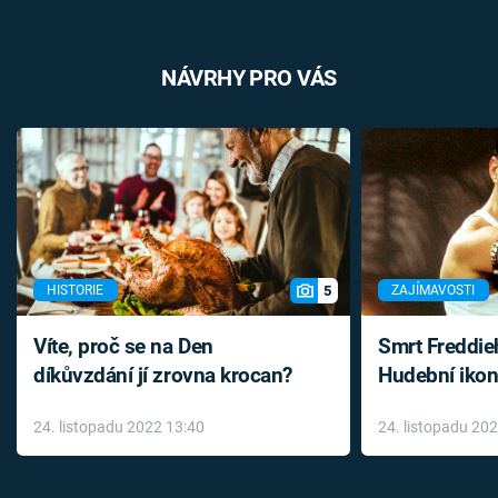
NÁVRHY PRO VÁS
5
HISTORIE
ZAJÍMAVOSTI
Víte, proč se na Den
Smrt Freddie
díkůvzdání jí zrovna krocan?
Hudební ikon
až do konce 
24. listopadu 2022 13:40
24. listopadu 20
léky