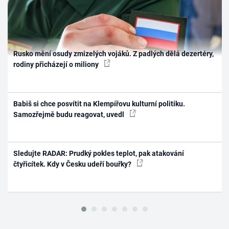
Rusko mění osudy zmizelých vojáků. Z padlých dělá dezertéry,
rodiny přicházejí o miliony
Babiš si chce posvítit na Klempířovu kulturní politiku.
Samozřejmě budu reagovat, uvedl
Sledujte RADAR: Prudký pokles teplot, pak atakování
čtyřicítek. Kdy v Česku udeří bouřky?