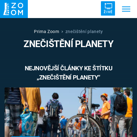
ŽIVĚ
Trendy:
ZRÁDCI
UFO
DRUHÁ SVĚTOVÁ VÁLKA
Prima Zoom
znečištění planety
ZNEČIŠTĚNÍ PLANETY
ZÁHADY
VETŘELCI DÁVNOVĚKU
NEJNOVĚJŠÍ ČLÁNKY KE ŠTÍTKU
„ZNEČIŠTĚNÍ PLANETY“
Témata
Témata
Pořady
TV Program