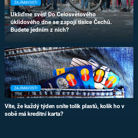
ZAJÍMAVOSTI
Časopis
Ukliďme svět! Do Celosvětového
Sledujte prima+
úklidového dne se zapojí tisíce Čechů.
Budete jedním z nich?
Přihlášení
Sledujte nás
ZAJÍMAVOSTI
Víte, že každý týden sníte tolik plastů, kolik ho v
sobě má kreditní karta?