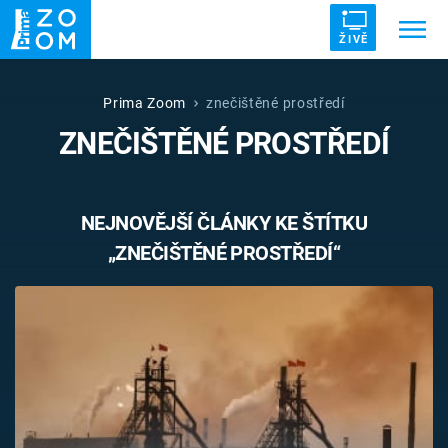
ŽIVĚ
Trendy:
ZRÁDCI
UFO
DRUHÁ SVĚTOVÁ VÁLKA
Prima Zoom
znečištěné prostředí
ZNEČIŠTĚNÉ PROSTŘEDÍ
ZÁHADY
VETŘELCI DÁVNOVĚKU
NEJNOVĚJŠÍ ČLÁNKY KE ŠTÍTKU
„ZNEČIŠTĚNÉ PROSTŘEDÍ“
Témata
Témata
Pořady
TV Program