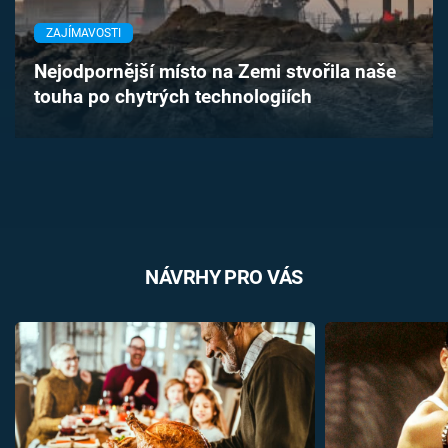
Časopis
ZAJÍMAVOSTI
Sledujte prima+
Nejodpornější místo na Zemi stvořila naše
touha po chytrých technologiích
Přihlášení
Sledujte nás
NÁVRHY PRO VÁS