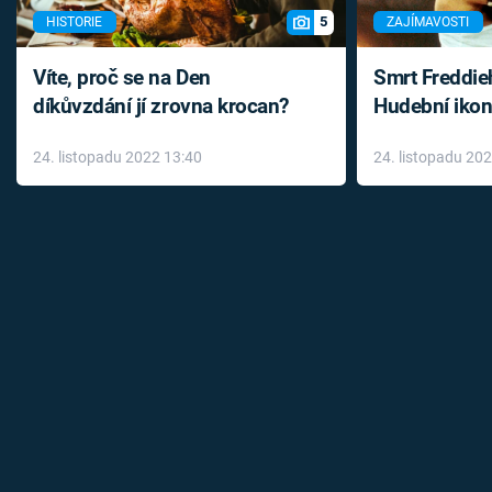
5
HISTORIE
ZAJÍMAVOSTI
Víte, proč se na Den
Smrt Freddie
díkůvzdání jí zrovna krocan?
Hudební ikon
až do konce 
24. listopadu 2022 13:40
24. listopadu 20
léky