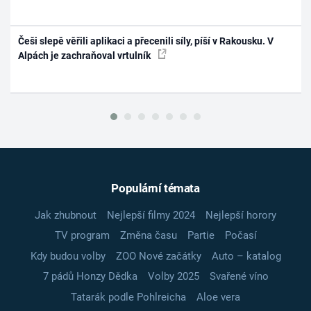
Češi slepě věřili aplikaci a přecenili síly, píší v Rakousku. V
Alpách je zachraňoval vrtulník
Populární témata
Jak zhubnout
Nejlepší filmy 2024
Nejlepší horory
TV program
Změna času
Partie
Počasí
Kdy budou volby
ZOO Nové začátky
Auto – katalog
7 pádů Honzy Dědka
Volby 2025
Svařené víno
Tatarák podle Pohlreicha
Aloe vera