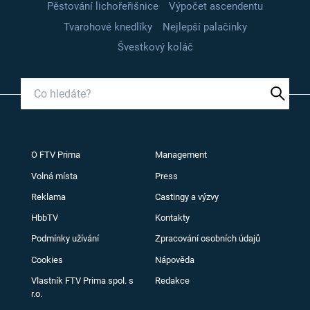
Pěstování lichořeřišnice
Výpočet ascendentu
Tvarohové knedlíky
Nejlepší palačinky
Švestkový koláč
O FTV Prima
Management
Volná místa
Press
Reklama
Castingy a výzvy
HbbTV
Kontakty
Podmínky užívání
Zpracování osobních údajů
Cookies
Nápověda
Vlastník FTV Prima spol. s
Redakce
r.o.