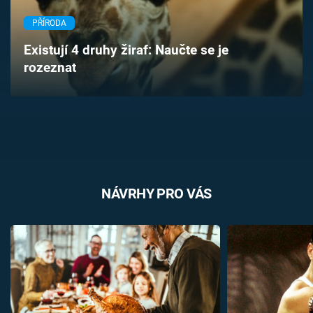
Časopis
PŘÍRODA
Sledujte prima+
Existují 4 druhy žiraf: Naučte se je
rozeznat
Přihlášení
Sledujte nás
NÁVRHY PRO VÁS