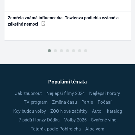
Zemřela známá influencerka. Towleová podlehla vzácné a
zákeřné nemoci
Populární témata
Jak zhubnout
Nejlepší filmy 2024
Nejlepší horory
TV program
Změna času
Partie
Počasí
Kdy budou volby
ZOO Nové začátky
Auto – katalog
7 pádů Honzy Dědka
Volby 2025
Svařené víno
Tatarák podle Pohlreicha
Aloe vera