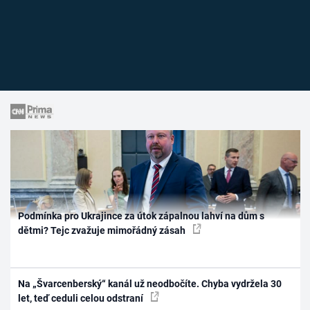
Podmínka pro Ukrajince za útok zápalnou lahví na dům s
dětmi? Tejc zvažuje mimořádný zásah
Na „Švarcenberský“ kanál už neodbočíte. Chyba vydržela 30
let, teď ceduli celou odstraní