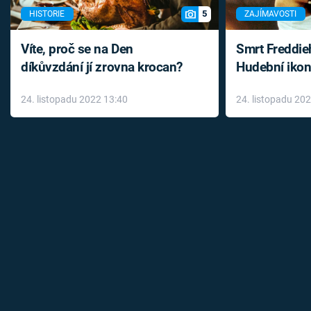
5
HISTORIE
ZAJÍMAVOSTI
Víte, proč se na Den
Smrt Freddie
díkůvzdání jí zrovna krocan?
Hudební ikon
až do konce 
24. listopadu 2022 13:40
24. listopadu 20
léky