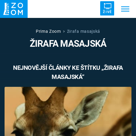
ŽIVĚ
Trendy:
ZRÁDCI
UFO
DRUHÁ SVĚTOVÁ VÁLKA
Prima Zoom
žirafa masajská
ŽIRAFA MASAJSKÁ
ZÁHADY
VETŘELCI DÁVNOVĚKU
NEJNOVĚJŠÍ ČLÁNKY KE ŠTÍTKU „ŽIRAFA
MASAJSKÁ“
Témata
Témata
Pořady
TV Program