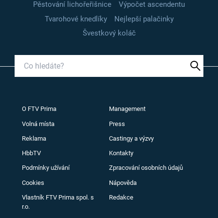
Pěstování lichořeřišnice
Výpočet ascendentu
Tvarohové knedlíky
Nejlepší palačinky
Švestkový koláč
O FTV Prima
Management
Volná místa
Press
Reklama
Castingy a výzvy
HbbTV
Kontakty
Podmínky užívání
Zpracování osobních údajů
Cookies
Nápověda
Vlastník FTV Prima spol. s
Redakce
r.o.