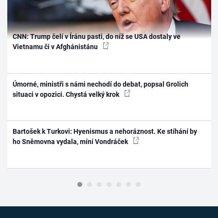
CNN: Trump čelí v Íránu pasti, do níž se USA dostaly ve
Vietnamu či v Afghánistánu
Úmorné, ministři s námi nechodí do debat, popsal Grolich
situaci v opozici. Chystá velký krok
Bartošek k Turkovi: Hyenismus a nehoráznost. Ke stíhání by
ho Sněmovna vydala, míní Vondráček