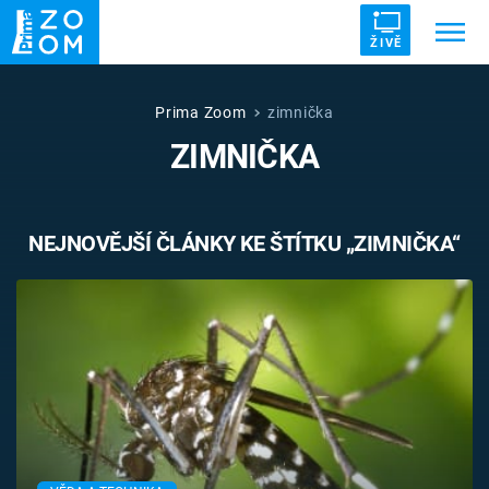
ŽIVĚ
Trendy:
ZRÁDCI
UFO
DRUHÁ SVĚTOVÁ VÁLKA
Prima Zoom
zimnička
ZIMNIČKA
ZÁHADY
VETŘELCI DÁVNOVĚKU
NEJNOVĚJŠÍ ČLÁNKY KE ŠTÍTKU „ZIMNIČKA“
Témata
Témata
Pořady
TV Program