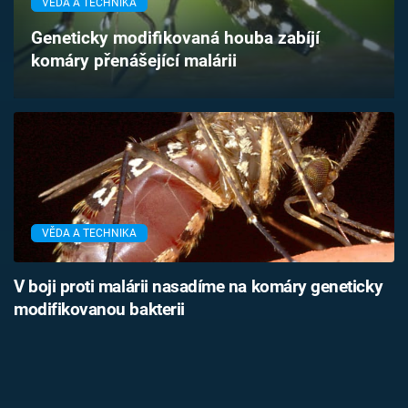
VĚDA A TECHNIKA
Časopis
Geneticky modifikovaná houba zabíjí
komáry přenášející malárii
Sledujte prima+
Přihlášení
Sledujte nás
VĚDA A TECHNIKA
V boji proti malárii nasadíme na komáry geneticky
modifikovanou bakterii