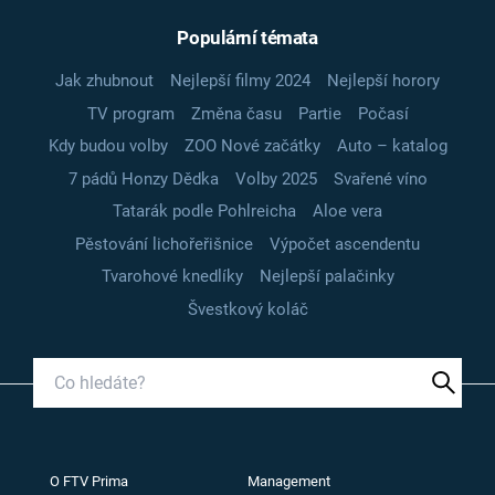
Populární témata
Jak zhubnout
Nejlepší filmy 2024
Nejlepší horory
TV program
Změna času
Partie
Počasí
Kdy budou volby
ZOO Nové začátky
Auto – katalog
7 pádů Honzy Dědka
Volby 2025
Svařené víno
Tatarák podle Pohlreicha
Aloe vera
Pěstování lichořeřišnice
Výpočet ascendentu
Tvarohové knedlíky
Nejlepší palačinky
Švestkový koláč
O FTV Prima
Management