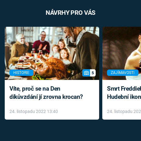
NÁVRHY PRO VÁS
5
HISTORIE
ZAJÍMAVOSTI
Víte, proč se na Den
Smrt Freddie
díkůvzdání jí zrovna krocan?
Hudební ikon
až do konce 
24. listopadu 2022 13:40
24. listopadu 20
léky