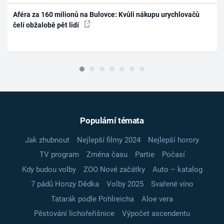
Aféra za 160 milionů na Bulovce: Kvůli nákupu urychlovačů
čelí obžalobě pět lidí
Populární témata
Jak zhubnout
Nejlepší filmy 2024
Nejlepší horory
TV program
Změna času
Partie
Počasí
Kdy budou volby
ZOO Nové začátky
Auto – katalog
7 pádů Honzy Dědka
Volby 2025
Svařené víno
Tatarák podle Pohlreicha
Aloe vera
Pěstování lichořeřišnice
Výpočet ascendentu