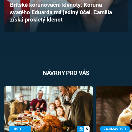
Britské korunovační klenoty: Koruna
Časopis
svatého Eduarda má jediný účel, Camilla
získá prokletý klenot
Sledujte prima+
Přihlášení
Sledujte nás
NÁVRHY PRO VÁS
5
HISTORIE
ZAJÍMAVOSTI