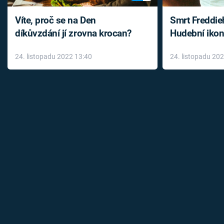
Víte, proč se na Den
Smrt Freddie
díkůvzdání jí zrovna krocan?
Hudební ikon
až do konce 
24. listopadu 2022 13:40
24. listopadu 20
léky