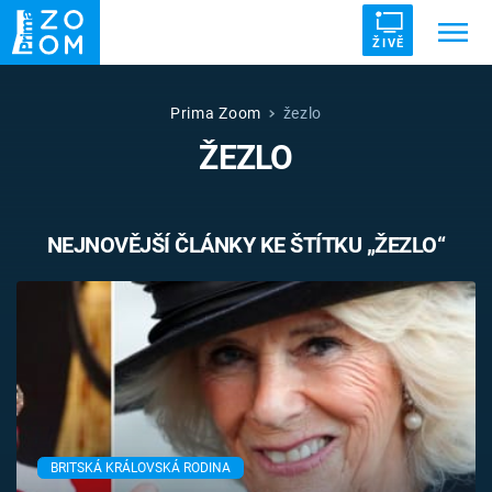
ŽIVĚ
Trendy:
ZRÁDCI
UFO
DRUHÁ SVĚTOVÁ VÁLKA
Prima Zoom
žezlo
ŽEZLO
ZÁHADY
VETŘELCI DÁVNOVĚKU
NEJNOVĚJŠÍ ČLÁNKY KE ŠTÍTKU „ŽEZLO“
Témata
Témata
Pořady
TV Program
BRITSKÁ KRÁLOVSKÁ RODINA