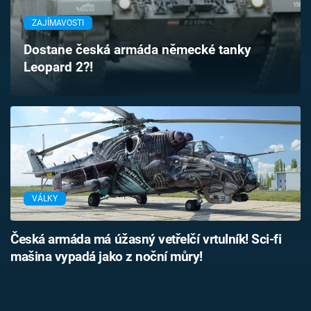
Časopis
ZAJÍMAVOSTI
Sledujte prima+
Dostane česká armáda německé tanky
Leopard 2?!
Přihlášení
Sledujte nás
VÁLKY
Česká armáda má úžasný vetřelčí vrtulník! Sci-fi
mašina vypadá jako z noční můry!