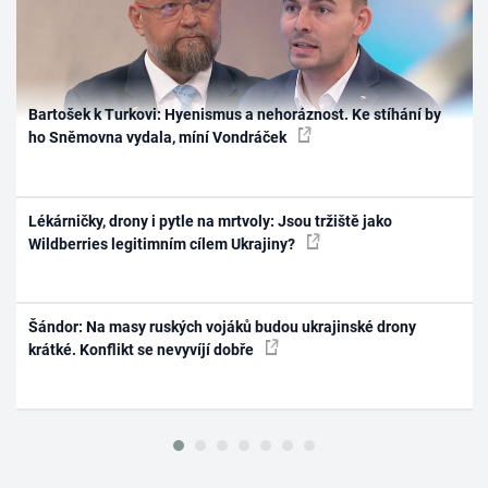
Bartošek k Turkovi: Hyenismus a nehoráznost. Ke stíhání by
ho Sněmovna vydala, míní Vondráček
Lékárničky, drony i pytle na mrtvoly: Jsou tržiště jako
Wildberries legitimním cílem Ukrajiny?
Šándor: Na masy ruských vojáků budou ukrajinské drony
krátké. Konflikt se nevyvíjí dobře