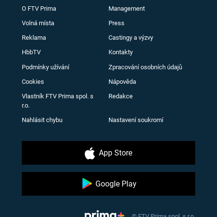
O FTV Prima
Management
Volná místa
Press
Reklama
Castingy a výzvy
HbbTV
Kontakty
Podmínky užívání
Zpracování osobních údajů
Cookies
Nápověda
Vlastník FTV Prima spol. s
Redakce
r.o.
Nahlásit chybu
Nastavení soukromí
App Store
Google Play
© FTV Prima spol. s r.o.