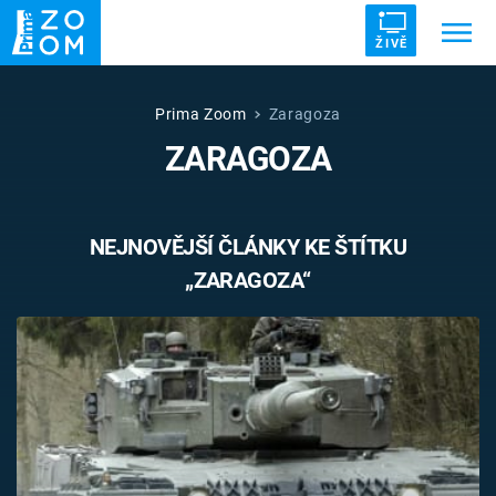
ŽIVĚ
Trendy:
ZRÁDCI
UFO
DRUHÁ SVĚTOVÁ VÁLKA
Prima Zoom
Zaragoza
ZARAGOZA
ZÁHADY
VETŘELCI DÁVNOVĚKU
NEJNOVĚJŠÍ ČLÁNKY KE ŠTÍTKU
„ZARAGOZA“
Témata
Témata
Pořady
TV Program