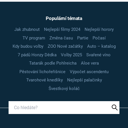
Populární témata
Jak zhubnout
Nejlepší filmy 2024
Nejlepší horory
TV program
Změna času
Partie
Počasí
Kdy budou volby
ZOO Nové začátky
Auto – katalog
7 pádů Honzy Dědka
Volby 2025
Svařené víno
Tatarák podle Pohlreicha
Aloe vera
Pěstování lichořeřišnice
Výpočet ascendentu
Tvarohové knedlíky
Nejlepší palačinky
Švestkový koláč