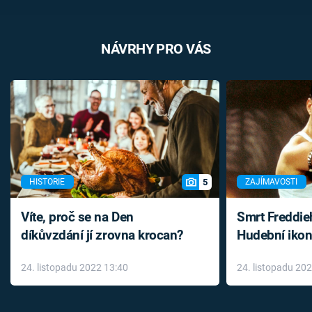
NÁVRHY PRO VÁS
5
HISTORIE
ZAJÍMAVOSTI
Víte, proč se na Den
Smrt Freddie
díkůvzdání jí zrovna krocan?
Hudební ikon
až do konce 
24. listopadu 2022 13:40
24. listopadu 20
léky