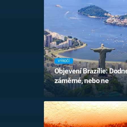
MARIE TEREZIE
ADOLF HITLER
NAPOLEON
BONAPARTE
ATENTÁT NA
REINHARDA
BRITSKÁ
HEYDRICHA
KRÁLOVSKÁ
RODINA
PRVNÍ SVĚTOVÁ
VÁLKA
VÝROČÍ
Objevení Brazílie: Dodne
záměrné, nebo ne