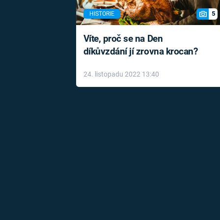
5
HISTORIE
Víte, proč se na Den
díkůvzdání jí zrovna krocan?
24. listopadu 2022 13:40