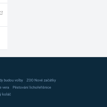
dy budou volby
ZOO Nové začátky
e vera
Pěstování lichořeřišnice
ý koláč