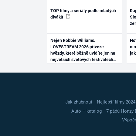
TOP filmy a seriály podle mladých
Rap
diváků
Slo
ze
Nejen Robbie Williams.
No
LOVESTREAM 2026 přiveze
ním
hvězdy, které běžně uvidíte jen na
ja
největších světových festivalech
Jak zhubnout
Nejlepší filmy 2024
Auto – katalog
7 pádů Honzy 
Výpoče