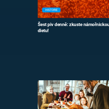
HISTORIE
Šest piv denně: zkuste námořnicko
dietu!