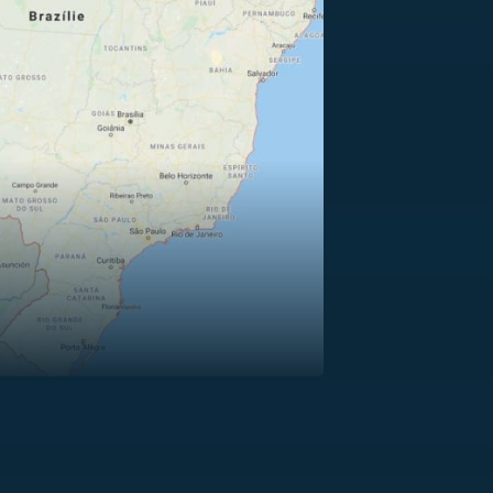
US
RSUS
ZE A