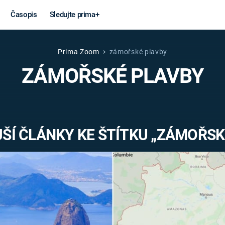
Časopis
Sledujte prima+
Prima Zoom
zámořské plavby
Věda a
Války
ZÁMOŘSKÉ PLAVBY
technika
STUDENÁ V
KORONAVIRUS
VÁLKA VE
VIETNAMU
VESMÍR
ŠÍ ČLÁNKY KE ŠTÍTKU „ZÁMOŘSK
VÁLEČNÉ FI
MARS
SERIÁLY
Záhady a
Zajímav
konspirace