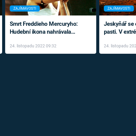
ZAJÍMAVOSTI
ZAJÍMAVOSTI
Smrt Freddieho Mercuryho:
Jeskyňář se c
Hudební ikona nahrávala
pasti. V ext
až do konce života a odmítala
prožil noční
24. listopadu 2022 09:32
24. listopadu 20
léky
klaustrofobi