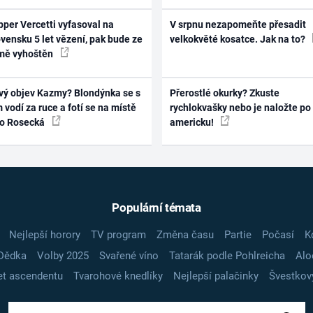
per Vercetti vyfasoval na
V srpnu nezapomeňte přesadit
vensku 5 let vězení, pak bude ze
velkokvěté kosatce. Jak na to?
mě vyhoštěn
vý objev Kazmy? Blondýnka se s
Přerostlé okurky? Zkuste
 vodí za ruce a fotí se na místě
rychlokvašky nebo je naložte po
ko Rosecká
americku!
Populární témata
Nejlepší horory
TV program
Změna času
Partie
Počasí
K
Dědka
Volby 2025
Svařené víno
Tatarák podle Pohlreicha
Alo
t ascendentu
Tvarohové knedlíky
Nejlepší palačinky
Švestkov