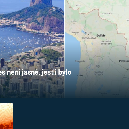
FILMY VERS
REALITA
UFO A
MIMOZEMŠŤANÉ
HORORY VE
REALITA
UTAJENÉ PŘÍBĚHY
ČESKÝCH DĚJIN
OPTICKÉ ILU
KLAMY
ALTERNATIVNÍ
HISTORIE
s není jasné, jestli bylo