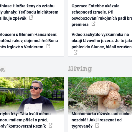
thiase Hložka ženy do vztahu
Operace Entebbe ukázala
dy uhnaly: Teď budu iniciátorem
schopnosti Izraele. Při
 slibuje zpěvák
osvobozování rukojmích padl br
premiéra
zloučení s Glenem Hansardem:
Video zachytilo výzkumníka na
outěná rakev, dojemná řeč Bona
okraji lávového jezera. Je to jak
zpěv Irglové s Vedderem
pohled do Slunce, hlásil vzruše
rtyho frky: Táta kvůli mému
Muchomůrku růžovku ani sucho
oru málem přišel o práci,
nezdolá! Jak ji rozeznat od
práví kontroverzní Řezník
tygrované?