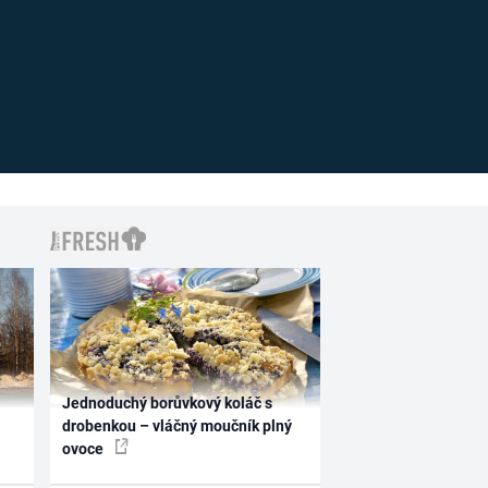
Jednoduchý borůvkový koláč s
drobenkou – vláčný moučník plný
ovoce