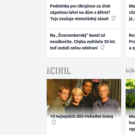
Podmínka pro Ukrajince za útok
Ma
zápalnou lahví na dům s dětmi?
vž
Tejc zvažuje mimořádný zásah
já,
Na „Švarcenberský“ kanál už
Ro
neodbočíte. Chyba vydržela 30 let,
Pr
teď ceduli celou odstraní
a 
10 nejlepších dílů Hvězdné brány
Ma
hum
vy