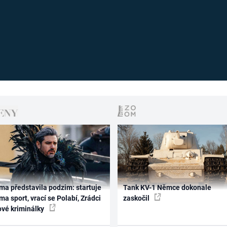
ma představila podzim: startuje
Tank KV-1 Němce dokonale
ma sport, vrací se Polabí, Zrádci
zaskočil
ové kriminálky