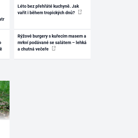
Léto bez přehřáté kuchyně. Jak
vařit i během tropických dnů?
atr
Rýžové burgery s kuřecím masem a
o
mrkví podávané se salátem – lehká
ně
a chutná večeře