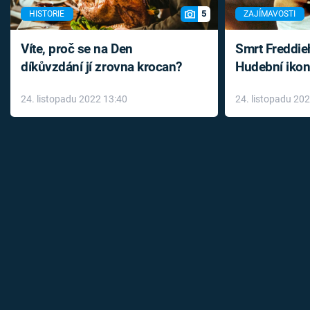
5
HISTORIE
ZAJÍMAVOSTI
Víte, proč se na Den
Smrt Freddie
díkůvzdání jí zrovna krocan?
Hudební ikon
až do konce 
24. listopadu 2022 13:40
24. listopadu 20
léky