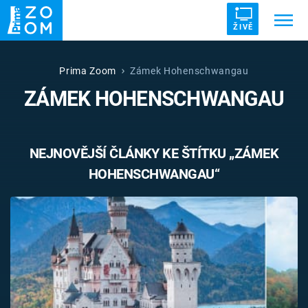
ŽIVĚ
Trendy:
ZRÁDCI
UFO
DRUHÁ SVĚTOVÁ VÁLKA
Prima Zoom
Zámek Hohenschwangau
ZÁMEK HOHENSCHWANGAU
ZÁHADY
VETŘELCI DÁVNOVĚKU
NEJNOVĚJŠÍ ČLÁNKY KE ŠTÍTKU „ZÁMEK
HOHENSCHWANGAU“
Témata
Témata
Pořady
TV Program