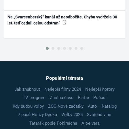
Na „Švarcenberský“ kanál už neodbočíte. Chyba vydržela 30
let, teď ceduli celou odstraní
Populární témata
Jak zhubnout
Nejlepší filmy 2024
Nejlepší horory
TV program
Změna času
Partie
Počasí
Kdy budou volby
ZOO Nové začátky
Auto – katalog
7 pádů Honzy Dědka
Volby 2025
Svařené víno
Tatarák podle Pohlreicha
Aloe vera