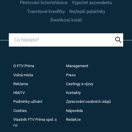
Pěstování lichořeřišnice
Výpočet ascendentu
Tvarohové knedlíky
Nejlepší palačinky
Švestkový koláč
O FTV Prima
Management
Volná místa
Press
Reklama
Castingy a výzvy
HbbTV
Kontakty
Podmínky užívání
Zpracování osobních údajů
Cookies
Nápověda
Vlastník FTV Prima spol. s
Redakce
r.o.