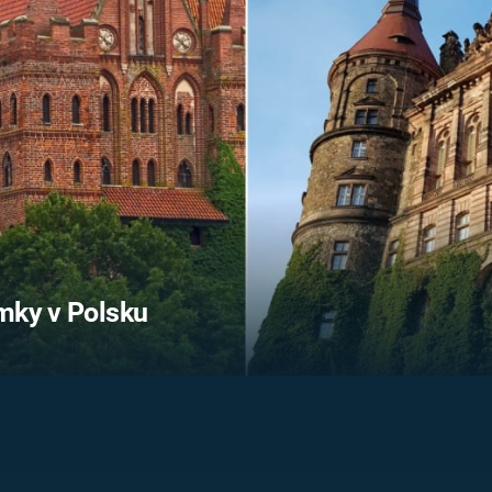
FILMY VERS
REALITA
UFO A
MIMOZEMŠŤANÉ
HORORY VE
REALITA
UTAJENÉ PŘÍBĚHY
ČESKÝCH DĚJIN
OPTICKÉ ILU
KLAMY
ALTERNATIVNÍ
HISTORIE
ámky v Polsku