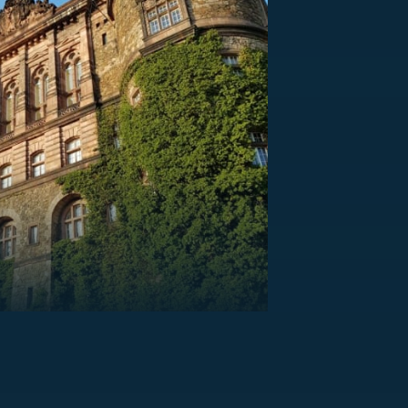
US
RSUS
ZE A