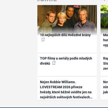
10 nejlepších dílů Hvězdné brány
Ma
hum
vy
TOP filmy a seriály podle mladých
Rap
diváků
Slo
ze
Nejen Robbie Williams.
No
LOVESTREAM 2026 přiveze
ním
hvězdy, které běžně uvidíte jen na
ja
největších světových festivalech