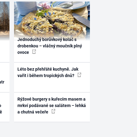
Jednoduchý borůvkový koláč s
drobenkou – vláčný moučník plný
ovoce
Léto bez přehřáté kuchyně. Jak
vařit i během tropických dnů?
atr
Rýžové burgery s kuřecím masem a
o
mrkví podávané se salátem – lehká
ně
a chutná večeře