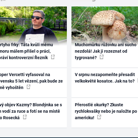
rtyho frky: Táta kvůli mému
Muchomůrku růžovku ani sucho
oru málem přišel o práci,
nezdolá! Jak ji rozeznat od
práví kontroverzní Řezník
tygrované?
per Vercetti vyfasoval na
V srpnu nezapomeňte přesadit
vensku 5 let vězení, pak bude ze
velkokvěté kosatce. Jak na to?
mě vyhoštěn
vý objev Kazmy? Blondýnka se s
Přerostlé okurky? Zkuste
 vodí za ruce a fotí se na místě
rychlokvašky nebo je naložte po
ko Rosecká
americku!