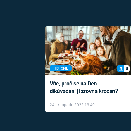
5
HISTORIE
Víte, proč se na Den
díkůvzdání jí zrovna krocan?
24. listopadu 2022 13:40