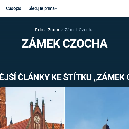
Časopis
Sledujte prima+
Prima Zoom
Zámek Czocha
Věda a
Války
ZÁMEK CZOCHA
technika
STUDENÁ V
KORONAVIRUS
VÁLKA VE
VIETNAMU
VESMÍR
JŠÍ ČLÁNKY KE ŠTÍTKU „ZÁMEK
VÁLEČNÉ FI
MARS
SERIÁLY
Záhady a
Zajímav
konspirace