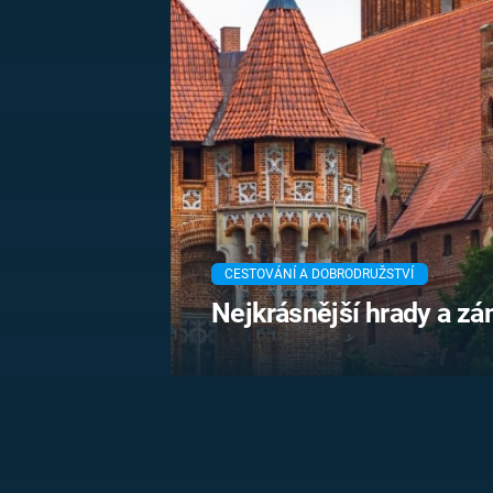
MARIE TEREZIE
ADOLF HITLER
NAPOLEON
BONAPARTE
ATENTÁT NA
REINHARDA
BRITSKÁ
HEYDRICHA
KRÁLOVSKÁ
RODINA
PRVNÍ SVĚTOVÁ
VÁLKA
CESTOVÁNÍ A DOBRODRUŽSTVÍ
Nejkrásnější hrady a z