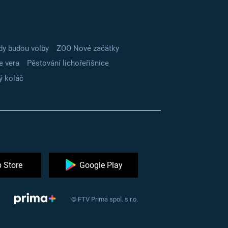
dy budou volby
ZOO Nové začátky
e vera
Pěstování lichořeřišnice
ý koláč
 Store
Google Play
© FTV Prima spol. s r.o.