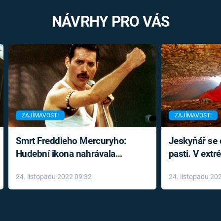
NÁVRHY PRO VÁS
ZAJÍMAVOSTI
ZAJÍMAVOSTI
Smrt Freddieho Mercuryho:
Jeskyňář se c
Hudební ikona nahrávala
pasti. V ext
až do konce života a odmítala
prožil noční
24. listopadu 2022 09:32
24. listopadu 20
léky
klaustrofobi