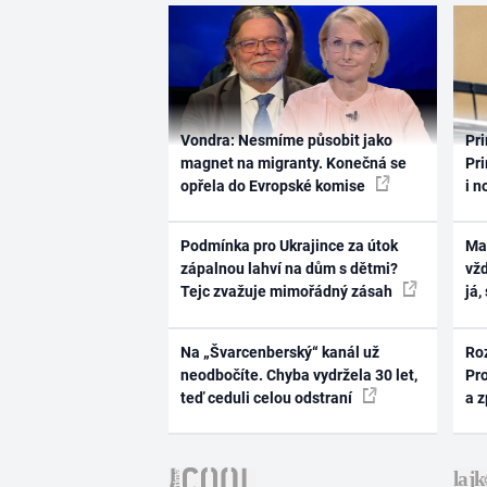
Vondra: Nesmíme působit jako
Pri
magnet na migranty. Konečná se
Pri
opřela do Evropské komise
i n
Podmínka pro Ukrajince za útok
Ma
zápalnou lahví na dům s dětmi?
vž
Tejc zvažuje mimořádný zásah
já,
Na „Švarcenberský“ kanál už
Ro
neodbočíte. Chyba vydržela 30 let,
Pr
teď ceduli celou odstraní
a 