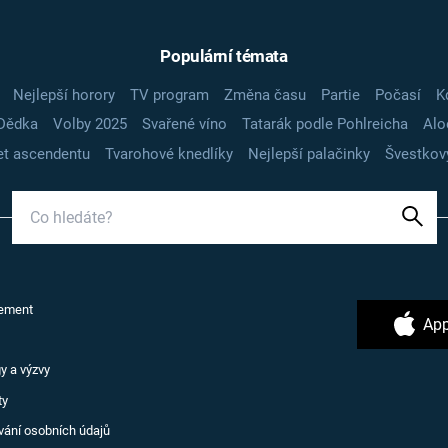
Populární témata
Nejlepší horory
TV program
Změna času
Partie
Počasí
K
Dědka
Volby 2025
Svařené víno
Tatarák podle Pohlreicha
Alo
t ascendentu
Tvarohové knedlíky
Nejlepší palačinky
Švestkov
ement
App
y a výzvy
ty
vání osobních údajů