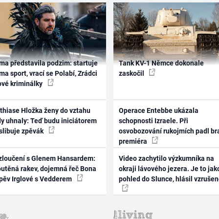
ma představila podzim: startuje
Tank KV-1 Němce dokonale
ma sport, vrací se Polabí, Zrádci
zaskočil
ové kriminálky
thiase Hložka ženy do vztahu
Operace Entebbe ukázala
dy uhnaly: Teď budu iniciátorem
schopnosti Izraele. Při
 slibuje zpěvák
osvobozování rukojmích padl br
premiéra
zloučení s Glenem Hansardem:
Video zachytilo výzkumníka na
outěná rakev, dojemná řeč Bona
okraji lávového jezera. Je to jak
zpěv Irglové s Vedderem
pohled do Slunce, hlásil vzruše