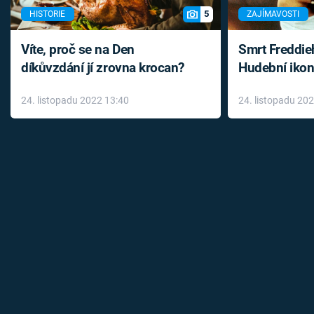
5
HISTORIE
ZAJÍMAVOSTI
Víte, proč se na Den
Smrt Freddie
díkůvzdání jí zrovna krocan?
Hudební ikon
až do konce 
24. listopadu 2022 13:40
24. listopadu 20
léky