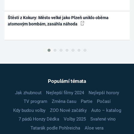
Štěstí z Kokury: Město velké jako Plzeň uniklo oběma
atomovým bombám, zasáhla náhoda
Populární témata
Jak zhubnout
Nejlepší filmy 2024
Nejlepší horory
TV program
Změna času
Partie
Počasí
Kdy budou volby
ZOO Nové začátky
Auto – katalog
7 pádů Honzy Dědka
Volby 2025
Svařené víno
Tatarák podle Pohlreicha
Aloe vera