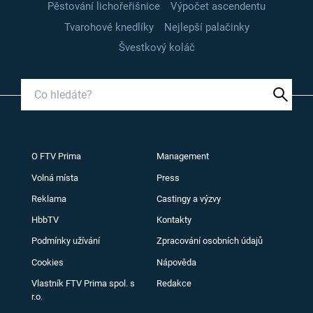
Pěstování lichořeřišnice
Výpočet ascendentu
Tvarohové knedlíky
Nejlepší palačinky
Švestkový koláč
O FTV Prima
Management
Volná místa
Press
Reklama
Castingy a výzvy
HbbTV
Kontakty
Podmínky užívání
Zpracování osobních údajů
Cookies
Nápověda
Vlastník FTV Prima spol. s
Redakce
r.o.