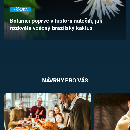
Časopis
PŘÍRODA
Sledujte prima+
Botanici poprvé v historii natočili, jak
rozkvétá vzácný brazilský kaktus
Přihlášení
Sledujte nás
NÁVRHY PRO VÁS