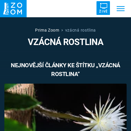
ŽIVĚ
Trendy:
ZRÁDCI
UFO
DRUHÁ SVĚTOVÁ VÁLKA
Prima Zoom
vzácná rostlina
VZÁCNÁ ROSTLINA
ZÁHADY
VETŘELCI DÁVNOVĚKU
NEJNOVĚJŠÍ ČLÁNKY KE ŠTÍTKU „VZÁCNÁ
ROSTLINA“
Témata
Témata
Pořady
TV Program