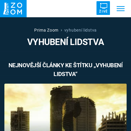
ŽIVĚ
Trendy:
ZRÁDCI
UFO
DRUHÁ SVĚTOVÁ VÁLKA
Prima Zoom
vyhubení lidstva
VYHUBENÍ LIDSTVA
ZÁHADY
VETŘELCI DÁVNOVĚKU
NEJNOVĚJŠÍ ČLÁNKY KE ŠTÍTKU „VYHUBENÍ
LIDSTVA“
Témata
Témata
Pořady
TV Program