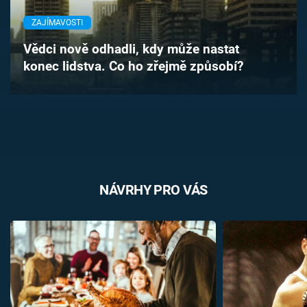
Časopis
ZAJÍMAVOSTI
Sledujte prima+
Vědci nově odhadli, kdy může nastat
konec lidstva. Co ho zřejmě způsobí?
Přihlášení
Sledujte nás
NÁVRHY PRO VÁS