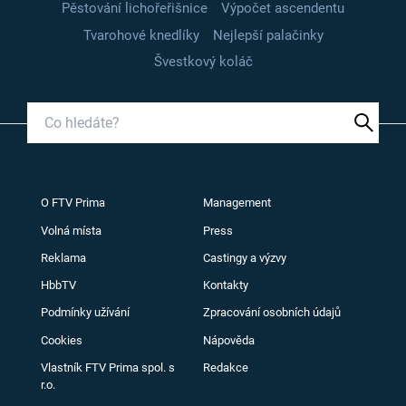
Pěstování lichořeřišnice
Výpočet ascendentu
Tvarohové knedlíky
Nejlepší palačinky
Švestkový koláč
O FTV Prima
Management
Volná místa
Press
Reklama
Castingy a výzvy
HbbTV
Kontakty
Podmínky užívání
Zpracování osobních údajů
Cookies
Nápověda
Vlastník FTV Prima spol. s
Redakce
r.o.