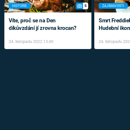
5
HISTORIE
ZAJÍMAVOSTI
Víte, proč se na Den
Smrt Freddie
díkůvzdání jí zrovna krocan?
Hudební ikon
až do konce 
24. listopadu 2022 13:40
24. listopadu 20
léky