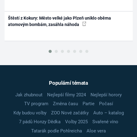
Štěstí z Kokury: Město velké jako Plzeň uniklo oběma
atomovým bombám, zasáhla náhoda
Populární témata
Jak zhubnout
Nejlepší filmy 2024
Nejlepší horory
TV program
Změna času
Partie
Počasí
Kdy budou volby
ZOO Nové začátky
Auto – katalog
7 pádů Honzy Dědka
Volby 2025
Svařené víno
Tatarák podle Pohlreicha
Aloe vera