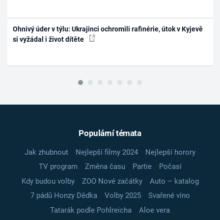
Ohnivý úder v týlu: Ukrajinci ochromili rafinérie, útok v Kyjevě
si vyžádal i život dítěte
Populární témata
Jak zhubnout
Nejlepší filmy 2024
Nejlepší horory
TV program
Změna času
Partie
Počasí
Kdy budou volby
ZOO Nové začátky
Auto – katalog
7 pádů Honzy Dědka
Volby 2025
Svařené víno
Tatarák podle Pohlreicha
Aloe vera