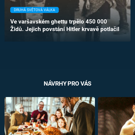
Časopis
DRUHÁ SVĚTOVÁ VÁLKA
Sledujte prima+
Ve varšavském ghettu trpělo 450 000
Židů. Jejich povstání Hitler krvavě potlačil
Přihlášení
Sledujte nás
NÁVRHY PRO VÁS