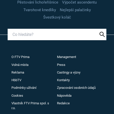
Pěstování lichořeřišnice
Výpočet ascendentu
Tvarohové knedlíky
Nejlepší palačinky
Švestkový koláč
O FTV Prima
Management
Volná místa
Press
Reklama
Castingy a výzvy
HbbTV
Kontakty
Podmínky užívání
Zpracování osobních údajů
Cookies
Nápověda
Vlastník FTV Prima spol. s
Redakce
r.o.