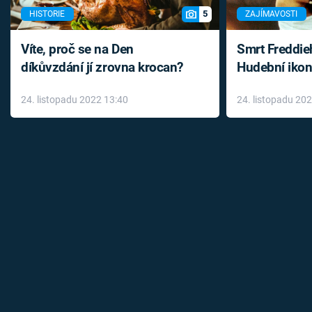
5
HISTORIE
ZAJÍMAVOSTI
Víte, proč se na Den
Smrt Freddie
díkůvzdání jí zrovna krocan?
Hudební ikon
až do konce 
24. listopadu 2022 13:40
24. listopadu 20
léky