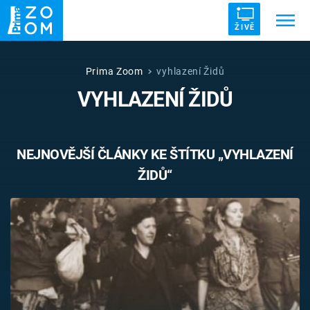
ŽIVĚ
Trendy:
ZRÁDCI
UFO
DRUHÁ SVĚTOVÁ VÁLKA
Prima Zoom
vyhlazení Židů
VYHLAZENÍ ŽIDŮ
ZÁHADY
VETŘELCI DÁVNOVĚKU
NEJNOVĚJŠÍ ČLÁNKY KE ŠTÍTKU „VYHLAZENÍ
ŽIDŮ“
Témata
Témata
Pořady
TV Program