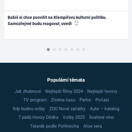
Babiš si chce posvítit na Klempířovu kulturní politiku.
Samozřejmě budu reagovat, uvedl
Populární témata
Jak zhubnout
Nejlepší filmy 2024
Nejlepší horory
TV program
Změna času
Partie
Počasí
Kdy budou volby
ZOO Nové začátky
Auto – katalog
7 pádů Honzy Dědka
Volby 2025
Svařené víno
Tatarák podle Pohlreicha
Aloe vera