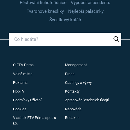
Pěstování lichořeřišnice
Výpočet ascendentu
Tvarohové knedlíky
Nejlepší palačinky
Švestkový koláč
O FTV Prima
Management
Volná místa
Press
Reklama
Castingy a výzvy
HbbTV
Kontakty
Podmínky užívání
Zpracování osobních údajů
Cookies
Nápověda
Vlastník FTV Prima spol. s
Redakce
r.o.