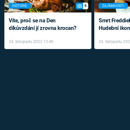
5
HISTORIE
ZAJÍMAVOSTI
Víte, proč se na Den
Smrt Freddie
díkůvzdání jí zrovna krocan?
Hudební ikon
až do konce 
24. listopadu 2022 13:40
24. listopadu 20
léky