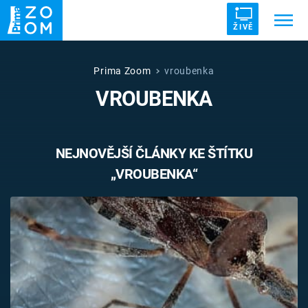
ŽIVĚ
Trendy:
ZRÁDCI
UFO
DRUHÁ SVĚTOVÁ VÁLKA
Prima Zoom
vroubenka
VROUBENKA
ZÁHADY
VETŘELCI DÁVNOVĚKU
NEJNOVĚJŠÍ ČLÁNKY KE ŠTÍTKU
„VROUBENKA“
Témata
Témata
Pořady
TV Program