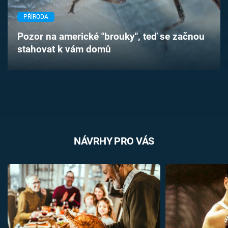
Časopis
PŘÍRODA
Sledujte prima+
Pozor na americké "brouky", teď se začnou
stahovat k vám domů
Přihlášení
Sledujte nás
NÁVRHY PRO VÁS