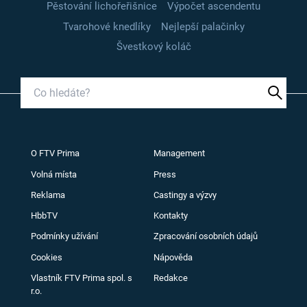
Pěstování lichořeřišnice
Výpočet ascendentu
Tvarohové knedlíky
Nejlepší palačinky
Švestkový koláč
O FTV Prima
Management
Volná místa
Press
Reklama
Castingy a výzvy
HbbTV
Kontakty
Podmínky užívání
Zpracování osobních údajů
Cookies
Nápověda
Vlastník FTV Prima spol. s
Redakce
r.o.