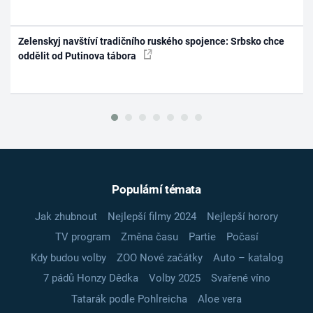
Zelenskyj navštíví tradičního ruského spojence: Srbsko chce
oddělit od Putinova tábora
Populární témata
Jak zhubnout
Nejlepší filmy 2024
Nejlepší horory
TV program
Změna času
Partie
Počasí
Kdy budou volby
ZOO Nové začátky
Auto – katalog
7 pádů Honzy Dědka
Volby 2025
Svařené víno
Tatarák podle Pohlreicha
Aloe vera