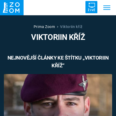
ŽIVĚ
Trendy:
ZRÁDCI
UFO
DRUHÁ SVĚTOVÁ VÁLKA
Prima Zoom
Viktoriin kříž
VIKTORIIN KŘÍŽ
ZÁHADY
VETŘELCI DÁVNOVĚKU
NEJNOVĚJŠÍ ČLÁNKY KE ŠTÍTKU „VIKTORIIN
KŘÍŽ“
Témata
Témata
Pořady
TV Program