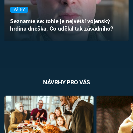
Časopis
VÁLKY
Sledujte prima+
Seznamte se: tohle je největší vojenský
hrdina dneška. Co udělal tak zásadního?
Přihlášení
Sledujte nás
NÁVRHY PRO VÁS