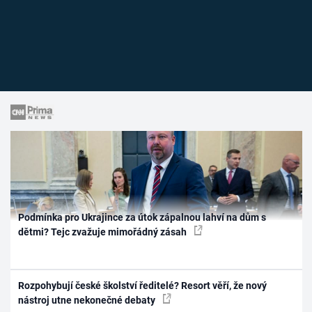
Podmínka pro Ukrajince za útok zápalnou lahví na dům s
dětmi? Tejc zvažuje mimořádný zásah
Rozpohybují české školství ředitelé? Resort věří, že nový
nástroj utne nekonečné debaty