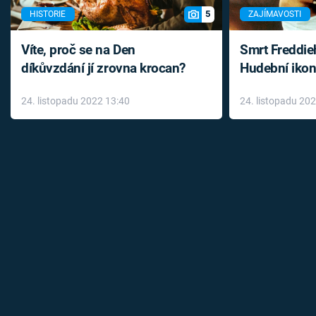
5
HISTORIE
ZAJÍMAVOSTI
Víte, proč se na Den
Smrt Freddie
díkůvzdání jí zrovna krocan?
Hudební ikon
až do konce 
24. listopadu 2022 13:40
24. listopadu 20
léky