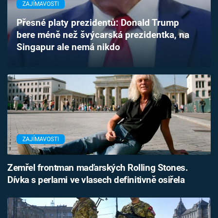
ZAJÍMAVOSTI
Časopis
Přesné platy prezidentů: Donald Trump
Sledujte prima+
bere méně než švýcarská prezidentka, na
Singapur ale nemá nikdo
Přihlášení
Sledujte nás
ZAJÍMAVOSTI
Zemřel frontman maďarských Rolling Stones.
Dívka s perlami ve vlasech definitivně osiřela