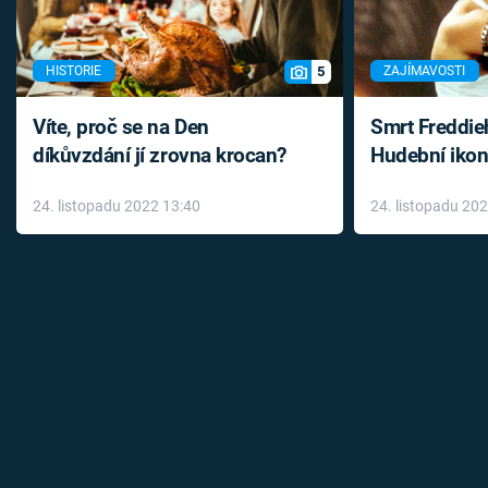
5
HISTORIE
ZAJÍMAVOSTI
Víte, proč se na Den
Smrt Freddie
díkůvzdání jí zrovna krocan?
Hudební ikon
až do konce 
24. listopadu 2022 13:40
24. listopadu 20
léky