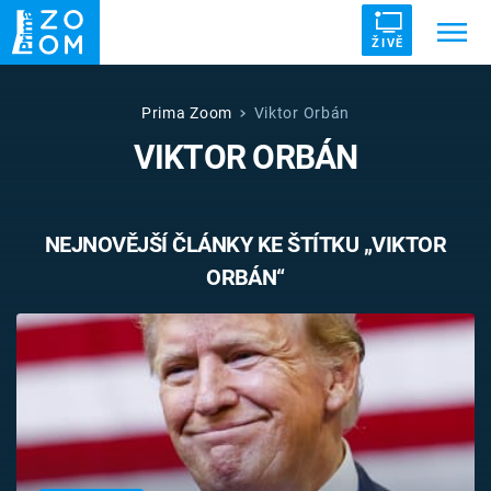
ŽIVĚ
Trendy:
ZRÁDCI
UFO
DRUHÁ SVĚTOVÁ VÁLKA
Prima Zoom
Viktor Orbán
VIKTOR ORBÁN
ZÁHADY
VETŘELCI DÁVNOVĚKU
NEJNOVĚJŠÍ ČLÁNKY KE ŠTÍTKU „VIKTOR
ORBÁN“
Témata
Témata
Pořady
TV Program