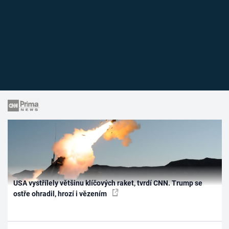
USA vystřílely většinu klíčových raket, tvrdí CNN. Trump se
ostře ohradil, hrozí i vězením