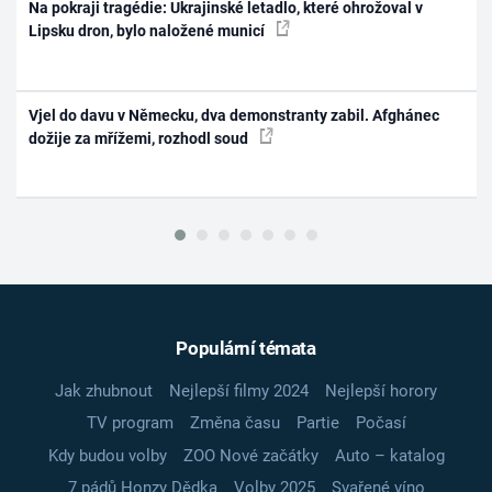
Na pokraji tragédie: Ukrajinské letadlo, které ohrožoval v
Lipsku dron, bylo naložené municí
Vjel do davu v Německu, dva demonstranty zabil. Afghánec
dožije za mřížemi, rozhodl soud
Populární témata
Jak zhubnout
Nejlepší filmy 2024
Nejlepší horory
TV program
Změna času
Partie
Počasí
Kdy budou volby
ZOO Nové začátky
Auto – katalog
7 pádů Honzy Dědka
Volby 2025
Svařené víno