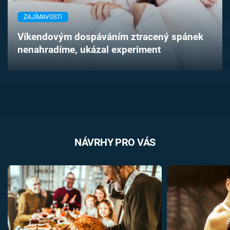
Časopis
ZAJÍMAVOSTI
Sledujte prima+
Víkendovým dospáváním ztracený spánek
nenahradíme, ukázal experiment
Přihlášení
Sledujte nás
NÁVRHY PRO VÁS