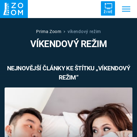
ŽIVĚ
Trendy:
ZRÁDCI
UFO
DRUHÁ SVĚTOVÁ VÁLKA
Prima Zoom
víkendový režim
VÍKENDOVÝ REŽIM
ZÁHADY
VETŘELCI DÁVNOVĚKU
NEJNOVĚJŠÍ ČLÁNKY KE ŠTÍTKU „VÍKENDOVÝ
REŽIM“
Témata
Témata
Pořady
TV Program