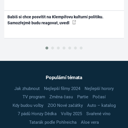
Babiš si chce posvítit na Klempířovu kulturní politiku.
Samozřejmě budu reagovat, uvedl
Populární témata
Jak zhubnout
Nejlepší filmy 2024
Nejlepší horory
TV program
Změna času
Partie
Počasí
Kdy budou volby
ZOO Nové začátky
Auto – katalog
7 pádů Honzy Dědka
Volby 2025
Svařené víno
Tatarák podle Pohlreicha
Aloe vera