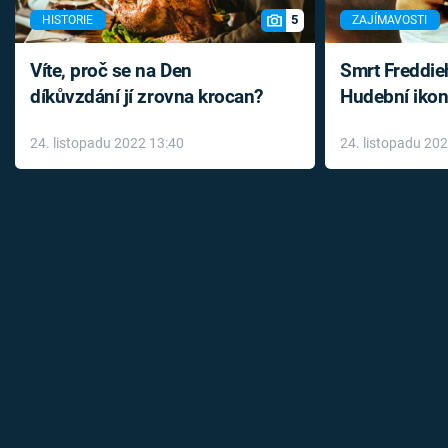
5
HISTORIE
ZAJÍMAVOSTI
Víte, proč se na Den
Smrt Freddie
díkůvzdání jí zrovna krocan?
Hudební ikon
až do konce 
24. listopadu 2022 13:40
24. listopadu 20
léky