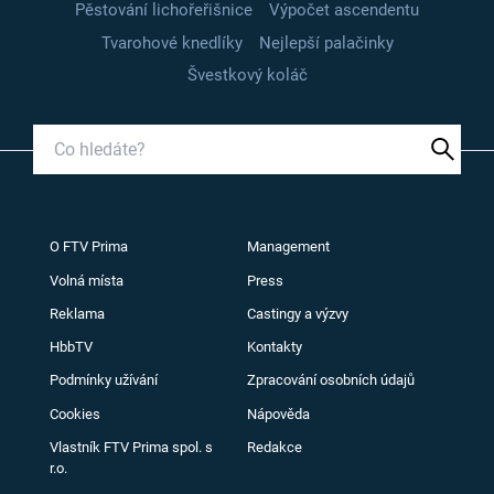
Pěstování lichořeřišnice
Výpočet ascendentu
Tvarohové knedlíky
Nejlepší palačinky
Švestkový koláč
O FTV Prima
Management
Volná místa
Press
Reklama
Castingy a výzvy
HbbTV
Kontakty
Podmínky užívání
Zpracování osobních údajů
Cookies
Nápověda
Vlastník FTV Prima spol. s
Redakce
r.o.