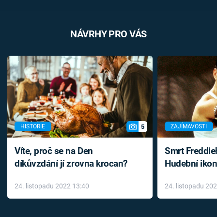
NÁVRHY PRO VÁS
5
HISTORIE
ZAJÍMAVOSTI
Víte, proč se na Den
Smrt Freddie
díkůvzdání jí zrovna krocan?
Hudební ikon
až do konce 
24. listopadu 2022 13:40
24. listopadu 20
léky