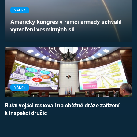
Časopis
VÁLKY
Sledujte prima+
Americký kongres v rámci armády schválil
vytvoření vesmírných sil
Přihlášení
Sledujte nás
VÁLKY
Ruští vojáci testovali na oběžné dráze zařízení
k inspekci družic