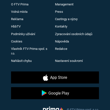
O FTV Prima
Management
Volná místa
Press
Reklama
Castingy a výzvy
HbbTV
Kontakty
Podmínky užívání
Zpracování osobních údajů
Cookies
Nápověda
Vlastník FTV Prima spol. s
Redakce
r.o.
Nahlásit chybu
Nastavení soukromí
App Store
Google Play
© FTV Prima spol. s r.o.