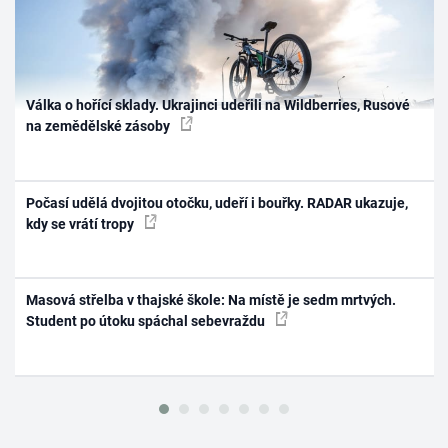
Válka o hořící sklady. Ukrajinci udeřili na Wildberries, Rusové
na zemědělské zásoby
Počasí udělá dvojitou otočku, udeří i bouřky. RADAR ukazuje,
kdy se vrátí tropy
Masová střelba v thajské škole: Na místě je sedm mrtvých.
Student po útoku spáchal sebevraždu