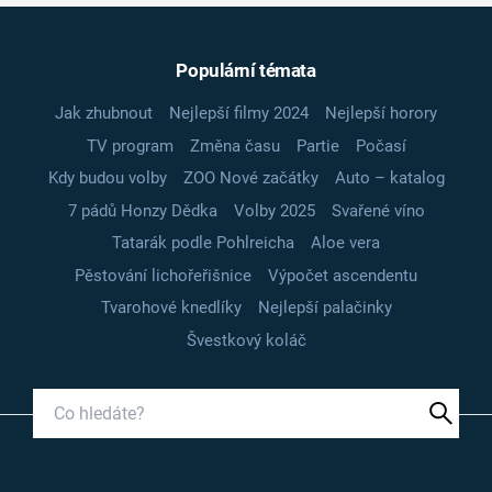
Populární témata
Jak zhubnout
Nejlepší filmy 2024
Nejlepší horory
TV program
Změna času
Partie
Počasí
Kdy budou volby
ZOO Nové začátky
Auto – katalog
7 pádů Honzy Dědka
Volby 2025
Svařené víno
Tatarák podle Pohlreicha
Aloe vera
Pěstování lichořeřišnice
Výpočet ascendentu
Tvarohové knedlíky
Nejlepší palačinky
Švestkový koláč