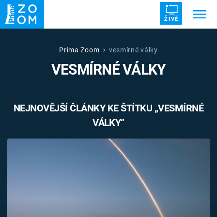
ŽIVĚ
Trendy:
ZRÁDCI
UFO
DRUHÁ SVĚTOVÁ VÁLKA
Prima Zoom
vesmírné války
VESMÍRNÉ VÁLKY
ZÁHADY
VETŘELCI DÁVNOVĚKU
NEJNOVĚJŠÍ ČLÁNKY KE ŠTÍTKU „VESMÍRNÉ
VÁLKY“
Témata
Témata
Pořady
TV Program