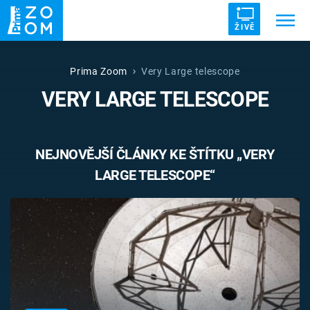
ŽIVĚ
Trendy:
ZRÁDCI
UFO
DRUHÁ SVĚTOVÁ VÁLKA
Prima Zoom
Very Large telescope
VERY LARGE TELESCOPE
ZÁHADY
VETŘELCI DÁVNOVĚKU
NEJNOVĚJŠÍ ČLÁNKY KE ŠTÍTKU „VERY
LARGE TELESCOPE“
Témata
Témata
Pořady
TV Program