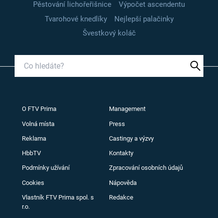
Pěstování lichořeřišnice
Výpočet ascendentu
Tvarohové knedlíky
Nejlepší palačinky
Švestkový koláč
O FTV Prima
Management
Volná místa
Press
Reklama
Castingy a výzvy
HbbTV
Kontakty
Podmínky užívání
Zpracování osobních údajů
Cookies
Nápověda
Vlastník FTV Prima spol. s
Redakce
r.o.