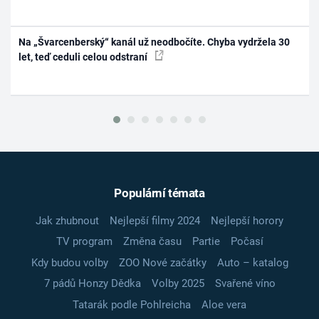
Na „Švarcenberský“ kanál už neodbočíte. Chyba vydržela 30
let, teď ceduli celou odstraní
Populární témata
Jak zhubnout
Nejlepší filmy 2024
Nejlepší horory
TV program
Změna času
Partie
Počasí
Kdy budou volby
ZOO Nové začátky
Auto – katalog
7 pádů Honzy Dědka
Volby 2025
Svařené víno
Tatarák podle Pohlreicha
Aloe vera