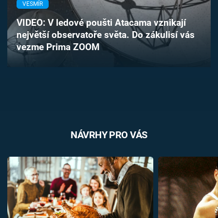
VESMÍR
Časopis
VIDEO: V ledové poušti Atacama vznikají
Sledujte prima+
největší observatoře světa. Do zákulisí vás
vezme Prima ZOOM
Přihlášení
Sledujte nás
NÁVRHY PRO VÁS