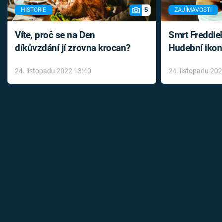
5
HISTORIE
ZAJÍMAVOSTI
Víte, proč se na Den
Smrt Freddie
díkůvzdání jí zrovna krocan?
Hudební ikon
až do konce 
24. listopadu 2022 13:40
24. listopadu 20
léky