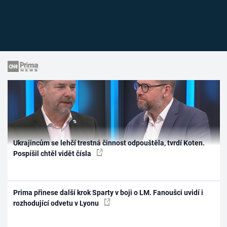
Ukrajincům se lehčí trestná činnost odpouštěla, tvrdí Koten.
Pospíšil chtěl vidět čísla
Prima přinese další krok Sparty v boji o LM. Fanoušci uvidí i
rozhodující odvetu v Lyonu