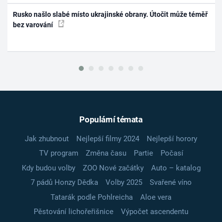
Rusko našlo slabé místo ukrajinské obrany. Útočit může téměř
bez varování
Populární témata
Jak zhubnout
Nejlepší filmy 2024
Nejlepší horory
TV program
Změna času
Partie
Počasí
Kdy budou volby
ZOO Nové začátky
Auto – katalog
7 pádů Honzy Dědka
Volby 2025
Svařené víno
Tatarák podle Pohlreicha
Aloe vera
Pěstování lichořeřišnice
Výpočet ascendentu