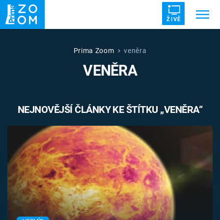
ŽIVĚ
Trendy:
ZRÁDCI
UFO
DRUHÁ SVĚTOVÁ VÁLKA
Prima Zoom
veněra
VENĚRA
ZÁHADY
VETŘELCI DÁVNOVĚKU
NEJNOVĚJŠÍ ČLÁNKY KE ŠTÍTKU „VENĚRA“
Témata
Témata
Pořady
TV Program