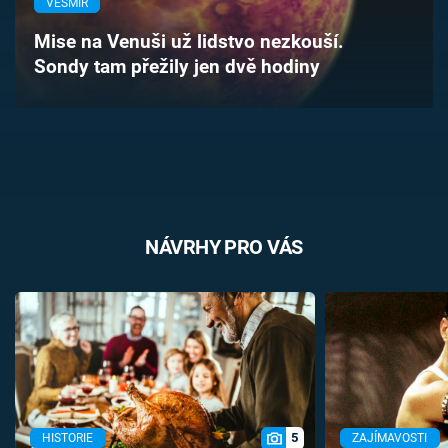
VESMÍR
Časopis
Mise na Venuši už lidstvo nezkouší.
Sondy tam přežily jen dvě hodiny
Sledujte prima+
Přihlášení
Sledujte nás
NÁVRHY PRO VÁS
5
HISTORIE
ZAJÍMAVOSTI