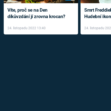
Víte, proč se na Den
Smrt Freddie
díkůvzdání jí zrovna krocan?
Hudební ikon
až do konce 
24. listopadu 2022 13:40
24. listopadu 20
léky