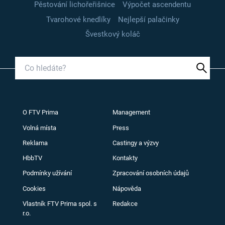
Pěstování lichořeřišnice
Výpočet ascendentu
Tvarohové knedlíky
Nejlepší palačinky
Švestkový koláč
O FTV Prima
Management
Volná místa
Press
Reklama
Castingy a výzvy
HbbTV
Kontakty
Podmínky užívání
Zpracování osobních údajů
Cookies
Nápověda
Vlastník FTV Prima spol. s
Redakce
r.o.