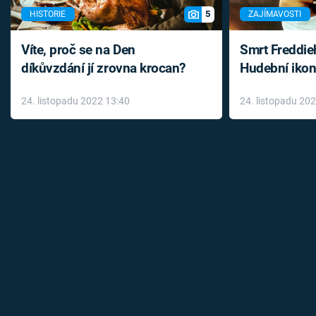
5
HISTORIE
ZAJÍMAVOSTI
Víte, proč se na Den
Smrt Freddie
díkůvzdání jí zrovna krocan?
Hudební ikon
až do konce 
24. listopadu 2022 13:40
24. listopadu 20
léky