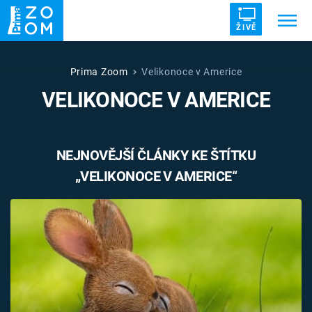
ŽIVĚ
Trendy:
ZRÁDCI
UFO
DRUHÁ SVĚTOVÁ VÁLKA
Prima Zoom
Velikonoce v Americe
VELIKONOCE V AMERICE
ZÁHADY
VETŘELCI DÁVNOVĚKU
NEJNOVĚJŠÍ ČLÁNKY KE ŠTÍTKU
„VELIKONOCE V AMERICE“
Témata
Témata
Pořady
TV Program