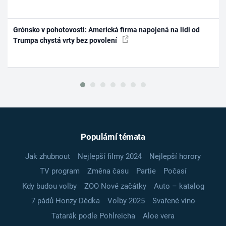
Grónsko v pohotovosti: Americká firma napojená na lidi od
Trumpa chystá vrty bez povolení
Populární témata
Jak zhubnout
Nejlepší filmy 2024
Nejlepší horory
TV program
Změna času
Partie
Počasí
Kdy budou volby
ZOO Nové začátky
Auto – katalog
7 pádů Honzy Dědka
Volby 2025
Svařené víno
Tatarák podle Pohlreicha
Aloe vera