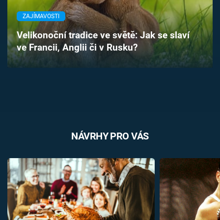
Časopis
ZAJÍMAVOSTI
Sledujte prima+
Velikonoční tradice ve světě: Jak se slaví
ve Francii, Anglii či v Rusku?
Přihlášení
Sledujte nás
NÁVRHY PRO VÁS