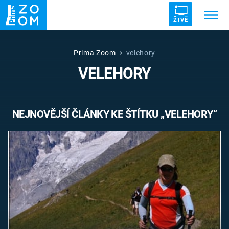
ŽIVĚ
Trendy:
ZRÁDCI
UFO
DRUHÁ SVĚTOVÁ VÁLKA
Prima Zoom
velehory
VELEHORY
ZÁHADY
VETŘELCI DÁVNOVĚKU
NEJNOVĚJŠÍ ČLÁNKY KE ŠTÍTKU „VELEHORY“
Témata
Témata
Pořady
TV Program