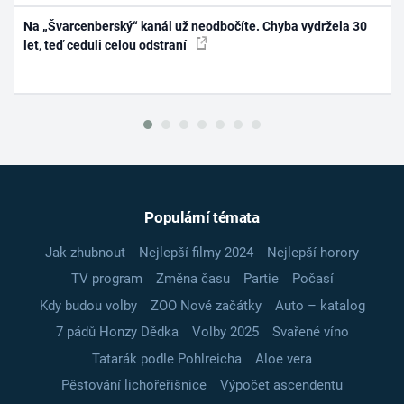
Na „Švarcenberský“ kanál už neodbočíte. Chyba vydržela 30
let, teď ceduli celou odstraní
Populární témata
Jak zhubnout
Nejlepší filmy 2024
Nejlepší horory
TV program
Změna času
Partie
Počasí
Kdy budou volby
ZOO Nové začátky
Auto – katalog
7 pádů Honzy Dědka
Volby 2025
Svařené víno
Tatarák podle Pohlreicha
Aloe vera
Pěstování lichořeřišnice
Výpočet ascendentu