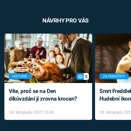
NÁVRHY PRO VÁS
5
HISTORIE
ZAJÍMAVOSTI
Víte, proč se na Den
Smrt Freddie
díkůvzdání jí zrovna krocan?
Hudební ikon
až do konce 
24. listopadu 2022 13:40
24. listopadu 20
léky