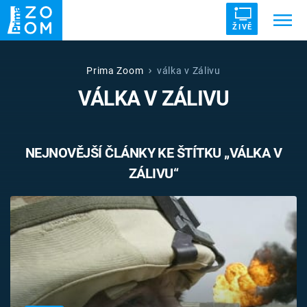
ŽIVĚ
Trendy:
ZRÁDCI
UFO
DRUHÁ SVĚTOVÁ VÁLKA
Prima Zoom
válka v Zálivu
VÁLKA V ZÁLIVU
ZÁHADY
VETŘELCI DÁVNOVĚKU
NEJNOVĚJŠÍ ČLÁNKY KE ŠTÍTKU „VÁLKA V
ZÁLIVU“
Témata
Témata
Pořady
TV Program