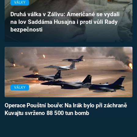
VÁLKY
Časopis
Druhá válka v Zálivu: Američané se vydali
Sledujte prima+
na lov Saddáma Husajna i proti vůli Rady
bezpečnosti
Přihlášení
Sledujte nás
VÁLKY
Operace Pouštní bouře: Na Irák bylo při záchraně
Kuvajtu svrženo 88 500 tun bomb