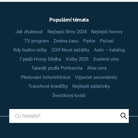
Populární témata
Jak zhubnout
Nejlepší filmy 2024
Nejlepší horory
TV program
Změna času
Partie
Počasí
Kdy budou volby
ZOO Nové začátky
Auto – katalog
7 pádů Honzy Dědka
Volby 2025
Svařené víno
Tatarák podle Pohlreicha
Aloe vera
Pěstování lichořeřišnice
Výpočet ascendentu
Tvarohové knedlíky
Nejlepší palačinky
Švestkový koláč