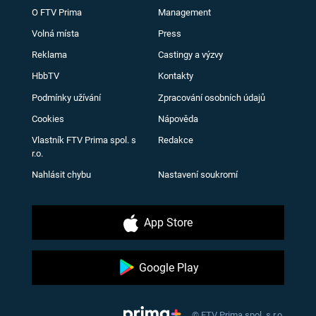
O FTV Prima
Management
Volná místa
Press
Reklama
Castingy a výzvy
HbbTV
Kontakty
Podmínky užívání
Zpracování osobních údajů
Cookies
Nápověda
Vlastník FTV Prima spol. s
Redakce
r.o.
Nahlásit chybu
Nastavení soukromí
App Store
Google Play
© FTV Prima spol. s r.o.