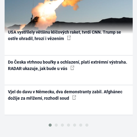
USA vystřílely většinu klíčových raket, tvrdí CNN. Trump se
ostře ohradil, hrozí i vězením
Do Česka vtrhnou bouřky a ochlazení, platí extrémní výstraha.
RADAR ukazuje, jak bude u vás
Vjel do davu v Německu, dva demonstranty zabil. Afghánec
dožije za mřížemi, rozhodl soud