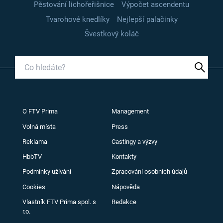
Pěstování lichořeřišnice
Výpočet ascendentu
Tvarohové knedlíky
Nejlepší palačinky
Švestkový koláč
O FTV Prima
Management
Volná místa
Press
Reklama
Castingy a výzvy
HbbTV
Kontakty
Podmínky užívání
Zpracování osobních údajů
Cookies
Nápověda
Vlastník FTV Prima spol. s
Redakce
r.o.