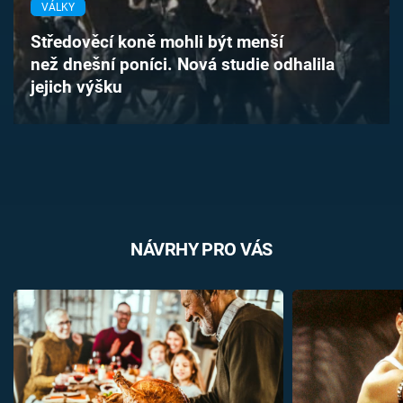
VÁLKY
Časopis
Středověcí koně mohli být menší
Sledujte prima+
než dnešní poníci. Nová studie odhalila
jejich výšku
Přihlášení
Sledujte nás
NÁVRHY PRO VÁS