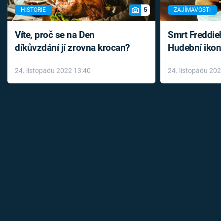
5
HISTORIE
ZAJÍMAVOSTI
Víte, proč se na Den
Smrt Freddie
díkůvzdání jí zrovna krocan?
Hudební ikon
až do konce 
24. listopadu 2022 13:40
24. listopadu 20
léky