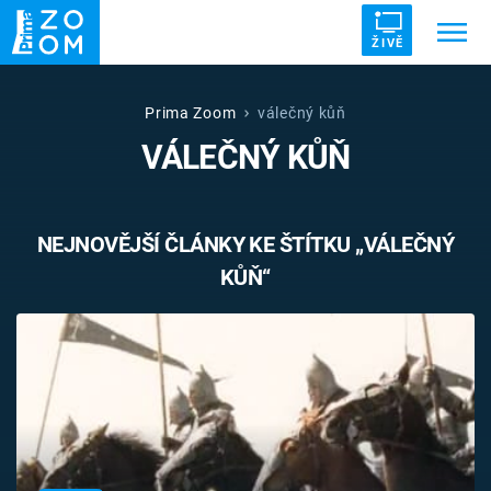
ŽIVĚ
Trendy:
ZRÁDCI
UFO
DRUHÁ SVĚTOVÁ VÁLKA
Prima Zoom
válečný kůň
VÁLEČNÝ KŮŇ
ZÁHADY
VETŘELCI DÁVNOVĚKU
NEJNOVĚJŠÍ ČLÁNKY KE ŠTÍTKU „VÁLEČNÝ
KŮŇ“
Témata
Témata
Pořady
TV Program