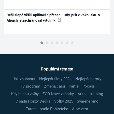
Češi slepě věřili aplikaci a přecenili síly, píší v Rakousku. V
Alpách je zachraňoval vrtulník
Populární témata
Jak zhubnout
Nejlepší filmy 2024
Nejlepší horory
TV program
Změna času
Partie
Počasí
Kdy budou volby
ZOO Nové začátky
Auto – katalog
7 pádů Honzy Dědka
Volby 2025
Svařené víno
Tatarák podle Pohlreicha
Aloe vera