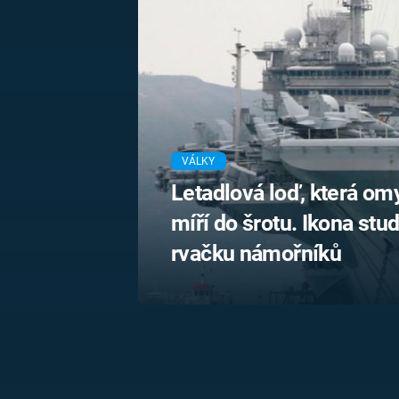
MARIE TEREZIE
ADOLF HITLER
NAPOLEON
BONAPARTE
ATENTÁT NA
REINHARDA
BRITSKÁ
HEYDRICHA
KRÁLOVSKÁ
RODINA
PRVNÍ SVĚTOVÁ
VÁLKA
VÁLKY
Letadlová loď, která om
míří do šrotu. Ikona stu
rvačku námořníků