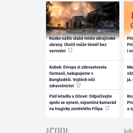
Rusko našlo slabé místo ukrajinské
Pri
obrany. Útočit může téměř bez
Pri
varování
i n
Kubek: Evropa si zdevastovala
Ma
farmacii, nakupujeme v
vž
Bangladéši. Vojtěch ničí
já,
zdravotnictví
Pád letadla u Očové: Odpočívejte
Ro
spolu se synem, vzpomíná kamarád
Pr
na tragicky zemřelého Filipa
a 