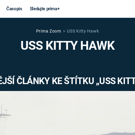
Časopis
Sledujte prima+
Prima Zoom
USS Kitty Hawk
Věda a
Války
USS KITTY HAWK
technika
STUDENÁ V
KORONAVIRUS
VÁLKA VE
VIETNAMU
VESMÍR
JŠÍ ČLÁNKY KE ŠTÍTKU „USS KIT
VÁLEČNÉ FI
MARS
SERIÁLY
Záhady a
Zajímav
konspirace