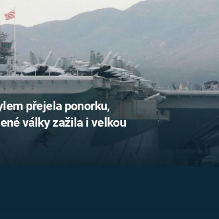
FILMY VERS
REALITA
UFO A
MIMOZEMŠŤANÉ
HORORY VE
REALITA
UTAJENÉ PŘÍBĚHY
ČESKÝCH DĚJIN
OPTICKÉ ILU
KLAMY
ALTERNATIVNÍ
HISTORIE
ylem přejela ponorku,
dené války zažila i velkou