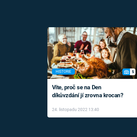
5
HISTORIE
Víte, proč se na Den
díkůvzdání jí zrovna krocan?
24. listopadu 2022 13:40