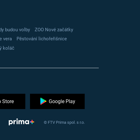
dy budou volby
ZOO Nové začátky
e vera
Pěstování lichořeřišnice
ý koláč
 Store
Google Play
© FTV Prima spol. s r.o.