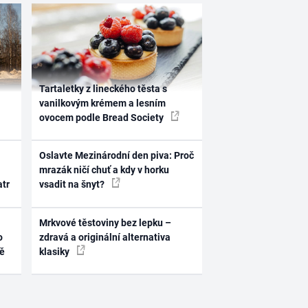
Tartaletky z lineckého těsta s
vanilkovým krémem a lesním
ovocem podle Bread Society
Oslavte Mezinárodní den piva: Proč
mrazák ničí chuť a kdy v horku
atr
vsadit na šnyt?
Mrkvové těstoviny bez lepku –
o
zdravá a originální alternativa
ně
klasiky