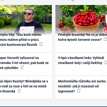
rtyho frky: Táta kvůli mému
Pěstujte brusinky! Na co je dobr
oru málem přišel o práci,
hořce kyselé červené ovoce?
práví kontroverzní Řezník
per Vercetti vyfasoval na
9 tipů s kostkami ledu: Vyhladí
vensku 5 let vězení, pak bude ze
zmačkané šaty i zalijí květiny
mě vyhoštěn
vý objev Kazmy? Blondýnka se s
Muchomůrku růžovku ani sucho
 vodí za ruce a fotí se na místě
nezdolá! Jak ji rozeznat od
ko Rosecká
tygrované?