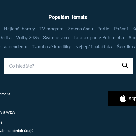
Populární témata
Nejlepší horory
TV program
Změna času
Partie
Počasí
K
Dědka
Volby 2025
Svařené víno
Tatarák podle Pohlreicha
Alo
t ascendentu
Tvarohové knedlíky
Nejlepší palačinky
Švestkov
ement
App
y a výzvy
ty
vání osobních údajů