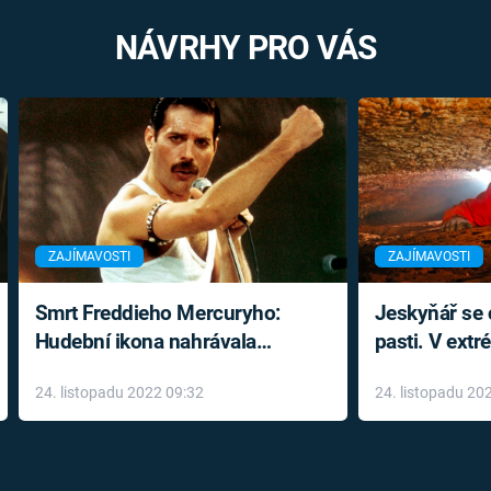
NÁVRHY PRO VÁS
ZAJÍMAVOSTI
ZAJÍMAVOSTI
Smrt Freddieho Mercuryho:
Jeskyňář se c
Hudební ikona nahrávala
pasti. V ext
až do konce života a odmítala
prožil noční
24. listopadu 2022 09:32
24. listopadu 20
léky
klaustrofobi