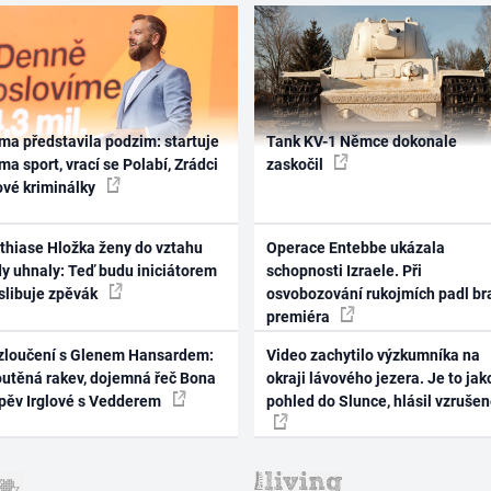
ma představila podzim: startuje
Tank KV-1 Němce dokonale
ma sport, vrací se Polabí, Zrádci
zaskočil
ové kriminálky
thiase Hložka ženy do vztahu
Operace Entebbe ukázala
dy uhnaly: Teď budu iniciátorem
schopnosti Izraele. Při
 slibuje zpěvák
osvobozování rukojmích padl br
premiéra
zloučení s Glenem Hansardem:
Video zachytilo výzkumníka na
outěná rakev, dojemná řeč Bona
okraji lávového jezera. Je to jak
zpěv Irglové s Vedderem
pohled do Slunce, hlásil vzruše