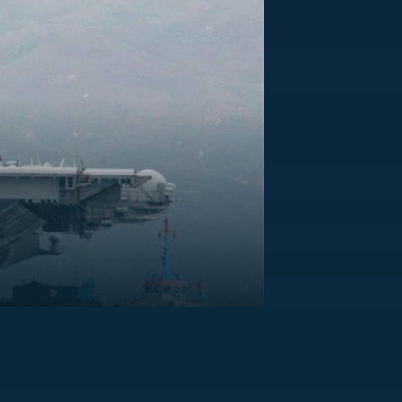
US
RSUS
ZE A