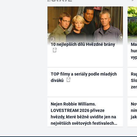
10 nejlepších dílů Hvězdné brány
Ma
hum
vy
TOP filmy a seriály podle mladých
Rap
diváků
Slo
ze
Nejen Robbie Williams.
No
LOVESTREAM 2026 přiveze
ním
hvězdy, které běžně uvidíte jen na
ja
největších světových festivalech