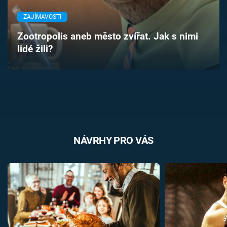
Časopis
ZAJÍMAVOSTI
Sledujte prima+
Zootropolis aneb město zvířat. Jak s nimi
lidé žili?
Přihlášení
Sledujte nás
NÁVRHY PRO VÁS