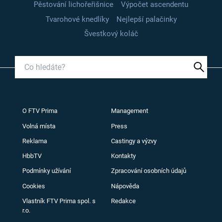
Pěstování lichořeřišnice
Výpočet ascendentu
Tvarohové knedlíky
Nejlepší palačinky
Švestkový koláč
O FTV Prima
Management
Volná místa
Press
Reklama
Castingy a výzvy
HbbTV
Kontakty
Podmínky užívání
Zpracování osobních údajů
Cookies
Nápověda
Vlastník FTV Prima spol. s
Redakce
r.o.