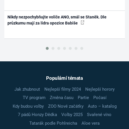
Nikdy nezpochybňujte voliče ANO, smál se Staněk. Dle
průzkumu mají za lídra opozice Babiše
Populární témata
Jak zhubnout
Nejlepší filmy 2024
Nejlepší horory
TV program
Změna času
Partie
Počasí
Kdy budou volby
ZOO Nové začátky
Auto – katalog
7 pádů Honzy Dědka
Volby 2025
Svařené víno
Tatarák podle Pohlreicha
Aloe vera