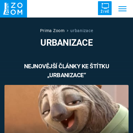
ŽIVĚ
Trendy:
ZRÁDCI
UFO
DRUHÁ SVĚTOVÁ VÁLKA
Prima Zoom
urbanizace
URBANIZACE
ZÁHADY
VETŘELCI DÁVNOVĚKU
NEJNOVĚJŠÍ ČLÁNKY KE ŠTÍTKU
„URBANIZACE“
Témata
Témata
Pořady
TV Program