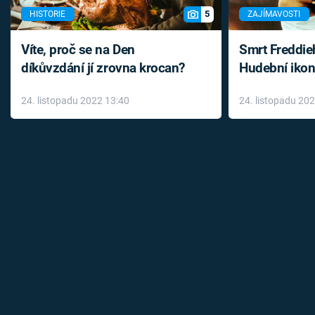
5
HISTORIE
ZAJÍMAVOSTI
Víte, proč se na Den
Smrt Freddie
díkůvzdání jí zrovna krocan?
Hudební ikon
až do konce 
24. listopadu 2022 13:40
24. listopadu 20
léky