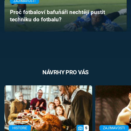
ZAJÍMAVOSTI
Časopis
Proč fotbaloví bafuňáři nechtějí pustit
techniku do fotbalu?
Sledujte prima+
Přihlášení
Sledujte nás
NÁVRHY PRO VÁS
5
HISTORIE
ZAJÍMAVOSTI