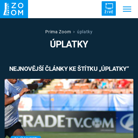
ŽIVĚ
Trendy:
ZRÁDCI
UFO
DRUHÁ SVĚTOVÁ VÁLKA
Prima Zoom
úplatky
ÚPLATKY
ZÁHADY
VETŘELCI DÁVNOVĚKU
NEJNOVĚJŠÍ ČLÁNKY KE ŠTÍTKU „ÚPLATKY“
Témata
Témata
Pořady
TV Program