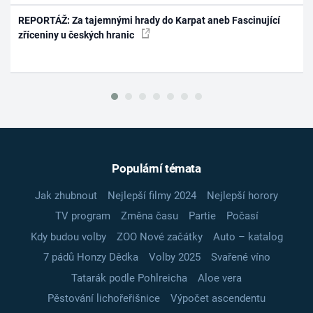
REPORTÁŽ: Za tajemnými hrady do Karpat aneb Fascinující
zříceniny u českých hranic
Populární témata
Jak zhubnout
Nejlepší filmy 2024
Nejlepší horory
TV program
Změna času
Partie
Počasí
Kdy budou volby
ZOO Nové začátky
Auto – katalog
7 pádů Honzy Dědka
Volby 2025
Svařené víno
Tatarák podle Pohlreicha
Aloe vera
Pěstování lichořeřišnice
Výpočet ascendentu