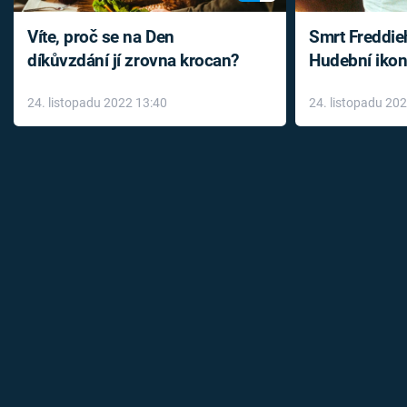
Víte, proč se na Den
Smrt Freddie
díkůvzdání jí zrovna krocan?
Hudební ikon
až do konce 
24. listopadu 2022 13:40
24. listopadu 20
léky