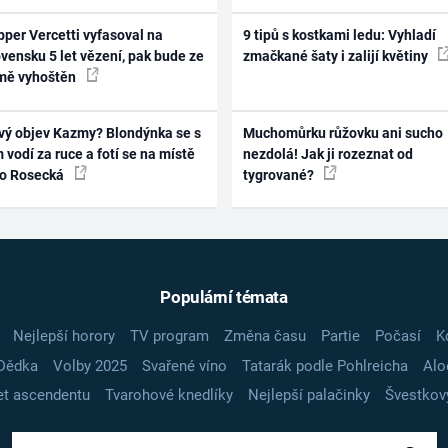
per Vercetti vyfasoval na
9 tipů s kostkami ledu: Vyhladí
vensku 5 let vězení, pak bude ze
zmačkané šaty i zalijí květiny
mě vyhoštěn
vý objev Kazmy? Blondýnka se s
Muchomůrku růžovku ani sucho
 vodí za ruce a fotí se na místě
nezdolá! Jak ji rozeznat od
ko Rosecká
tygrované?
Populární témata
Nejlepší horory
TV program
Změna času
Partie
Počasí
K
Dědka
Volby 2025
Svařené víno
Tatarák podle Pohlreicha
Alo
t ascendentu
Tvarohové knedlíky
Nejlepší palačinky
Švestkov