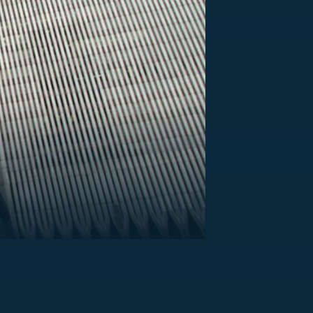
US
RSUS
ZE A