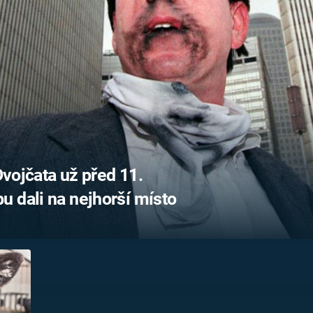
FILMY VERS
REALITA
UFO A
MIMOZEMŠŤANÉ
HORORY VE
REALITA
UTAJENÉ PŘÍBĚHY
ČESKÝCH DĚJIN
OPTICKÉ ILU
KLAMY
ALTERNATIVNÍ
HISTORIE
Dvojčata už před 11.
 dali na nejhorší místo