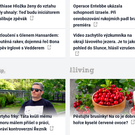
thiase Hložka ženy do vztahu
Operace Entebbe ukázala
dy uhnaly: Teď budu iniciátorem
schopnosti Izraele. Při
 slibuje zpěvák
osvobozování rukojmích padl br
premiéra
zloučení s Glenem Hansardem:
Video zachytilo výzkumníka na
outěná rakev, dojemná řeč Bona
okraji lávového jezera. Je to jak
zpěv Irglové s Vedderem
pohled do Slunce, hlásil vzruše
rtyho frky: Táta kvůli mému
Pěstujte brusinky! Na co je dobr
oru málem přišel o práci,
hořce kyselé červené ovoce?
práví kontroverzní Řezník