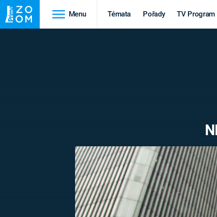
Menu
Témata
Pořady
TV Program
Cestování
Historie
HRADY A ZÁMKY
VIKINGOVÉ
HEDVÁBNÁ STEZKA
EPIDEMIE A
PANDEMIE
PŘÍRODA
N
STAROVĚKÝ EGYPT
Druhá
Výročí
světová válka