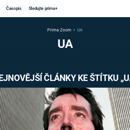
Časopis
Sledujte prima+
Prima Zoom
UA
Věda a
Války
UA
technika
STUDENÁ V
KORONAVIRUS
VÁLKA VE
VIETNAMU
VESMÍR
EJNOVĚJŠÍ ČLÁNKY KE ŠTÍTKU „U
VÁLEČNÉ FI
MARS
SERIÁLY
Záhady a
Zajímav
konspirace