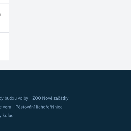
dy budou volby
ZOO Nové začátky
e vera
Pěstování lichořeřišnice
ý koláč