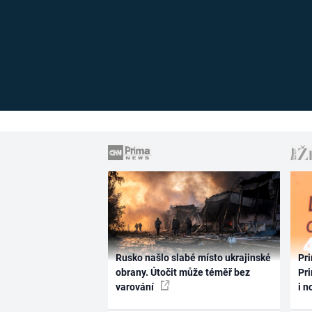
Rusko našlo slabé místo ukrajinské
Pri
obrany. Útočit může téměř bez
Pri
varování
i n