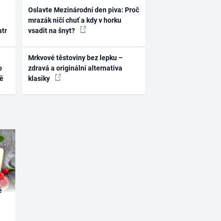
Oslavte Mezinárodní den piva: Proč
mrazák ničí chuť a kdy v horku
atr
vsadit na šnyt?
Mrkvové těstoviny bez lepku –
o
zdravá a originální alternativa
ně
klasiky
é