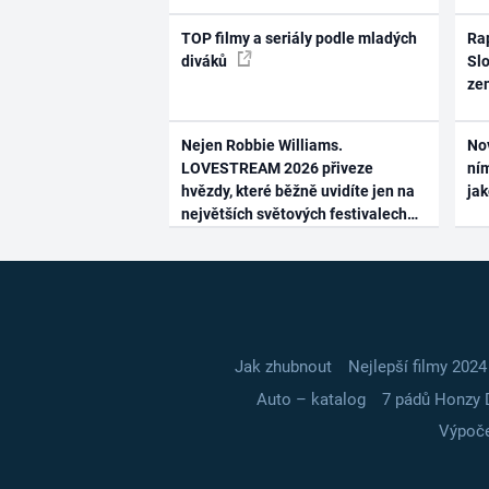
TOP filmy a seriály podle mladých
Rap
diváků
Slo
ze
Nejen Robbie Williams.
No
LOVESTREAM 2026 přiveze
ním
hvězdy, které běžně uvidíte jen na
ja
největších světových festivalech
Jak zhubnout
Nejlepší filmy 2024
Auto – katalog
7 pádů Honzy 
Výpoče