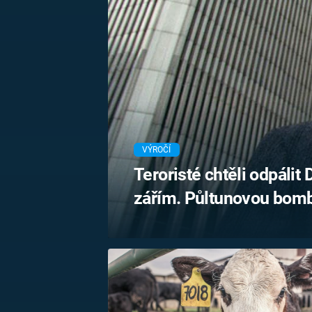
MARIE TEREZIE
ADOLF HITLER
NAPOLEON
BONAPARTE
ATENTÁT NA
REINHARDA
BRITSKÁ
HEYDRICHA
KRÁLOVSKÁ
RODINA
PRVNÍ SVĚTOVÁ
VÁLKA
VÝROČÍ
Teroristé chtěli odpálit 
zářím. Půltunovou bombu