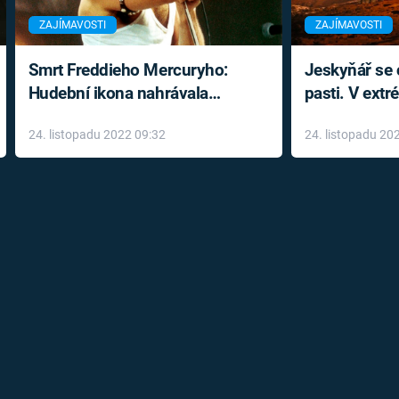
ZAJÍMAVOSTI
ZAJÍMAVOSTI
Smrt Freddieho Mercuryho:
Jeskyňář se c
Hudební ikona nahrávala
pasti. V ext
až do konce života a odmítala
prožil noční
24. listopadu 2022 09:32
24. listopadu 20
léky
klaustrofobi