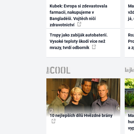
Kubek: Evropa si zdevastovala
Ma
farmacii, nakupujeme v
vž
Bangladéši. Vojtěch ničí
já,
zdravotnictví
Tropy jako zabiják autobaterií.
Ro
Vysoké teploty škodí více než
Pr
mrazy, tvrdí odborník
a 
10 nejlepších dílů Hvězdné brány
Ma
hum
vy