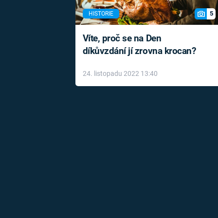
5
HISTORIE
Víte, proč se na Den
díkůvzdání jí zrovna krocan?
24. listopadu 2022 13:40