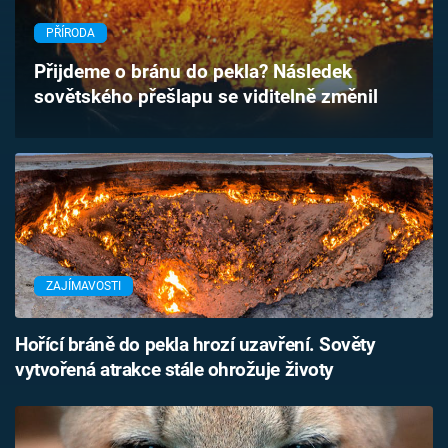
Časopis
PŘÍRODA
Sledujte prima+
Přijdeme o bránu do pekla? Následek
sovětského přešlapu se viditelně změnil
Přihlášení
Sledujte nás
ZAJÍMAVOSTI
Hořící bráně do pekla hrozí uzavření. Sověty
vytvořená atrakce stále ohrožuje životy