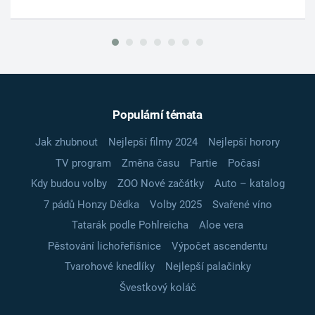
Populární témata
Jak zhubnout
Nejlepší filmy 2024
Nejlepší horory
TV program
Změna času
Partie
Počasí
Kdy budou volby
ZOO Nové začátky
Auto – katalog
7 pádů Honzy Dědka
Volby 2025
Svařené víno
Tatarák podle Pohlreicha
Aloe vera
Pěstování lichořeřišnice
Výpočet ascendentu
Tvarohové knedlíky
Nejlepší palačinky
Švestkový koláč