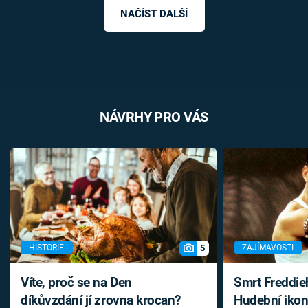
NAČÍST DALŠÍ
NÁVRHY PRO VÁS
5
HISTORIE
ZAJÍMAVOSTI
Víte, proč se na Den
Smrt Freddie
díkůvzdání jí zrovna krocan?
Hudební ikon