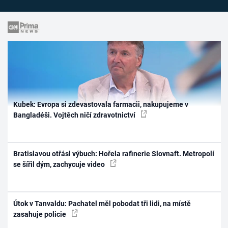
Kubek: Evropa si zdevastovala farmacii, nakupujeme v
Bangladéši. Vojtěch ničí zdravotnictví
Bratislavou otřásl výbuch: Hořela rafinerie Slovnaft. Metropolí
se šířil dým, zachycuje video
Útok v Tanvaldu: Pachatel měl pobodat tři lidi, na místě
zasahuje policie