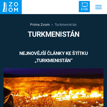
ŽIVĚ
Trendy:
ZRÁDCI
UFO
DRUHÁ SVĚTOVÁ VÁLKA
Prima Zoom
Turkmenistán
TURKMENISTÁN
ZÁHADY
VETŘELCI DÁVNOVĚKU
NEJNOVĚJŠÍ ČLÁNKY KE ŠTÍTKU
„TURKMENISTÁN“
Témata
Témata
Pořady
TV Program