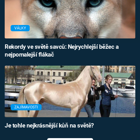
VÁLKY
Rekordy ve světě savců: Nejrychlejší běžec a
nejpomalejší flákač
ZAJÍMAVOSTI
Je tohle nejkrásnější kůň na světě?