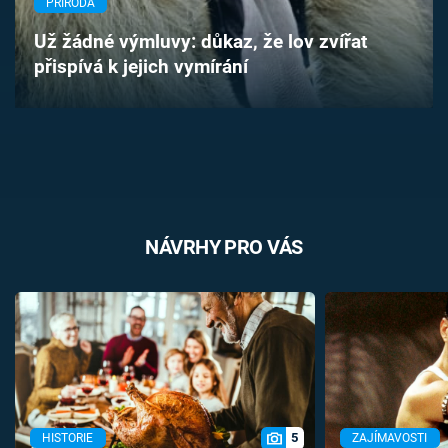
PŘÍRODA
Časopis
Už žádné výmluvy: důkaz, že lov zvířat
přispívá k jejich vymírání
Sledujte prima+
Přihlášení
Sledujte nás
NÁVRHY PRO VÁS
5
HISTORIE
ZAJÍMAVOSTI