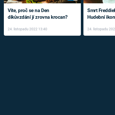
Víte, proč se na Den
Smrt Freddie
díkůvzdání jí zrovna krocan?
Hudební ikon
až do konce 
24. listopadu 2022 13:40
24. listopadu 20
léky