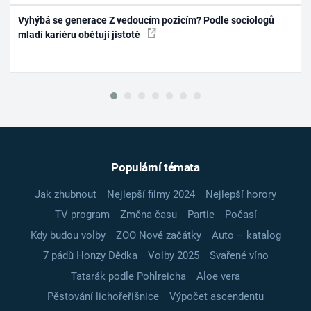
Vyhýbá se generace Z vedoucím pozicím? Podle sociologů
mladí kariéru obětují jistotě
Populární témata
Jak zhubnout
Nejlepší filmy 2024
Nejlepší horory
TV program
Změna času
Partie
Počasí
Kdy budou volby
ZOO Nové začátky
Auto – katalog
7 pádů Honzy Dědka
Volby 2025
Svařené víno
Tatarák podle Pohlreicha
Aloe vera
Pěstování lichořeřišnice
Výpočet ascendentu