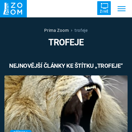
ŽIVĚ
Trendy:
ZRÁDCI
UFO
DRUHÁ SVĚTOVÁ VÁLKA
Prima Zoom
trofeje
TROFEJE
ZÁHADY
VETŘELCI DÁVNOVĚKU
NEJNOVĚJŠÍ ČLÁNKY KE ŠTÍTKU „TROFEJE“
Témata
Témata
Pořady
TV Program