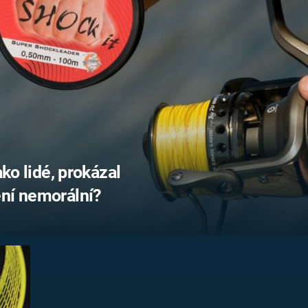
FILMY VERS
REALITA
UFO A
MIMOZEMŠŤANÉ
HORORY VE
REALITA
UTAJENÉ PŘÍBĚHY
ČESKÝCH DĚJIN
OPTICKÉ ILU
KLAMY
ALTERNATIVNÍ
HISTORIE
ako lidé, prokázal
ení nemorální?