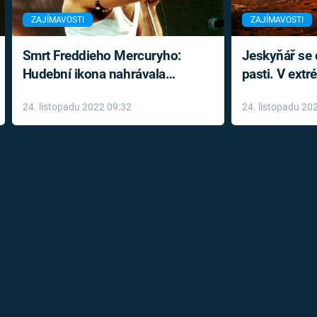
ZAJÍMAVOSTI
ZAJÍMAVOSTI
Smrt Freddieho Mercuryho:
Jeskyňář se c
Hudební ikona nahrávala
pasti. V ext
až do konce života a odmítala
prožil noční
24. listopadu 2022 09:32
24. listopadu 20
léky
klaustrofobi