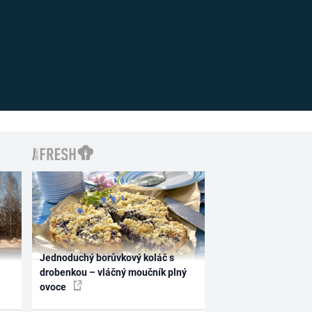
Jednoduchý borůvkový koláč s
drobenkou – vláčný moučník plný
ovoce