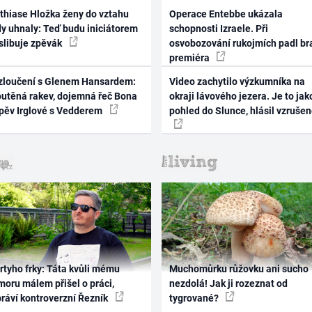
thiase Hložka ženy do vztahu
Operace Entebbe ukázala
dy uhnaly: Teď budu iniciátorem
schopnosti Izraele. Při
 slibuje zpěvák
osvobozování rukojmích padl br
premiéra
zloučení s Glenem Hansardem:
Video zachytilo výzkumníka na
outěná rakev, dojemná řeč Bona
okraji lávového jezera. Je to jak
zpěv Irglové s Vedderem
pohled do Slunce, hlásil vzruše
rtyho frky: Táta kvůli mému
Muchomůrku růžovku ani sucho
oru málem přišel o práci,
nezdolá! Jak ji rozeznat od
práví kontroverzní Řezník
tygrované?