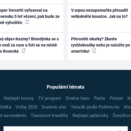
per Vercetti vyfasoval na
V srpnu nezapomeňte přesadit
vensku 5 let vězení, pak bude ze
velkokvěté kosatce. Jak na to?
mě vyhoštěn
vý objev Kazmy? Blondýnka se s
Přerostlé okurky? Zkuste
 vodí za ruce a fotí se na místě
rychlokvašky nebo je naložte po
ko Rosecká
americku!
Populární témata
Nejlepší horory
TV program
Změna času
Partie
Počasí
K
Dědka
Volby 2025
Svařené víno
Tatarák podle Pohlreicha
Alo
t ascendentu
Tvarohové knedlíky
Nejlepší palačinky
Švestkov