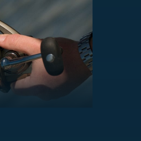
US
RSUS
ZE A