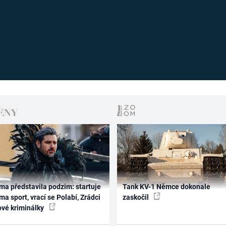
ma představila podzim: startuje
Tank KV-1 Němce dokonale
ma sport, vrací se Polabí, Zrádci
zaskočil
ové kriminálky