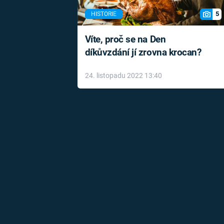
5
HISTORIE
Víte, proč se na Den
díkůvzdání jí zrovna krocan?
24. listopadu 2022 13:40