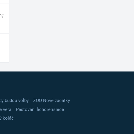
dy budou volby
ZOO Nové začátky
e vera
Pěstování lichořeřišnice
ý koláč