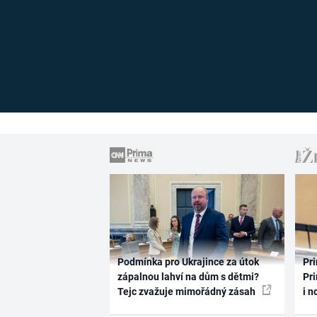
Podmínka pro Ukrajince za útok
Pri
zápalnou lahví na dům s dětmi?
Pri
Tejc zvažuje mimořádný zásah
i n