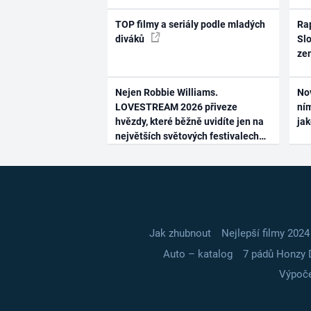
TOP filmy a seriály podle mladých
Rap
diváků
Slo
ze
Nejen Robbie Williams.
No
LOVESTREAM 2026 přiveze
ním
hvězdy, které běžně uvidíte jen na
ja
největších světových festivalech
Jak zhubnout
Nejlepší filmy 2024
Auto – katalog
7 pádů Honzy 
Výpoče