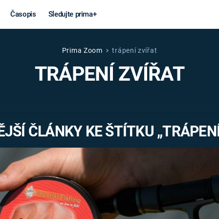
Časopis
Sledujte prima+
Prima Zoom
trápení zvířat
Věda a
Války
TRÁPENÍ ZVÍŘAT
technika
STUDENÁ V
KORONAVIRUS
VÁLKA VE
VIETNAMU
VESMÍR
JŠÍ ČLÁNKY KE ŠTÍTKU „TRÁPENÍ
VÁLEČNÉ FI
MARS
SERIÁLY
Záhady a
Zajímav
konspirace