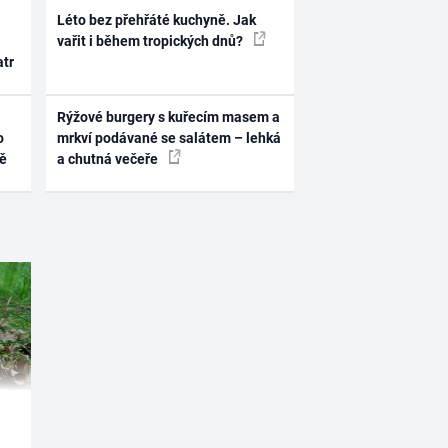
Léto bez přehřáté kuchyně. Jak
vařit i během tropických dnů?
atr
Rýžové burgery s kuřecím masem a
o
mrkví podávané se salátem – lehká
ně
a chutná večeře