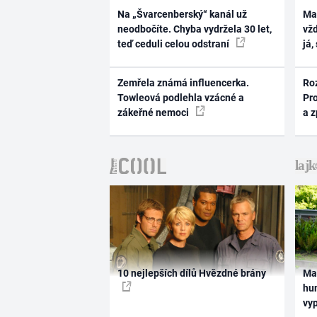
Na „Švarcenberský“ kanál už
Ma
neodbočíte. Chyba vydržela 30 let,
vž
teď ceduli celou odstraní
já,
Zemřela známá influencerka.
Ro
Towleová podlehla vzácné a
Pr
zákeřné nemoci
a 
10 nejlepších dílů Hvězdné brány
Ma
hum
vy