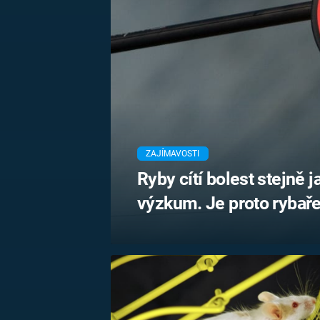
MARIE TEREZIE
ADOLF HITLER
NAPOLEON
BONAPARTE
ATENTÁT NA
REINHARDA
BRITSKÁ
HEYDRICHA
KRÁLOVSKÁ
RODINA
PRVNÍ SVĚTOVÁ
VÁLKA
ZAJÍMAVOSTI
Ryby cítí bolest stejně j
výzkum. Je proto rybař