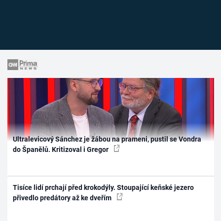
Ultralevicový Sánchez je žábou na prameni, pustil se Vondra
do Španělů. Kritizoval i Gregor
Tisíce lidí prchají před krokodýly. Stoupající keňské jezero
přivedlo predátory až ke dveřím