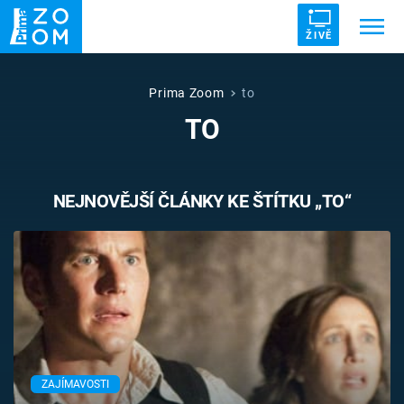
ŽIVĚ
Trendy:
ZRÁDCI
UFO
DRUHÁ SVĚTOVÁ VÁLKA
Prima Zoom
to
TO
ZÁHADY
VETŘELCI DÁVNOVĚKU
NEJNOVĚJŠÍ ČLÁNKY KE ŠTÍTKU „TO“
Témata
Témata
Pořady
TV Program
ZAJÍMAVOSTI