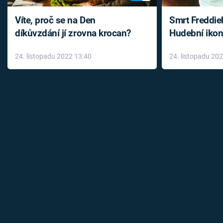
Víte, proč se na Den
Smrt Freddie
díkůvzdání jí zrovna krocan?
Hudební ikon
až do konce 
24. listopadu 2022 13:40
24. listopadu 20
léky