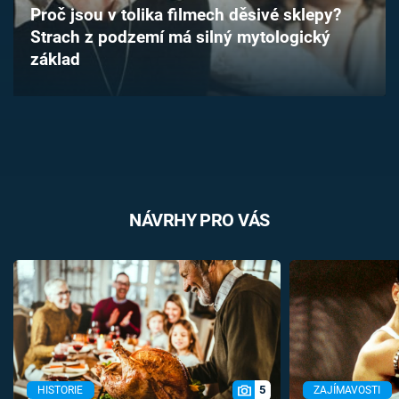
Proč jsou v tolika filmech děsivé sklepy?
Časopis
Strach z podzemí má silný mytologický
základ
Sledujte prima+
Přihlášení
Sledujte nás
NÁVRHY PRO VÁS
5
HISTORIE
ZAJÍMAVOSTI