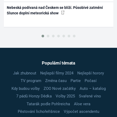
Nebeská podívaná nad Českem se blíží. Působivé zatmění
Slunce doplní meteorická show
Populární témata
Jak zhubnout
Nejlepší filmy 2024
Nejlepší horory
TV program
Změna času
Partie
Počasí
Kdy budou volby
ZOO Nové začátky
Auto – katalog
7 pádů Honzy Dědka
Volby 2025
Svařené víno
Tatarák podle Pohlreicha
Aloe vera
Pěstování lichořeřišnice
Výpočet ascendentu