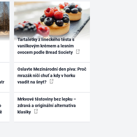
Tartaletky z lineckého těsta s
vanilkovým krémem a lesním
ovocem podle Bread Society
Oslavte Mezinárodní den piva: Proč
mrazák ničí chuť a kdy v horku
atr
vsadit na šnyt?
Mrkvové těstoviny bez lepku –
o
zdravá a originální alternativa
ně
klasiky