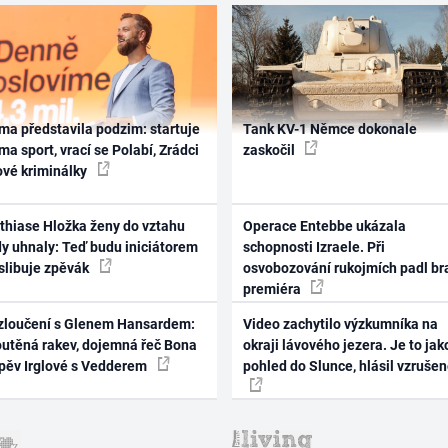
ma představila podzim: startuje
Tank KV-1 Němce dokonale
ma sport, vrací se Polabí, Zrádci
zaskočil
ové kriminálky
thiase Hložka ženy do vztahu
Operace Entebbe ukázala
dy uhnaly: Teď budu iniciátorem
schopnosti Izraele. Při
 slibuje zpěvák
osvobozování rukojmích padl br
premiéra
zloučení s Glenem Hansardem:
Video zachytilo výzkumníka na
outěná rakev, dojemná řeč Bona
okraji lávového jezera. Je to jak
zpěv Irglové s Vedderem
pohled do Slunce, hlásil vzruše