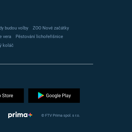
dy budou volby
ZOO Nové začátky
e vera
Pěstování lichořeřišnice
ý koláč
 Store
Google Play
© FTV Prima spol. s r.o.