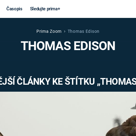
Časopis
Sledujte prima+
Prima Zoom
Thomas Edison
Věda a
Války
THOMAS EDISON
technika
STUDENÁ V
KORONAVIRUS
VÁLKA VE
VIETNAMU
VESMÍR
JŠÍ ČLÁNKY KE ŠTÍTKU „THOMAS
VÁLEČNÉ FI
MARS
SERIÁLY
Záhady a
Zajímav
konspirace