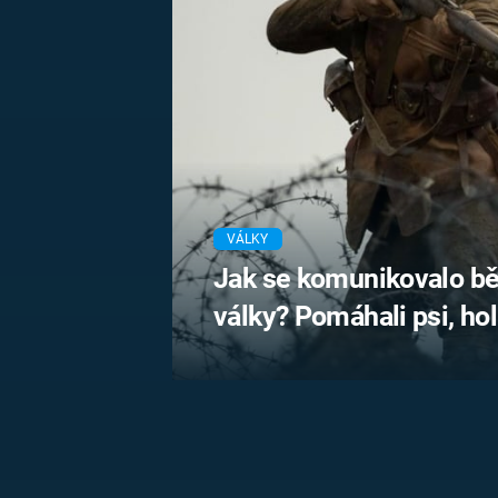
MARIE TEREZIE
ADOLF HITLER
NAPOLEON
BONAPARTE
ATENTÁT NA
REINHARDA
BRITSKÁ
HEYDRICHA
KRÁLOVSKÁ
RODINA
PRVNÍ SVĚTOVÁ
VÁLKA
VÁLKY
Jak se komunikovalo b
války? Pomáhali psi, holu