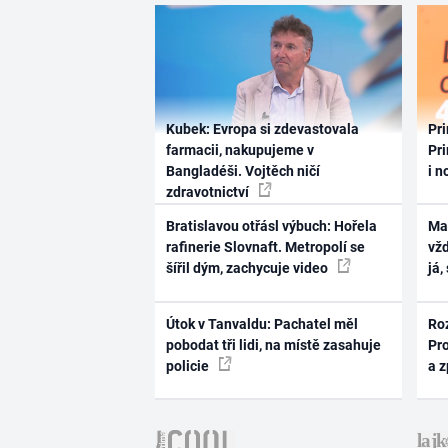
Kubek: Evropa si zdevastovala
Pri
farmacii, nakupujeme v
Pri
Bangladéši. Vojtěch ničí
i n
zdravotnictví
Bratislavou otřásl výbuch: Hořela
Ma
rafinerie Slovnaft. Metropolí se
vž
šířil dým, zachycuje video
já,
Útok v Tanvaldu: Pachatel měl
Ro
pobodat tři lidi, na místě zasahuje
Pr
policie
a 