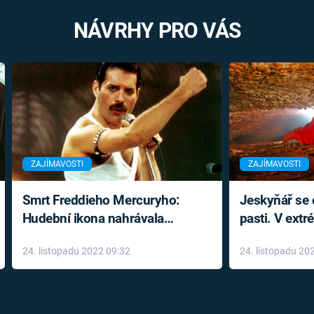
NÁVRHY PRO VÁS
ZAJÍMAVOSTI
ZAJÍMAVOSTI
Smrt Freddieho Mercuryho:
Jeskyňář se c
Hudební ikona nahrávala
pasti. V ext
až do konce života a odmítala
prožil noční
24. listopadu 2022 09:32
24. listopadu 20
léky
klaustrofobi