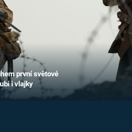
FILMY VERS
REALITA
UFO A
MIMOZEMŠŤANÉ
HORORY VE
REALITA
UTAJENÉ PŘÍBĚHY
ČESKÝCH DĚJIN
OPTICKÉ ILU
KLAMY
ALTERNATIVNÍ
HISTORIE
ěhem první světové
bi i vlajky