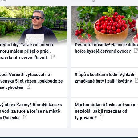
rtyho frky: Táta kvůli mému
Pěstujte brusinky! Na co je dobr
oru málem přišel o práci,
hořce kyselé červené ovoce?
práví kontroverzní Řezník
per Vercetti vyfasoval na
9 tipů s kostkami ledu: Vyhladí
vensku 5 let vězení, pak bude ze
zmačkané šaty i zalijí květiny
mě vyhoštěn
vý objev Kazmy? Blondýnka se s
Muchomůrku růžovku ani sucho
 vodí za ruce a fotí se na místě
nezdolá! Jak ji rozeznat od
ko Rosecká
tygrované?