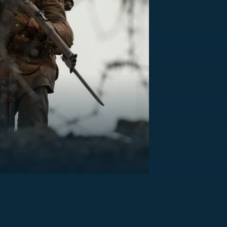
US
RSUS
ZE A