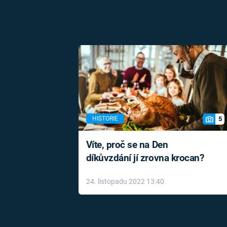
5
HISTORIE
Víte, proč se na Den
díkůvzdání jí zrovna krocan?
24. listopadu 2022 13:40