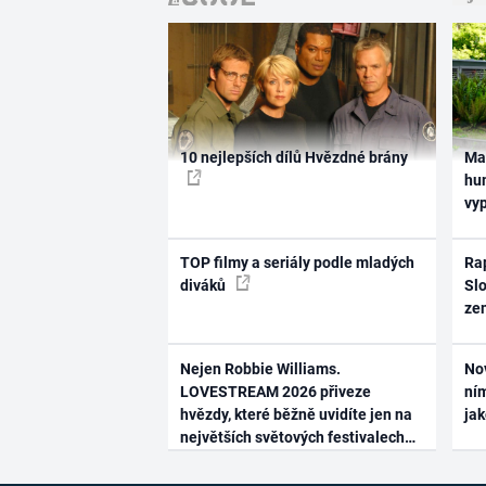
10 nejlepších dílů Hvězdné brány
Ma
hum
vy
TOP filmy a seriály podle mladých
Rap
diváků
Slo
ze
Nejen Robbie Williams.
No
LOVESTREAM 2026 přiveze
ním
hvězdy, které běžně uvidíte jen na
ja
největších světových festivalech