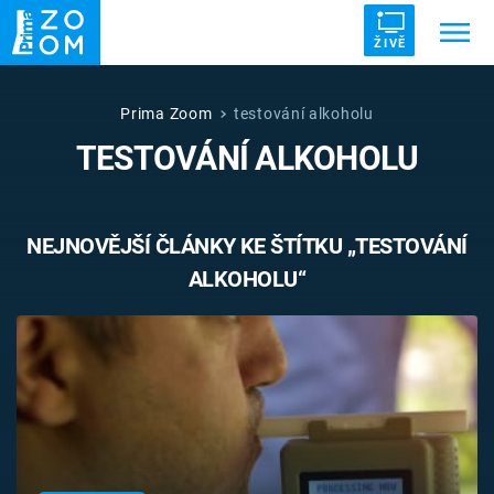
ŽIVĚ
Trendy:
ZRÁDCI
UFO
DRUHÁ SVĚTOVÁ VÁLKA
Prima Zoom
testování alkoholu
TESTOVÁNÍ ALKOHOLU
ZÁHADY
VETŘELCI DÁVNOVĚKU
NEJNOVĚJŠÍ ČLÁNKY KE ŠTÍTKU „TESTOVÁNÍ
ALKOHOLU“
Témata
Témata
Pořady
TV Program