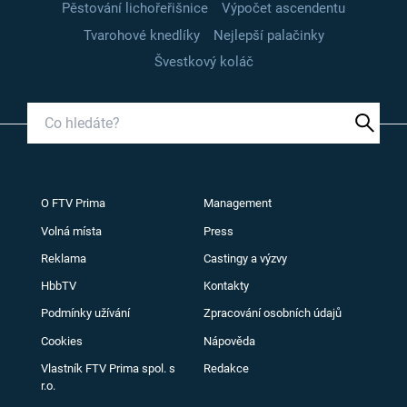
Pěstování lichořeřišnice
Výpočet ascendentu
Tvarohové knedlíky
Nejlepší palačinky
Švestkový koláč
O FTV Prima
Management
Volná místa
Press
Reklama
Castingy a výzvy
HbbTV
Kontakty
Podmínky užívání
Zpracování osobních údajů
Cookies
Nápověda
Vlastník FTV Prima spol. s
Redakce
r.o.