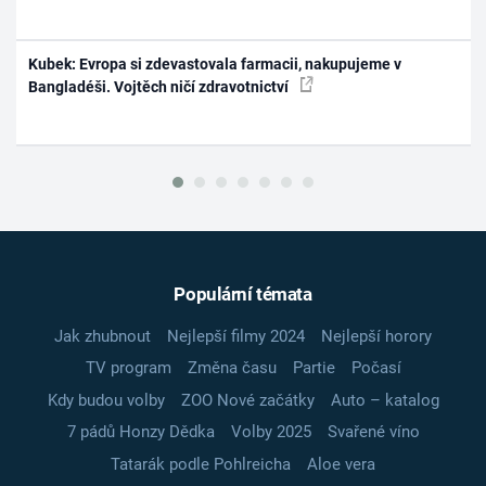
Kubek: Evropa si zdevastovala farmacii, nakupujeme v
Bangladéši. Vojtěch ničí zdravotnictví
Populární témata
Jak zhubnout
Nejlepší filmy 2024
Nejlepší horory
TV program
Změna času
Partie
Počasí
Kdy budou volby
ZOO Nové začátky
Auto – katalog
7 pádů Honzy Dědka
Volby 2025
Svařené víno
Tatarák podle Pohlreicha
Aloe vera