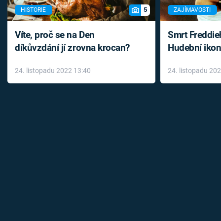
5
HISTORIE
ZAJÍMAVOSTI
Víte, proč se na Den
Smrt Freddie
díkůvzdání jí zrovna krocan?
Hudební ikon
až do konce 
24. listopadu 2022 13:40
24. listopadu 20
léky