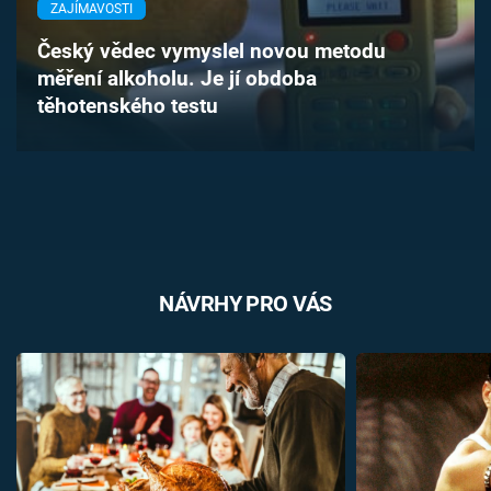
ZAJÍMAVOSTI
Časopis
Český vědec vymyslel novou metodu
Sledujte prima+
měření alkoholu. Je jí obdoba
těhotenského testu
Přihlášení
Sledujte nás
NÁVRHY PRO VÁS