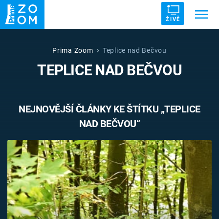
ŽIVĚ
Trendy:
ZRÁDCI
UFO
DRUHÁ SVĚTOVÁ VÁLKA
Prima Zoom
Teplice nad Bečvou
TEPLICE NAD BEČVOU
ZÁHADY
VETŘELCI DÁVNOVĚKU
NEJNOVĚJŠÍ ČLÁNKY KE ŠTÍTKU „TEPLICE
NAD BEČVOU“
Témata
Témata
Pořady
TV Program