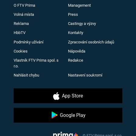
O FTV Prima
Management
Volná místa
Press
Reklama
Castingy a výzvy
HbbTV
Kontakty
Podmínky užívání
Zpracování osobních údajů
Cookies
Nápověda
Vlastník FTV Prima spol. s
Redakce
r.o.
Nahlásit chybu
Nastavení soukromí
App Store
Google Play
© FTV Prima spol. s r.o.