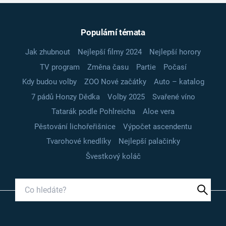
Populární témata
Jak zhubnout
Nejlepší filmy 2024
Nejlepší horory
TV program
Změna času
Partie
Počasí
Kdy budou volby
ZOO Nové začátky
Auto – katalog
7 pádů Honzy Dědka
Volby 2025
Svařené víno
Tatarák podle Pohlreicha
Aloe vera
Pěstování lichořeřišnice
Výpočet ascendentu
Tvarohové knedlíky
Nejlepší palačinky
Švestkový koláč