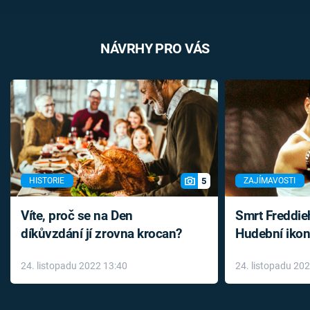
NÁVRHY PRO VÁS
5
HISTORIE
ZAJÍMAVOSTI
Víte, proč se na Den
Smrt Freddie
díkůvzdání jí zrovna krocan?
Hudební ikon
až do konce 
24. listopadu 2022 13:40
24. listopadu 20
léky