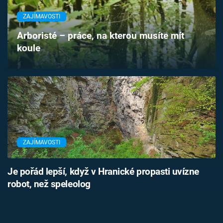
Časopis
ZAJÍMAVOSTI
Sledujte prima+
Arboristé – práce, na kterou musíte mít
koule
Přihlášení
Sledujte nás
ZAJÍMAVOSTI
Je pořád lepší, když v Hranické propasti uvízne
robot, než speleolog