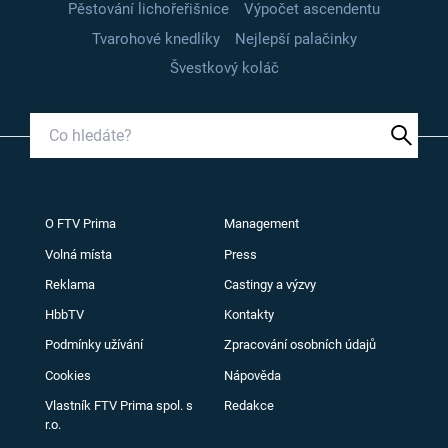
Pěstování lichořeřišnice
Výpočet ascendentu
Tvarohové knedlíky
Nejlepší palačinky
Švestkový koláč
O FTV Prima
Management
Volná místa
Press
Reklama
Castingy a výzvy
HbbTV
Kontakty
Podmínky užívání
Zpracování osobních údajů
Cookies
Nápověda
Vlastník FTV Prima spol. s
Redakce
r.o.