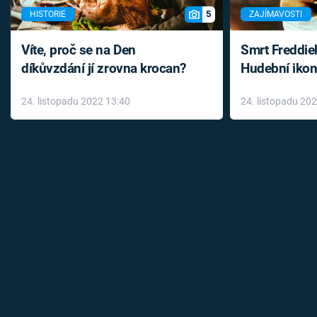
5
HISTORIE
ZAJÍMAVOSTI
Víte, proč se na Den
Smrt Freddie
díkůvzdání jí zrovna krocan?
Hudební ikon
až do konce 
24. listopadu 2022 13:40
24. listopadu 20
léky