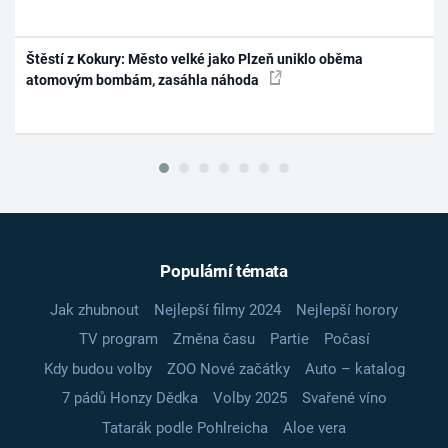
Štěstí z Kokury: Město velké jako Plzeň uniklo oběma
atomovým bombám, zasáhla náhoda
Populární témata
Jak zhubnout
Nejlepší filmy 2024
Nejlepší horory
TV program
Změna času
Partie
Počasí
Kdy budou volby
ZOO Nové začátky
Auto – katalog
7 pádů Honzy Dědka
Volby 2025
Svařené víno
Tatarák podle Pohlreicha
Aloe vera