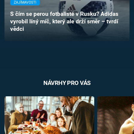
ZAJÍMAVOSTI
Časopis
S čím se perou fotbalisté v Rusku? Adidas
Sledujte prima+
vyrobil líný míč, který ale drží směr – tvrdí
vědci
Přihlášení
Sledujte nás
NÁVRHY PRO VÁS