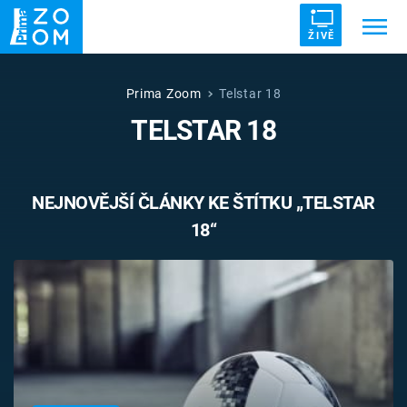
ŽIVĚ
Trendy:
ZRÁDCI
UFO
DRUHÁ SVĚTOVÁ VÁLKA
Prima Zoom
Telstar 18
TELSTAR 18
ZÁHADY
VETŘELCI DÁVNOVĚKU
NEJNOVĚJŠÍ ČLÁNKY KE ŠTÍTKU „TELSTAR
18“
Témata
Témata
Pořady
TV Program