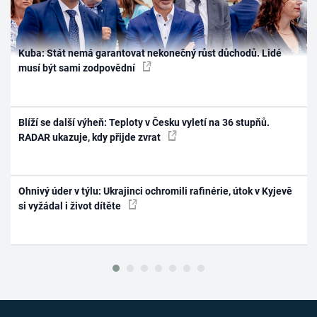
Kuba: Stát nemá garantovat nekonečný růst důchodů. Lidé
musí být sami zodpovědní
Blíží se další výheň: Teploty v Česku vyletí na 36 stupňů.
RADAR ukazuje, kdy přijde zvrat
Ohnivý úder v týlu: Ukrajinci ochromili rafinérie, útok v Kyjevě
si vyžádal i život dítěte