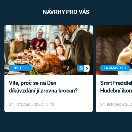
NÁVRHY PRO VÁS
5
HISTORIE
ZAJÍMAVOSTI
Víte, proč se na Den
Smrt Freddie
díkůvzdání jí zrovna krocan?
Hudební ikon
až do konce 
24. listopadu 2022 13:40
24. listopadu 20
léky