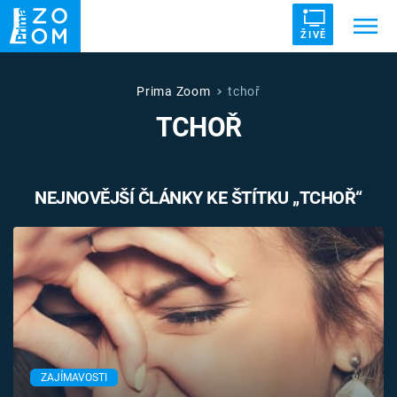
ŽIVĚ
Trendy:
ZRÁDCI
UFO
DRUHÁ SVĚTOVÁ VÁLKA
Prima Zoom
tchoř
TCHOŘ
ZÁHADY
VETŘELCI DÁVNOVĚKU
NEJNOVĚJŠÍ ČLÁNKY KE ŠTÍTKU „TCHOŘ“
Témata
Témata
Pořady
TV Program
ZAJÍMAVOSTI