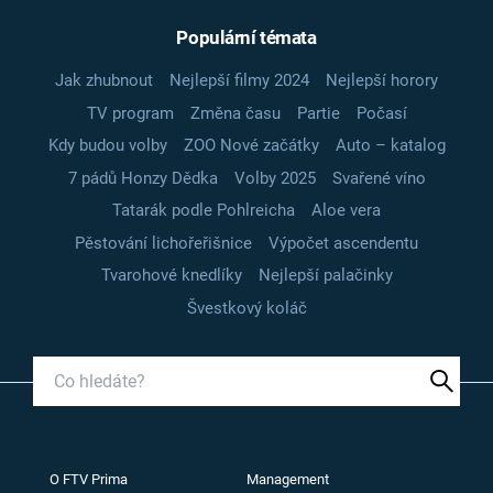
Populární témata
Jak zhubnout
Nejlepší filmy 2024
Nejlepší horory
TV program
Změna času
Partie
Počasí
Kdy budou volby
ZOO Nové začátky
Auto – katalog
7 pádů Honzy Dědka
Volby 2025
Svařené víno
Tatarák podle Pohlreicha
Aloe vera
Pěstování lichořeřišnice
Výpočet ascendentu
Tvarohové knedlíky
Nejlepší palačinky
Švestkový koláč
O FTV Prima
Management