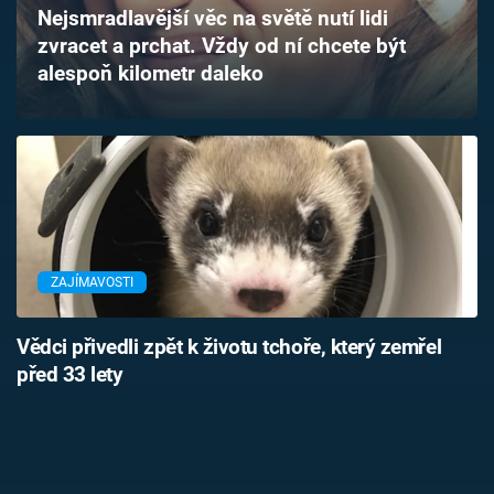
Nejsmradlavější věc na světě nutí lidi
Časopis
zvracet a prchat. Vždy od ní chcete být
alespoň kilometr daleko
Sledujte prima+
Přihlášení
Sledujte nás
ZAJÍMAVOSTI
Vědci přivedli zpět k životu tchoře, který zemřel
před 33 lety