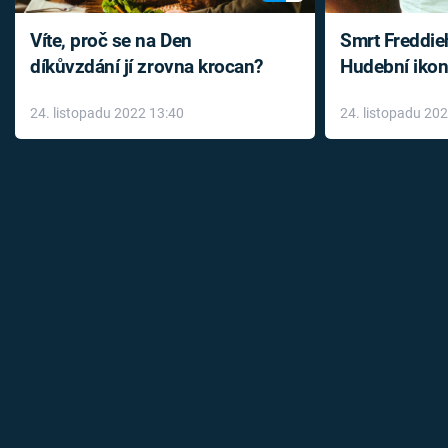
Víte, proč se na Den
Smrt Freddie
díkůvzdání jí zrovna krocan?
Hudební ikon
až do konce 
24. listopadu 2022 13:40
24. listopadu 20
léky