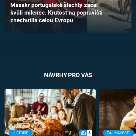
Masakr portugalské šlechty začal
Časopis
kvůli milence. Krutost na popravišti
znechutila celou Evropu
Sledujte prima+
Přihlášení
Sledujte nás
NÁVRHY PRO VÁS
5
HISTORIE
ZAJÍMAVOSTI