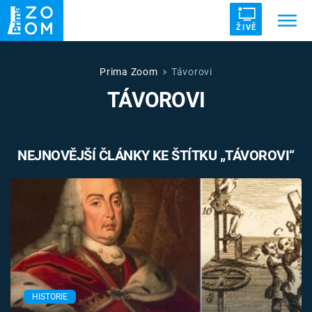
ŽIVĚ
Trendy:
ZRÁDCI
UFO
DRUHÁ SVĚTOVÁ VÁLKA
Prima Zoom
Távorovi
TÁVOROVI
ZÁHADY
VETŘELCI DÁVNOVĚKU
NEJNOVĚJŠÍ ČLÁNKY KE ŠTÍTKU „TÁVOROVI“
Témata
Témata
Pořady
TV Program
HISTORIE