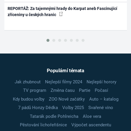
REPORTÁŽ: Za tajemnými hrady do Karpat aneb Fascinující
zříceniny u českých hranic
Populární témata
Jak zhubnout
Nejlepší filmy 2024
Nejlepší horory
TV program
Změna času
Partie
Počasí
Kdy budou volby
ZOO Nové začátky
Auto – katalog
7 pádů Honzy Dědka
Volby 2025
Svařené víno
Tatarák podle Pohlreicha
Aloe vera
Pěstování lichořeřišnice
Výpočet ascendentu