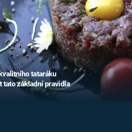
FILMY VERS
REALITA
UFO A
MIMOZEMŠŤANÉ
HORORY VE
REALITA
UTAJENÉ PŘÍBĚHY
ČESKÝCH DĚJIN
OPTICKÉ ILU
KLAMY
ALTERNATIVNÍ
HISTORIE
valitního tataráku
 tato základní pravidla