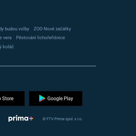
dy budou volby
ZOO Nové začátky
e vera
Pěstování lichořeřišnice
ý koláč
 Store
Google Play
© FTV Prima spol. s r.o.