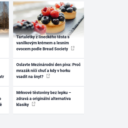
Tartaletky z lineckého těsta s
vanilkovým krémem a lesním
ovocem podle Bread Society
Oslavte Mezinárodní den piva: Proč
mrazák ničí chuť a kdy v horku
atr
vsadit na šnyt?
Mrkvové těstoviny bez lepku –
o
zdravá a originální alternativa
ně
klasiky