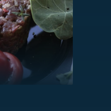
US
RSUS
ZE A