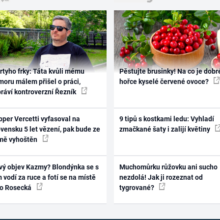
rtyho frky: Táta kvůli mému
Pěstujte brusinky! Na co je dobr
oru málem přišel o práci,
hořce kyselé červené ovoce?
práví kontroverzní Řezník
per Vercetti vyfasoval na
9 tipů s kostkami ledu: Vyhladí
vensku 5 let vězení, pak bude ze
zmačkané šaty i zalijí květiny
mě vyhoštěn
vý objev Kazmy? Blondýnka se s
Muchomůrku růžovku ani sucho
 vodí za ruce a fotí se na místě
nezdolá! Jak ji rozeznat od
ko Rosecká
tygrované?