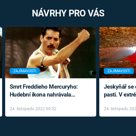
NÁVRHY PRO VÁS
ZAJÍMAVOSTI
ZAJÍMAVOSTI
Smrt Freddieho Mercuryho:
Jeskyňář se c
Hudební ikona nahrávala
pasti. V ext
až do konce života a odmítala
prožil noční
24. listopadu 2022 09:32
24. listopadu 20
léky
klaustrofobi