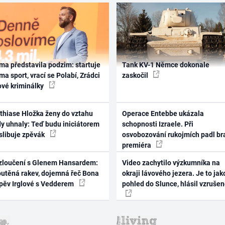
ma představila podzim: startuje
Tank KV-1 Němce dokonale
ma sport, vrací se Polabí, Zrádci
zaskočil
ové kriminálky
thiase Hložka ženy do vztahu
Operace Entebbe ukázala
dy uhnaly: Teď budu iniciátorem
schopnosti Izraele. Při
 slibuje zpěvák
osvobozování rukojmích padl br
premiéra
zloučení s Glenem Hansardem:
Video zachytilo výzkumníka na
outěná rakev, dojemná řeč Bona
okraji lávového jezera. Je to jak
zpěv Irglové s Vedderem
pohled do Slunce, hlásil vzruše