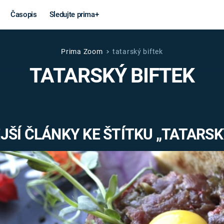
Časopis
Sledujte prima+
Prima Zoom
tatarský biftek
Věda a
Války
TATARSKÝ BIFTEK
technika
STUDENÁ V
KORONAVIRUS
VÁLKA VE
VIETNAMU
VESMÍR
ŠÍ ČLÁNKY KE ŠTÍTKU „TATARSK
VÁLEČNÉ FI
MARS
SERIÁLY
Záhady a
Zajímav
konspirace