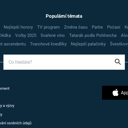
Populární témata
Nejlepší horory
TV program
Změna času
Partie
Počasí
K
Dědka
Volby 2025
Svařené víno
Tatarák podle Pohlreicha
Alo
t ascendentu
Tvarohové knedlíky
Nejlepší palačinky
Švestkov
ement
App
y a výzvy
ty
vání osobních údajů