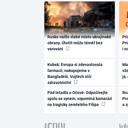
Rusko našlo slabé místo ukrajinské
Pri
obrany. Útočit může téměř bez
Pri
varování
i n
Kubek: Evropa si zdevastovala
Ma
farmacii, nakupujeme v
vž
Bangladéši. Vojtěch ničí
já,
zdravotnictví
Pád letadla u Očové: Odpočívejte
Ro
spolu se synem, vzpomíná kamarád
Pr
na tragicky zemřelého Filipa
a 