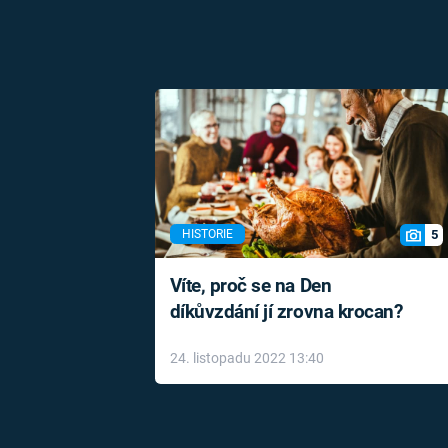
5
HISTORIE
Víte, proč se na Den
díkůvzdání jí zrovna krocan?
24. listopadu 2022 13:40