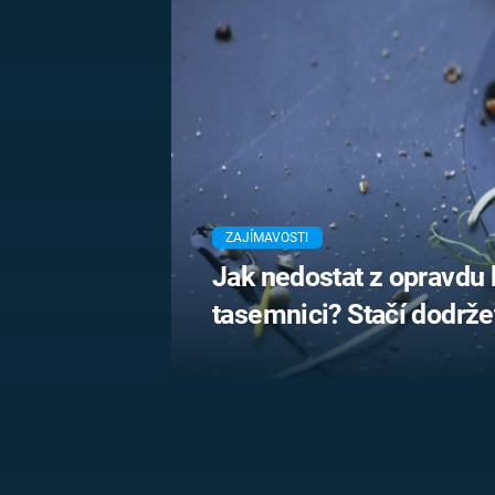
MARIE TEREZIE
ADOLF HITLER
NAPOLEON
BONAPARTE
ATENTÁT NA
REINHARDA
BRITSKÁ
HEYDRICHA
KRÁLOVSKÁ
RODINA
PRVNÍ SVĚTOVÁ
VÁLKA
ZAJÍMAVOSTI
Jak nedostat z opravdu k
tasemnici? Stačí dodržet