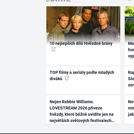
10 nejlepších dílů Hvězdné brány
Ma
hum
vy
TOP filmy a seriály podle mladých
Rap
diváků
Slo
ze
Nejen Robbie Williams.
No
LOVESTREAM 2026 přiveze
ním
hvězdy, které běžně uvidíte jen na
ja
největších světových festivalech