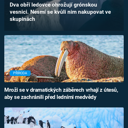
Dva obří ledovce ohrožují grónskou
Časopis
vesnici. Nesmí se kvůli nim nakupovat ve
skupinách
Sledujte prima+
Přihlášení
Sledujte nás
PŘÍRODA
Mroži se v dramatických záběrech vrhají z útesů,
aby se zachránili před ledními medvědy