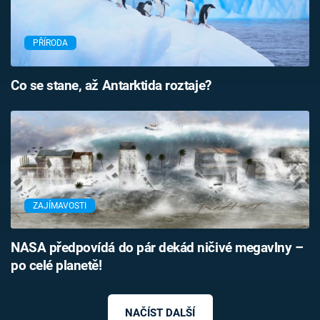
PŘÍRODA
Co se stane, až Antarktida roztaje?
ZAJÍMAVOSTI
NASA předpovídá do pár dekád ničivé megavlny –
po celé planetě!
NAČÍST DALŠÍ