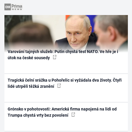
Varování tajných služeb: Putin chystá test NATO. Ve hře je i
útok na české sousedy
Tragická čelní srážka u Pohořelic si vyžádala dva životy. Čtyři
lidé utrpěli těžká zranění
Grónsko v pohotovosti: Americká firma napojená na lidi od
Trumpa chystá vrty bez povolení