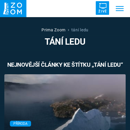
ŽIVĚ
Trendy:
ZRÁDCI
UFO
DRUHÁ SVĚTOVÁ VÁLKA
Prima Zoom
tání ledu
TÁNÍ LEDU
ZÁHADY
VETŘELCI DÁVNOVĚKU
NEJNOVĚJŠÍ ČLÁNKY KE ŠTÍTKU „TÁNÍ LEDU“
Témata
Témata
Pořady
TV Program
PŘÍRODA