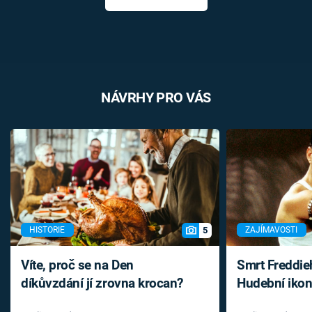
NÁVRHY PRO VÁS
5
HISTORIE
ZAJÍMAVOSTI
Víte, proč se na Den
Smrt Freddie
díkůvzdání jí zrovna krocan?
Hudební ikon
až do konce 