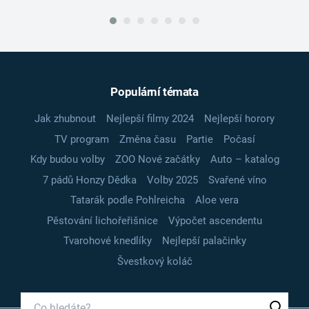
Populární témata
Jak zhubnout
Nejlepší filmy 2024
Nejlepší horory
TV program
Změna času
Partie
Počasí
Kdy budou volby
ZOO Nové začátky
Auto – katalog
7 pádů Honzy Dědka
Volby 2025
Svařené víno
Tatarák podle Pohlreicha
Aloe vera
Pěstování lichořeřišnice
Výpočet ascendentu
Tvarohové knedlíky
Nejlepší palačinky
Švestkový koláč